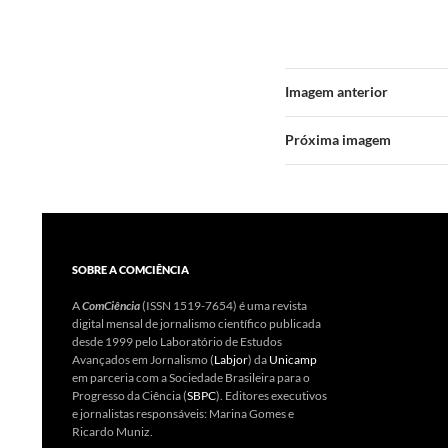
Imagem anterior
Próxima imagem
SOBRE A COMCIÊNCIA
A
ComCiência
(ISSN 1519-7654) é uma revista
digital mensal de jornalismo científico publicada
desde 1999 pelo Laboratório de Estudos
Avançados em Jornalismo (
Labjor
) da
Unicamp
em parceria com a Sociedade Brasileira para o
Progresso da Ciência (
SBPC
). Editores executivos
e jornalistas responsáveis: Marina Gomes e
Ricardo Muniz.