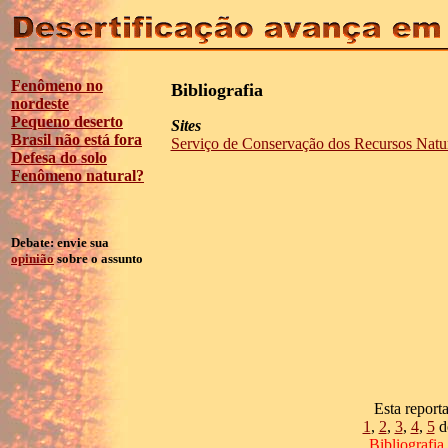
Fenômeno no
Bibliografia
nordeste
Pequeno deserto
Sites
Brasil não está fora
Serviço de Conservação dos Recursos Nat
Defesa do solo
Fenômeno natural?
Debate: envie sua
opinião
sobre o assunto
Esta repor
1
,
2
,
3
,
4
,
5
d
Bibliografia