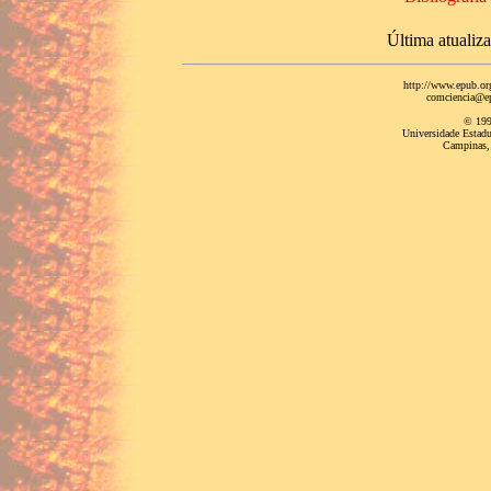
Última atualiz
http://www.epub.or
comciencia@ep
© 19
Universidade Estad
Campinas, 