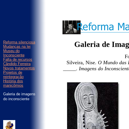
Reforma silenciosa
Galeria de Imag
Mudanças na lei
Museu do
Inconsciente
F
Falta de recursos
Silveira, Nise.
O Mundo das 
Cândido Ferreira
_____.
Imagens do Inconscient
Novos tratamentos
Projetos de
reintegração
História dos
manicômios
Galeria de imagens
do inconsciente