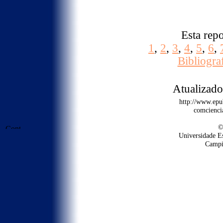
Esta rep
1
,
2
,
3
,
4
,
5
,
6
,
Bibliogra
Atualizad
http://www.epu
comcienci
©
Universidade E
Campin