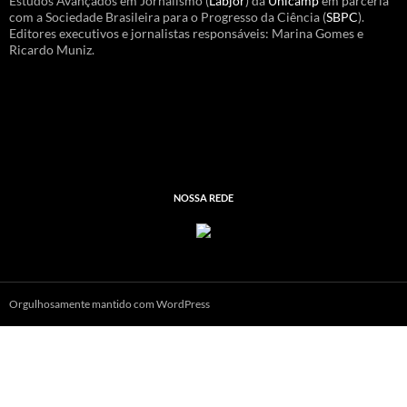
Estudos Avançados em Jornalismo (
Labjor
) da
Unicamp
em parceria
com a Sociedade Brasileira para o Progresso da Ciência (
SBPC
).
Editores executivos e jornalistas responsáveis: Marina Gomes e
Ricardo Muniz.
NOSSA REDE
Orgulhosamente mantido com WordPress