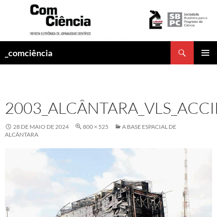
Pesquisar
_comciência
PULAR
MENU
PARA
PRINCI
O
CONTEÚDO
2003_ALCÂNTARA_VLS_ACC
28 DE MAIO DE 2024
800 × 525
A BASE ESPACIAL DE
ALCÂNTARA