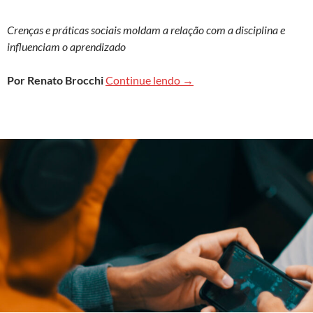
Crenças e práticas sociais moldam a relação com a disciplina e
influenciam o aprendizado
Percepções culturais sobr
Por Renato Brocchi
Continue lendo
→