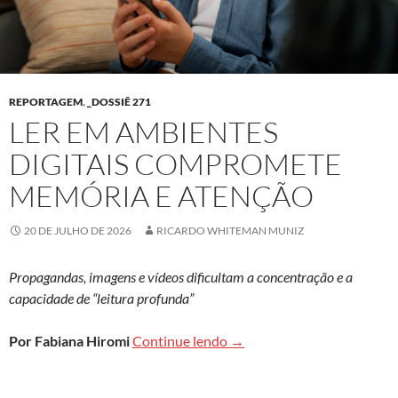
REPORTAGEM
,
_DOSSIÊ 271
LER EM AMBIENTES
DIGITAIS COMPROMETE
MEMÓRIA E ATENÇÃO
20 DE JULHO DE 2026
RICARDO WHITEMAN MUNIZ
Propagandas, imagens e vídeos dificultam a concentração e a
capacidade de “leitura profunda”
Ler em ambientes digitais
Por Fabiana Hiromi
Continue lendo
→