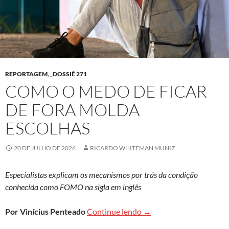
REPORTAGEM
,
_DOSSIÊ 271
COMO O MEDO DE FICAR
DE FORA MOLDA
ESCOLHAS
20 DE JULHO DE 2026
RICARDO WHITEMAN MUNIZ
Especialistas explicam os mecanismos por trás da condição
conhecida como FOMO na sigla em inglês
Como o medo de ficar de
Por Vinícius Penteado
Continue lendo
→