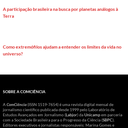
A participação brasileira na busca por planetas análogos à
Terra
Como extremófilos ajudam a entender os limites da vida no
universo?
SOBRE A COMCIÊNCIA
A
ComCiência
(ISSN 1519-7654) é uma revista digital mensal de
jornalismo científico publicada desde 1999 pelo Laboratório de
Estudos Avançados em Jornalismo (
Labjor
) da
Unicamp
em parceria
com a Sociedade Brasileira para o Progresso da Ciência (
SBPC
).
Editores executivos e jornalistas responsáveis: Marina Gomes e