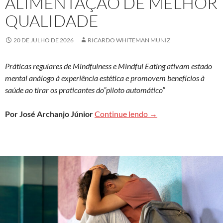
ALIMENTAÇÃO DE MELHOR
QUALIDADE
20 DE JULHO DE 2026
RICARDO WHITEMAN MUNIZ
Práticas regulares de Mindfulness e Mindful Eating ativam estado
mental análogo à experiência estética e promovem benefícios à
saúde ao tirar os praticantes do”piloto automático”
Atenção Plena pode c
Por José Archanjo Júnior
Continue lendo
→