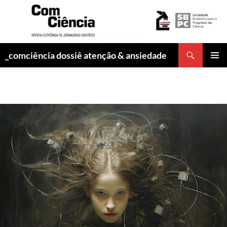
Pesquisar
_comciência dossiê atenção & ansiedade
PULAR
MENU
PARA
PRINCI
O
CONTEÚDO