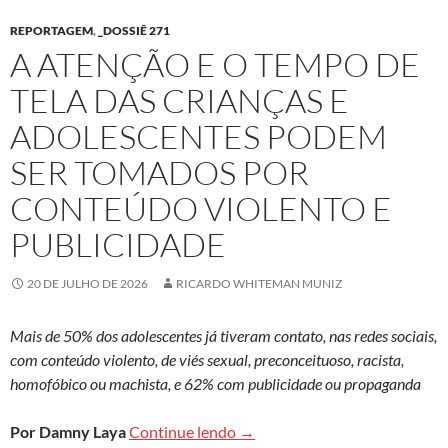
REPORTAGEM
,
_DOSSIÊ 271
A ATENÇÃO E O TEMPO DE
TELA DAS CRIANÇAS E
ADOLESCENTES PODEM
SER TOMADOS POR
CONTEÚDO VIOLENTO E
PUBLICIDADE
20 DE JULHO DE 2026
RICARDO WHITEMAN MUNIZ
Mais de 50% dos adolescentes já tiveram contato, nas redes sociais,
com conteúdo violento, de viés sexual, preconceituoso, racista,
homofóbico ou machista, e 62% com publicidade ou propaganda
A atenção e o tempo de tela d
Por Damny Laya
Continue lendo
→