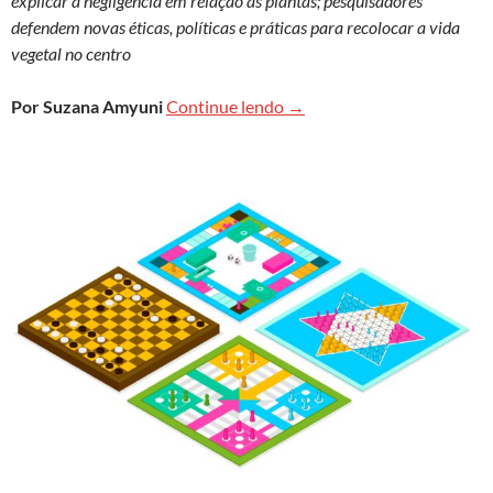
explicar a negligência em relação às plantas; pesquisadores
defendem novas éticas, políticas e práticas para recolocar a vida
vegetal no centro
Distração botânica
Por Suzana Amyuni
Continue lendo
→