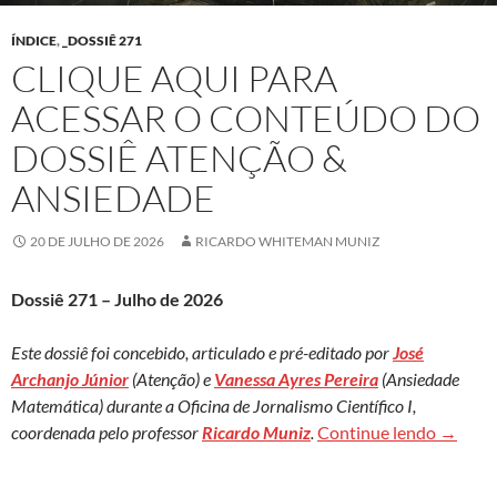
ÍNDICE
,
_DOSSIÊ 271
CLIQUE AQUI PARA
ACESSAR O CONTEÚDO DO
DOSSIÊ ATENÇÃO &
ANSIEDADE
20 DE JULHO DE 2026
RICARDO WHITEMAN MUNIZ
Dossiê 271 – Julho de 2026
Este dossiê foi concebido, articulado e pré-editado por
José
Archanjo Júnior
(Atenção) e
Vanessa Ayres Pereira
(Ansiedade
Matemática) durante a Oficina de Jornalismo Científico I,
Clique 
coordenada pelo professor
Ricardo Muniz
.
Continue lendo
→