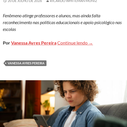
20 DE JULHO DE 2026
RICARDO WHITEMAN MUNIZ
Fenômeno atinge professores e alunos, mas ainda falta
reconhecimento nas políticas educacionais e apoio psicológico nas
escolas
Brasil tem um dos m
Por
Vanessa Ayres Pereira
Continue lendo
→
VANESSA AYRES PEREIRA