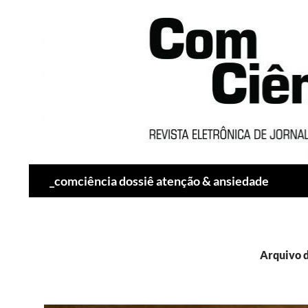
Pesquisar
_comciência dossiê atenção & ansiedade
Arquivo d