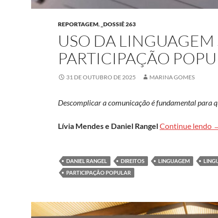
REPORTAGEM
,
_DOSSIÊ 263
USO DA LINGUAGEM 
PARTICIPAÇÃO POPU
31 DE OUTUBRO DE 2025
MARINA GOMES
Descomplicar a comunicação é fundamental para qu
U
Lívia Mendes e Daniel Rangel
Continue lendo
DANIEL RANGEL
DIREITOS
LINGUAGEM
LING
PARTICIPAÇÃO POPULAR