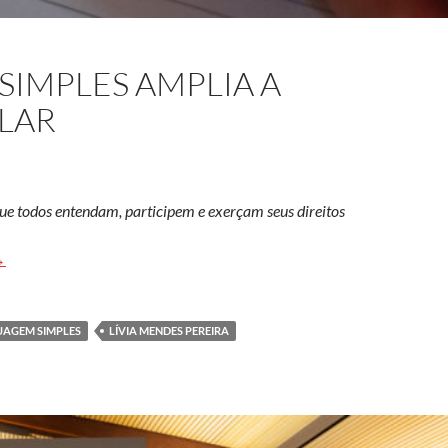
SIMPLES AMPLIA A
LAR
e todos entendam, participem e exerçam seus direitos
so da linguagem simples amplia a participação popular
→
UAGEM SIMPLES
LÍVIA MENDES PEREIRA