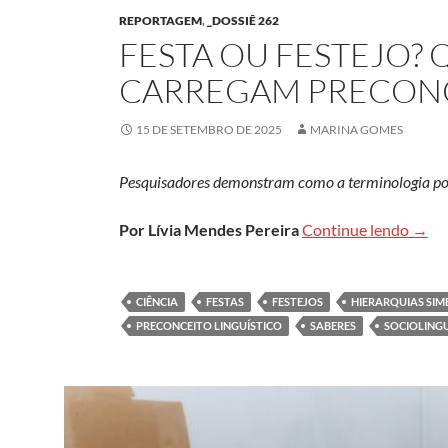
REPORTAGEM
,
_DOSSIÊ 262
FESTA OU FESTEJO?
CARREGAM PRECON
15 DE SETEMBRO DE 2025
MARINA GOMES
Pesquisadores demonstram como a terminologia po
Festa
Por
Lívia Mendes Pereira
Continue lendo
→
CIÊNCIA
FESTAS
FESTEJOS
HIERARQUIAS SIM
PRECONCEITO LINGUÍSTICO
SABERES
SOCIOLINGU