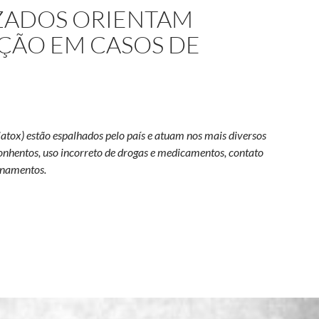
IZADOS ORIENTAM
AÇÃO EM CASOS DE
iatox) estão espalhados pelo país e atuam nos mais diversos
çonhentos, uso incorreto de drogas e medicamentos, contato
nenamentos.
specializados orientam hospitais e população em casos de intoxi