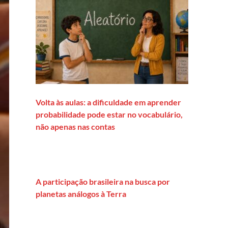
Volta às aulas: a dificuldade em aprender
probabilidade pode estar no vocabulário,
não apenas nas contas
A participação brasileira na busca por
planetas análogos à Terra