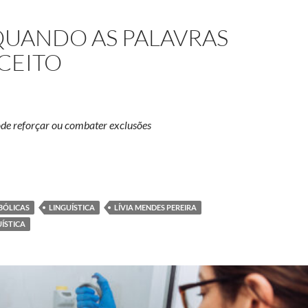
 QUANDO AS PALAVRAS
CEITO
de reforçar ou combater exclusões
 ou festejo? Quando as palavras carregam preconceito
BÓLICAS
LINGUÍSTICA
LÍVIA MENDES PEREIRA
ÍSTICA