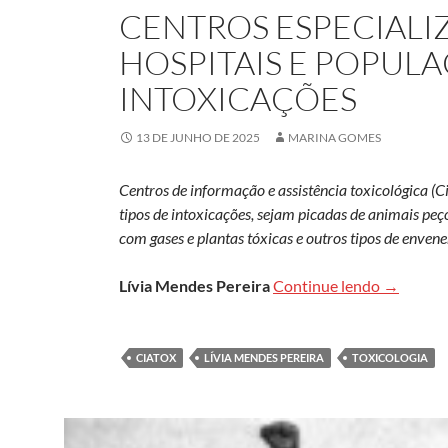
CENTROS ESPECIAL
HOSPITAIS E POPUL
INTOXICAÇÕES
13 DE JUNHO DE 2025
MARINA GOMES
Centros de informação e assistência toxicológica (C
tipos de intoxicações, sejam picadas de animais pe
com gases e plantas tóxicas e outros tipos de enve
Centros e
Lívia Mendes Pereira
Continue lendo
→
CIATOX
LÍVIA MENDES PEREIRA
TOXICOLOGIA