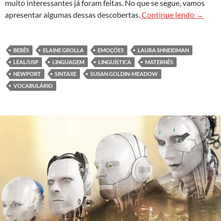
muito interessantes já foram feitas. No que se segue, vamos
O mater
apresentar algumas dessas descobertas.
Continue lendo
→
BEBÊS
ELAINE GROLLA
EMOÇÕES
LAURA SHNEIDMAN
LEAL/USP
LINGUAGEM
LINGUÍSTICA
MATERNÊS
NEWPORT
SINTAXE
SUSAN GOLDIN-MEADOW
VOCABULÁRIO