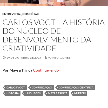
ENTREVISTA
,
_DOSSIÊ 263
CARLOS VOGT – A HISTÓRIA
DO NÚCLEO DE
DESENVOLVIMENTO DA
CRIATIVIDADE
29 DE OUTUBRO DE 2025
MARINA GOMES
Carlos Vogt – A história do 
Por Mayra Trinca
Continue lendo
→
CARLOS VOGT
COMUNICAÇÃO
COMUNICAÇÃO CIENTÍFICA
HISTÓRIA
LINGUAGEM
MAYRA TRINCA
NUDECRI