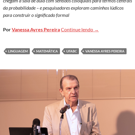
chegam à sala de aula com sentidos coloquiais para termos centrais
da probabilidade – e pesquisadores exploram caminhos lúdicos
para construir o significado formal
Volta às aulas: a d
Por
Vanessa Ayres Pereira
Continue lendo
→
LINGUAGEM
MATEMÁTICA
UFABC
VANESSA AYRES PEREIRA