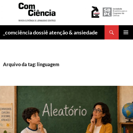
Pesquisar
_comciência dossiê atenção & ansiedade
PULAR
MENU
PARA
PRINCI
O
CONTEÚDO
Arquivo da tag: linguagem