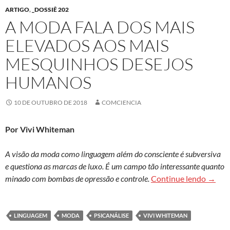
ARTIGO
,
_DOSSIÊ 202
A MODA FALA DOS MAIS
ELEVADOS AOS MAIS
MESQUINHOS DESEJOS
HUMANOS
10 DE OUTUBRO DE 2018
COMCIENCIA
Por Vivi Whiteman
A visão da moda como linguagem além do consciente é subversiva
e questiona as marcas de luxo. É um campo tão interessante quanto
A moda
minado com bombas de opressão e controle.
Continue lendo
→
LINGUAGEM
MODA
PSICANÁLISE
VIVI WHITEMAN