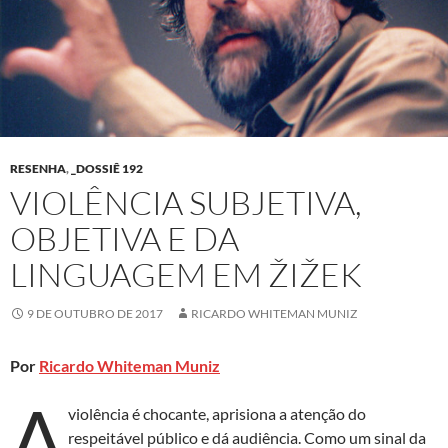
RESENHA
,
_DOSSIÊ 192
VIOLÊNCIA SUBJETIVA,
OBJETIVA E DA
LINGUAGEM EM ŽIŽEK
9 DE OUTUBRO DE 2017
RICARDO WHITEMAN MUNIZ
Por
Ricardo Whiteman Muniz
A
violência é chocante, aprisiona a atenção do
respeitável público e dá audiência. Como um sinal da