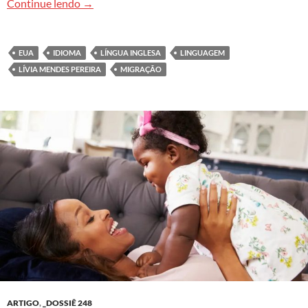
Desafios linguísticos dos imigrantes nos Estado
Continue lendo
→
EUA
IDIOMA
LÍNGUA INGLESA
LINGUAGEM
LÍVIA MENDES PEREIRA
MIGRAÇÃO
ARTIGO
,
_DOSSIÊ 248