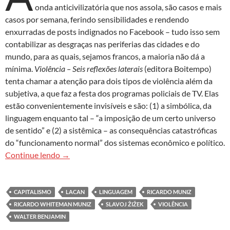
onda anticivilizatória que nos assola, são casos e mais
casos por semana, ferindo sensibilidades e rendendo
enxurradas de posts indignados no Facebook – tudo isso sem
contabilizar as desgraças nas periferias das cidades e do
mundo, para as quais, sejamos francos, a maioria não dá a
mínima.
Violência – Seis reflexões laterais
(editora Boitempo)
tenta chamar a atenção para dois tipos de violência além da
subjetiva, a que faz a festa dos programas policiais de TV. Elas
estão convenientemente invisíveis e são: (1) a simbólica, da
linguagem enquanto tal – “a imposição de um certo universo
de sentido” e (2) a sistêmica – as consequências catastróficas
do “funcionamento normal” dos sistemas econômico e político.
Violência subjetiva, objetiva e da linguagem em 
Continue lendo
→
CAPITALISMO
LACAN
LINGUAGEM
RICARDO MUNIZ
RICARDO WHITEMAN MUNIZ
SLAVOJ ŽIŽEK
VIOLÊNCIA
WALTER BENJAMIN