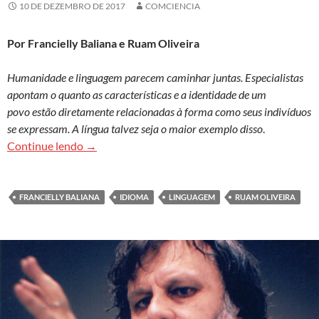
10 DE DEZEMBRO DE 2017
COMCIENCIA
Por Francielly Baliana e Ruam Oliveira
Humanidade e linguagem parecem caminhar juntas. Especialistas
apontam o quanto as características e a identidade de um
povo estão diretamente relacionadas à forma como seus indivíduos
se expressam. A língua talvez seja o maior exemplo disso
.
No princípio era o verbo: linguagem, língua e p
Continue lendo
→
FRANCIELLY BALIANA
IDIOMA
LINGUAGEM
RUAM OLIVEIRA