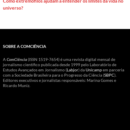
Como extremófilos ajudam a entender os limites da vida no
universo?
SOBRE A COMCIÊNCIA
A
ComCiência
(ISSN 1519-7654) é uma revista digital mensal de
jornalismo científico publicada desde 1999 pelo Laboratório de
Estudos Avançados em Jornalismo (
Labjor
) da
Unicamp
em parceria
com a Sociedade Brasileira para o Progresso da Ciência (
SBPC
).
Editores executivos e jornalistas responsáveis: Marina Gomes e
Ricardo Muniz.