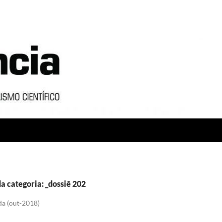
a categoria: _dossiê 202
a (out-2018)