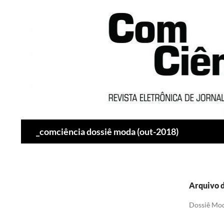
Pesquisar
_comciência dossiê moda (out-2018)
Arquivo d
Dossiê Mod