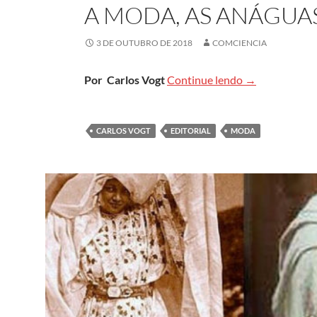
A MODA, AS ANÁGUA
3 DE OUTUBRO DE 2018
COMCIENCIA
A moda, as aná
Por Carlos Vogt
Continue lendo
→
CARLOS VOGT
EDITORIAL
MODA