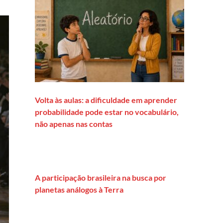
Volta às aulas: a dificuldade em aprender
probabilidade pode estar no vocabulário,
não apenas nas contas
A participação brasileira na busca por
planetas análogos à Terra