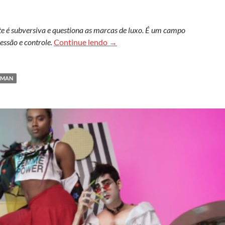
 é subversiva e questiona as marcas de luxo. É um campo
A moda fala dos mais elevados a
ssão e controle.
Continue lendo
→
EMAN