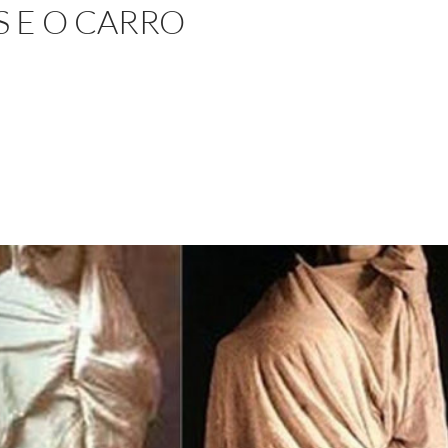
S E O CARRO
guas e o carro