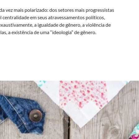
a vez mais polarizado: dos setores mais progressistas
 centralidade em seus atravessamentos políticos,
 exaustivamente, a igualdade de gênero, a violência de
as, a existência de uma “ideologia” de gênero.
s)construção do gênero