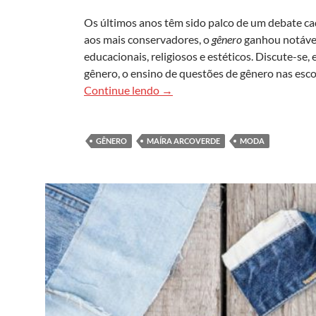
Os últimos anos têm sido palco de um debate cad
aos mais conservadores, o
gênero
ganhou notável
educacionais, religiosos e estéticos. Discute-se,
gênero, o ensino de questões de gênero nas escol
Costuras invisíveis: moda e (de
Continue lendo
→
GÊNERO
MAÍRA ARCOVERDE
MODA