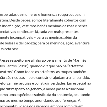
 esperadas de mulheres e homens, a roupa ocupa um
vestem. Desde bebês, somos literalmente cobertos com
a indefinição, vestimos bebês meninas de rosa e bebês
ectativas continuam lá, cada vez mais presentes,
mente incompatíveis – para as meninas, além da
e beleza e delicadeza; para os meninos, ação, aventura,
,
exceto rosa
.
A esse respeito, me alinho ao pensamento de Marinês
dos Santos (2018), quando diz que não há “artefatos
neutros”. Como todos os artefatos, as roupas também
não são neutras – pelo contrário, ajudam a criar sentido,
reforçar hierarquias e construir verdades. Em especial no
que diz respeito ao gênero, a moda passa a funcionar
como uma espécie de substituta da anatomia, ocultando
mas ao mesmo tempo anunciando as diferenças. A
incompatibilidade dos gêneros, embora rompida em