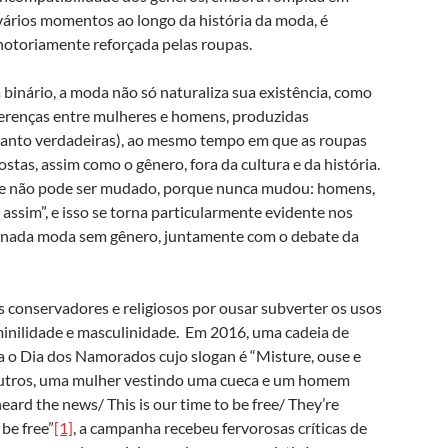
vários momentos ao longo da história da moda, é
notoriamente reforçada pelas roupas.
binário, a moda não só naturaliza sua existência, como
diferenças entre mulheres e homens, produzidas
tanto verdadeiras), ao mesmo tempo em que as roupas
tas, assim como o gênero, fora da cultura e da história.
que não pode ser mudado, porque nunca mudou: homens,
assim”, e isso se torna particularmente evidente nos
ionada moda sem gênero, juntamente com o debate da
 conservadores e religiosos por ousar subverter os usos
inilidade e masculinidade. Em 2016, uma cadeia de
 o Dia dos Namorados cujo slogan é “Misture, ouse e
e outros, uma mulher vestindo uma cueca e um homem
ard the news/ This is our time to be free/ They’re
 be free”
[1]
, a campanha recebeu fervorosas críticas de