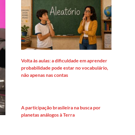
Volta às aulas: a dificuldade em aprender
probabilidade pode estar no vocabulário,
não apenas nas contas
A participação brasileira na busca por
planetas análogos à Terra