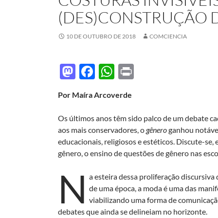
(DES)CONSTRUÇÃO 
10 DE OUTUBRO DE 2018
COMCIENCIA
M
F
W
P
as
ac
h
ri
Por Maíra Arcoverde
to
e
at
nt
d
b
s
Os últimos anos têm sido palco de um debate cad
o
o
A
aos mais conservadores, o
gênero
ganhou notável
educacionais, religiosos e estéticos. Discute-se,
n
o
p
gênero, o ensino de questões de gênero nas escol
k
p
N
a esteira dessa proliferação discursiv
de uma época, a moda é uma das manife
viabilizando uma forma de comunicação
debates que ainda se delineiam no horizonte.