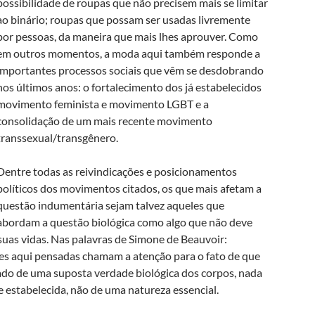
possibilidade de roupas que não precisem mais se limitar
ao binário; roupas que possam ser usadas livremente
por pessoas, da maneira que mais lhes aprouver. Como
em outros momentos, a moda aqui também responde a
importantes processos sociais que vêm se desdobrando
nos últimos anos: o fortalecimento dos já estabelecidos
movimento feminista e movimento LGBT e a
consolidação de um mais recente movimento
transsexual/transgênero.
Dentre todas as reivindicações e posicionamentos
políticos dos movimentos citados, os que mais afetam a
questão indumentária sejam talvez aqueles que
abordam a questão biológica como algo que não deve
uas vidas. Nas palavras de Simone de Beauvoir:
ções aqui pensadas chamam a atenção para o fato de que
do de uma suposta verdade biológica dos corpos, nada
 estabelecida, não de uma natureza essencial.