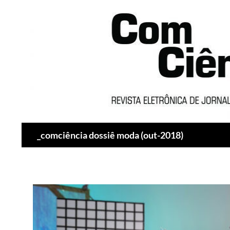
Pesquisar
_comciência dossiê moda (out-2018)