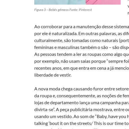
Figura 3 – Bebês gêmeos Fonte: Pinterest
Ao corroborar para a manutenção desse sistema 
por ele é naturalizada. Em outras palavras, as 
culturalmente, são tomadas como naturais (por
femininas e masculinas também o são – são dispos
As pessoas tendem a ler as roupas como algo 
por exemplo, não usam saias porque “sempre foi 
recentes anos, em que entra em cena a já menc
liberdade de vestir.
A nova moda chega causando furor entre setores
da roupa e, consequentemente, as noções de fem
lojas de departamento lança uma campanha para
divirta-se”. A peça publicitária mostrava, entr
usando um vestido. Ao som de “Baby, have you he
talking ‘bout it on the streets/ This is our time to