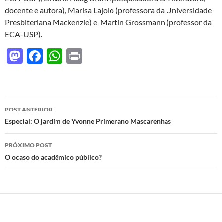
docente e autora), Marisa Lajolo (professora da Universidade
Presbiteriana Mackenzie) e Martin Grossmann (professor da
ECA-USP).
M
F
W
P
as
ac
h
ri
to
e
at
nt
d
b
s
Navegação
POST ANTERIOR
o
o
A
de
Especial: O jardim de Yvonne Primerano Mascarenhas
n
o
p
posts
PRÓXIMO POST
k
p
O ocaso do acadêmico público?