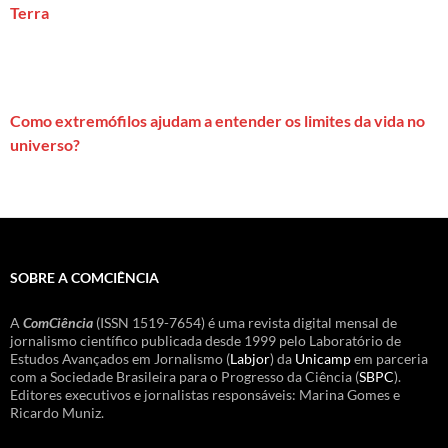
Terra
Como extremófilos ajudam a entender os limites da vida no
universo?
SOBRE A COMCIÊNCIA
A
ComCiência
(ISSN 1519-7654) é uma revista digital mensal de
jornalismo científico publicada desde 1999 pelo Laboratório de
Estudos Avançados em Jornalismo (
Labjor
) da
Unicamp
em parceria
com a Sociedade Brasileira para o Progresso da Ciência (
SBPC
).
Editores executivos e jornalistas responsáveis: Marina Gomes e
Ricardo Muniz.