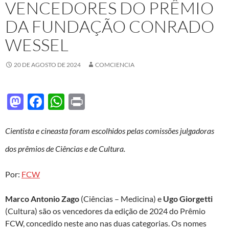
VENCEDORES DO PRÊMIO
DA FUNDAÇÃO CONRADO
WESSEL
20 DE AGOSTO DE 2024
COMCIENCIA
M
F
W
P
as
ac
h
ri
to
e
at
nt
Cientista e cineasta foram escolhidos pelas comissões julgadoras
d
b
s
dos prêmios de Ciências e de Cultura.
o
o
A
Por:
FCW
n
o
p
k
p
Marco Antonio Zago
(Ciências – Medicina) e
Ugo Giorgetti
(Cultura) são os vencedores da edição de 2024 do Prêmio
FCW, concedido neste ano nas duas categorias. Os nomes