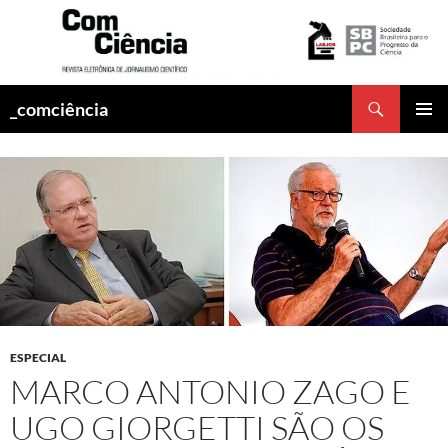
Pesquisar
_comciência
PULAR
MENU
PARA
PRINCI
O
CONTEÚDO
ESPECIAL
MARCO ANTONIO ZAGO E
UGO GIORGETTI SÃO OS