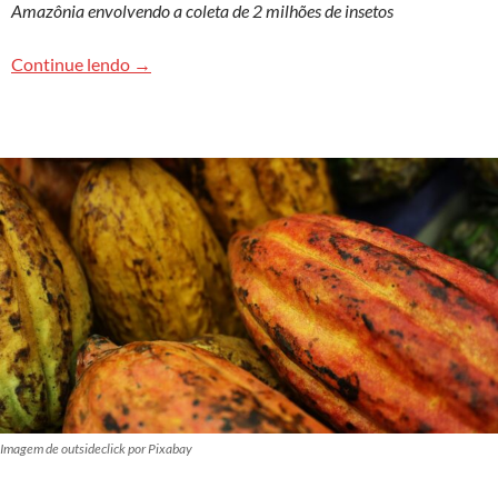
Amazônia envolvendo a coleta de 2 milhões de insetos
Tecnologia ajuda estudos de biodiversidade em 
Continue lendo
→
Imagem de outsideclick por Pixabay