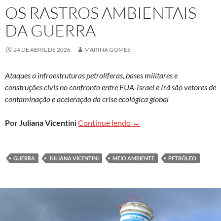
OS RASTROS AMBIENTAIS
DA GUERRA
24 DE ABRIL DE 2026
MARINA GOMES
Ataques a infraestruturas petrolíferas, bases militares e
construções civis no confronto entre EUA-Israel e Irã são vetores de
contaminação e aceleração da crise ecológica global
Os rastros ambientais da 
Por Juliana Vicentini
Continue lendo
→
GUERRA
JULIANA VICENTINI
MEIO AMBIENTE
PETRÓLEO