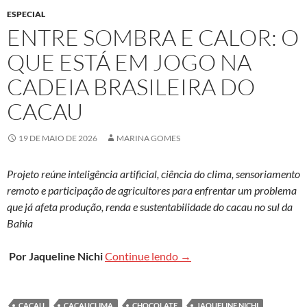
ESPECIAL
ENTRE SOMBRA E CALOR: O
QUE ESTÁ EM JOGO NA
CADEIA BRASILEIRA DO
CACAU
19 DE MAIO DE 2026
MARINA GOMES
Projeto reúne inteligência artificial, ciência do clima, sensoriamento
remoto e participação de agricultores para enfrentar um problema
que já afeta produção, renda e sustentabilidade do cacau no sul da
Bahia
Entre sombra e calor: o que
Por Jaqueline Nichi
Continue lendo
→
CACAU
CACAUCLIMA
CHOCOLATE
JAQUELINE NICHI