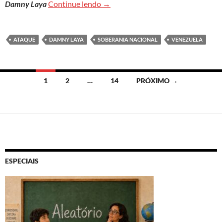
Especialistas veem indícios de ação
Damny Laya
Continue lendo
→
ATAQUE
DAMNY LAYA
SOBERANIA NACIONAL
VENEZUELA
Navegação
1
2
…
14
PRÓXIMO →
por
posts
ESPECIAIS