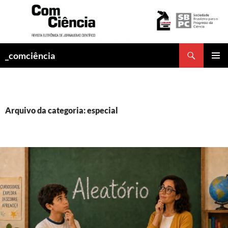
Pesquisar
_comciência
PULAR
MENU
PARA
PRINCI
O
CONTEÚDO
Arquivo da categoria: especial