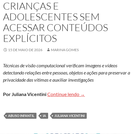
CRIANÇAS E
ADOLESCENTES SEM
ACESSAR CONTEÚDOS
EXPLÍCITOS
15 DE MAIO DE 2026
MARINA GOMES
Técnicas de visão computacional verificam imagens e vídeos
detectando relações entre pessoas, objetos e ações para preservar a
privacidade das vítimas e auxiliar investigações
IA identifica padrões de a
Por Juliana Vicentini
Continue lendo
→
ABUSO INFANTIL
IA
JULIANA VICENTINI