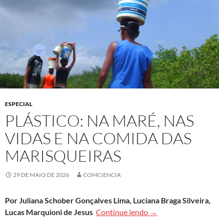
ESPECIAL
PLÁSTICO: NA MARÉ, NAS
VIDAS E NA COMIDA DAS
MARISQUEIRAS
29 DE MAIO DE 2026
COMCIENCIA
Por
Juliana Schober Gonçalves Lima, Luciana Braga Silveira,
Plástico: na maré, n
Lucas Marquioni de Jesus
Continue lendo
→