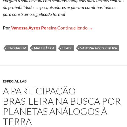
chegam à sala de aula com sentidos coloquiais para termos centrais
da probabilidade – e pesquisadores exploram caminhos lúdicos
para construir o significado formal
Volta às aulas: a d
Por
Vanessa Ayres Pereira
Continue lendo
→
LINGUAGEM
MATEMÁTICA
UFABC
VANESSA AYRES PEREIRA
ESPECIAL
,
LAB
A PARTICIPAÇÃO
BRASILEIRA NA BUSCA POR
PLANETAS ANÁLOGOS À
TERRA