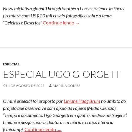
Nova iniciativa global Through Southern Lenses: Science in Focus
premiará com US$ 20 mil ensaio fotográfico sobre o tema
Fundação Conrado Wessel e 
“Geleiras e Desertos”
Continue lendo
→
ESPECIAL
ESPECIAL UGO GIORGETTI
1 DE AGOSTO DE 2025
MARINA GOMES
O mini especial foi proposto por
Liniane Haag Brum
no âmbito do
projeto que desenvolve com apoio da Fapesp (Mídia Ciência):
“Tempo e documento: Ugo Giorgetti em quatro médias-metragens”.
Liniane é pesquisadora, doutora em teoria e crítica literária
Especial Ugo Giorgetti
(Unicamp).
Continue lendo
→