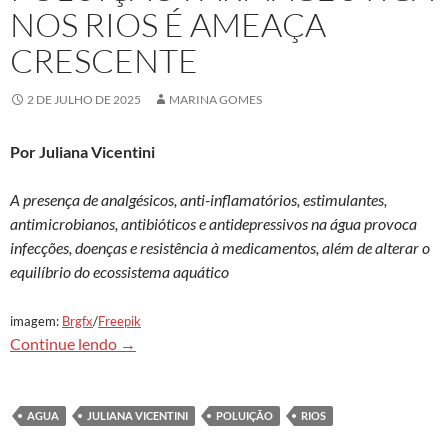
NOS RIOS É AMEAÇA
CRESCENTE
2 DE JULHO DE 2025
MARINA GOMES
Por Juliana Vicentini
A presença de analgésicos, anti-inflamatórios, estimulantes,
antimicrobianos, antibióticos e antidepressivos na água provoca
infecções, doenças e resistência à medicamentos, além de alterar o
equilíbrio do ecossistema aquático
imagem:
Brgfx
/
Freepik
Poluição farmacêutica nos rios é ameaça cresce
Continue lendo
→
AGUA
JULIANA VICENTINI
POLUIÇÃO
RIOS