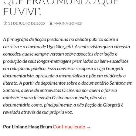
QUE ERA O MUNDO QUE
EU VIVI”.
31 DE JULHO DE 2025
MARINA GOMES
A filmografia de ficção predomina no debate público sobre a
carreira e o cinema de Ugo Giorgetti. As entrevistas que o cineasta
concedeu quase sempre versam sobre aspectos de criação e
produção de seus longas-metragens premiados ou bem-sucedidos
em relação ao público. Essa conversa recupera o Ugo Giorgetti
documentarista, apresenta o memorialista e põe em evidência o
literato. A partir de depoimentos sobre o documentário Santana em
Santana, a série de entrevistas O cinema por quem o faz e a
minissérie para televisão O cinema sonhado, não só o
documentário como, pincipalmente, a não ficção de Giorgetti é
revelada através de sua própria voz.
Ugo Giogetti: “Tento faz
Por Liniane Haag Brum
Continue lendo
→