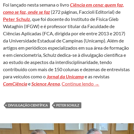
Foi lançado nesta semana o livro
Ciência em cena: quem faz,
como se faz, onde se faz
(272 páginas, Faccioli Editorial) de
Peter Schulz
, que foi docente do Instituto de Física Gleb
Wataghin (IFGW) e é professor titular da Faculdade de
Ciências Aplicadas (FCA, dirigida por ele entre 2013 e 2017)
da Universidade Estadual de Campinas (Unicamp). Além de
artigos em periódicos especializados em sua área de formação
e em cienciometria, Schulz dedica-se à divulgação científica e
ao estudo de aspectos da interdisciplinaridade, tendo
contribuído com mais de 150 colunas e dezenas de entrevistas
para veículos como o
Jornal da Unicamp
e as revistas
Físico lança livro 
ComCiência
e
Science Arena
.
Continue lendo
→
DIVULGAÇÃO CIENTÍFICA
PETER SCHULZ