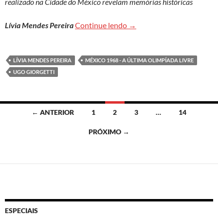
realizado na Cidade do México revelam memórias históricas
Documentário de Ugo Giorg
Lívia Mendes Pereira
Continue lendo
→
LÍVIA MENDES PEREIRA
MÉXICO 1968 - A ÚLTIMA OLIMPÍADA LIVRE
UGO GIORGETTI
Navegação
← ANTERIOR
1
2
3
…
14
por
PRÓXIMO →
posts
ESPECIAIS