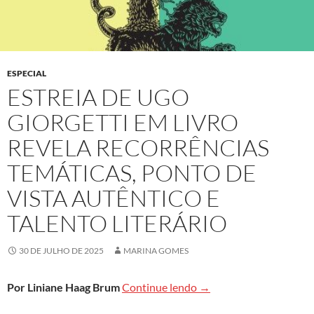
ESPECIAL
ESTREIA DE UGO
GIORGETTI EM LIVRO
REVELA RECORRÊNCIAS
TEMÁTICAS, PONTO DE
VISTA AUTÊNTICO E
TALENTO LITERÁRIO
30 DE JULHO DE 2025
MARINA GOMES
Estreia de Ugo Giorgetti
Por Liniane Haag Brum
Continue lendo
→