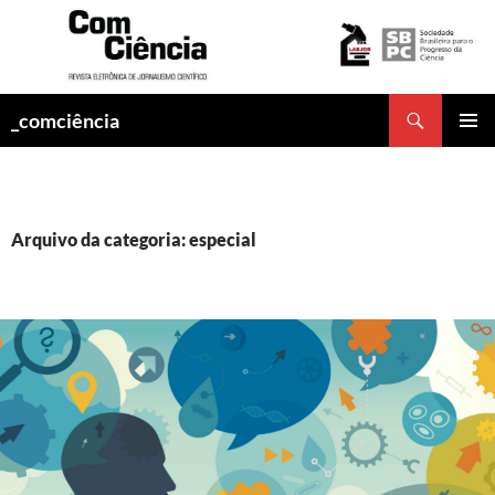
Pesquisar
_comciência
PULAR
MENU
PARA
PRINCI
O
CONTEÚDO
Arquivo da categoria: especial