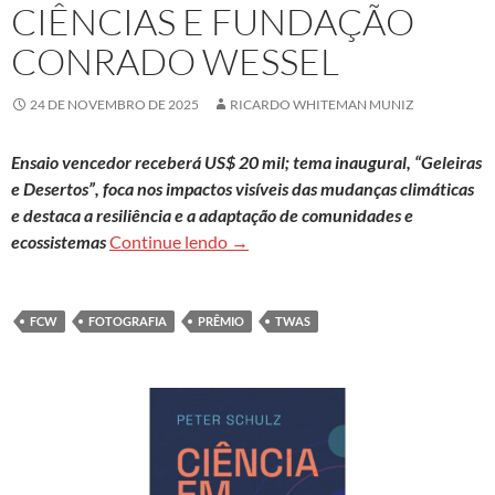
CIÊNCIAS E FUNDAÇÃO
CONRADO WESSEL
24 DE NOVEMBRO DE 2025
RICARDO WHITEMAN MUNIZ
Ensaio vencedor receberá US$ 20 mil; tema inaugural, “Geleiras
e Desertos”, foca nos impactos visíveis das mudanças climáticas
e destaca a resiliência e a adaptação de comunidades e
Abertas as inscrições para prêmio
ecossistemas
Continue lendo
→
FCW
FOTOGRAFIA
PRÊMIO
TWAS