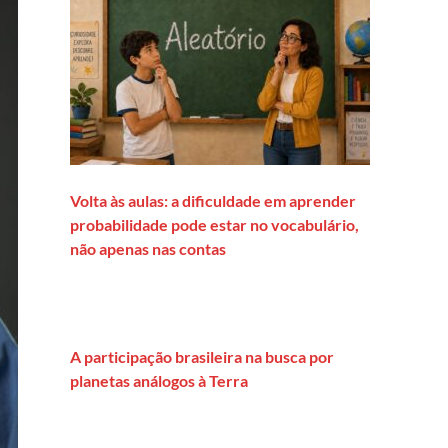
Volta às aulas: a dificuldade em aprender
probabilidade pode estar no vocabulário,
não apenas nas contas
A participação brasileira na busca por
planetas análogos à Terra