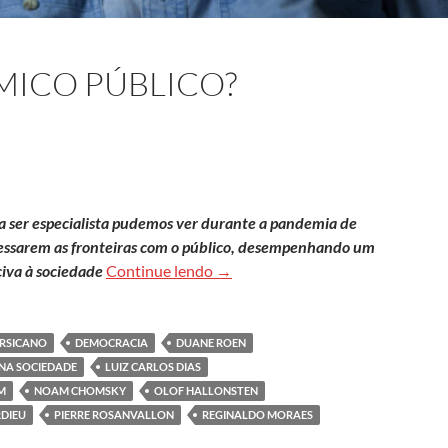
MICO PÚBLICO?
 a ser especialista pudemos ver durante a pandemia de
ravessarem as fronteiras com o público, desempenhando um
O ocaso do acadêmico público?
civa à sociedade
Continue lendo
→
RSICANO
DEMOCRACIA
DUANE ROEN
NA SOCIEDADE
LUIZ CARLOS DIAS
M
NOAM CHOMSKY
OLOF HALLONSTEN
RDIEU
PIERRE ROSANVALLON
REGINALDO MORAES