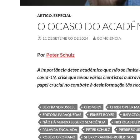
ARTIGO
,
ESPECIAL
O OCASO DO ACADÊ
11 DE SETEMBRO DE 2024
COMCIENCIA
Por
Peter Schulz
A importância desse acadêmico que não se limita
covid-19, crise que levou vários cientistas a at
papel crucial no combate à desinformação tão no
BERTRAND RUSSELL
CHOMSKY
CHRISTOPHER MA
EDITORA PARAQUEDAS
ERNEST BOYER
IMPACTO 
NÃO HÁ MUNDO SEGURO SEM CIÊNCIA
NICHOLAS BEH
PALAVRA ENGAJADA
PETER SCHULZ
PIERRE BOU
ROBERTO ROMANO
SHERRY RANKINS-ROBERTSON