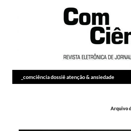
Pesquisar
_comciência dossiê atenção & ansiedade
Arquivo d