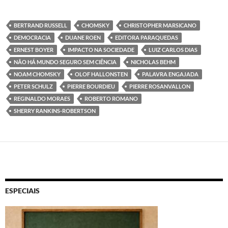
BERTRAND RUSSELL
CHOMSKY
CHRISTOPHER MARSICANO
DEMOCRACIA
DUANE ROEN
EDITORA PARAQUEDAS
ERNEST BOYER
IMPACTO NA SOCIEDADE
LUIZ CARLOS DIAS
NÃO HÁ MUNDO SEGURO SEM CIÊNCIA
NICHOLAS BEHM
NOAM CHOMSKY
OLOF HALLONSTEN
PALAVRA ENGAJADA
PETER SCHULZ
PIERRE BOURDIEU
PIERRE ROSANVALLON
REGINALDO MORAES
ROBERTO ROMANO
SHERRY RANKINS-ROBERTSON
ESPECIAIS