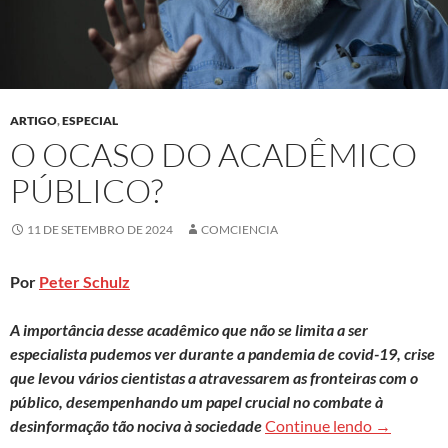
ARTIGO
,
ESPECIAL
O OCASO DO ACADÊMICO
PÚBLICO?
11 DE SETEMBRO DE 2024
COMCIENCIA
Por
Peter Schulz
A importância desse acadêmico que não se limita a ser
especialista pudemos ver durante a pandemia de covid-19, crise
que levou vários cientistas a atravessarem as fronteiras com o
público, desempenhando um papel crucial no combate à
O ocaso do
desinformação tão nociva à sociedade
Continue lendo
→