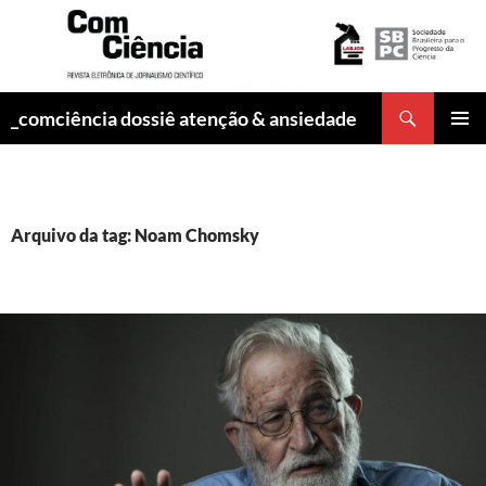
Pesquisar
_comciência dossiê atenção & ansiedade
PULAR
MENU
PARA
PRINCI
O
CONTEÚDO
Arquivo da tag: Noam Chomsky