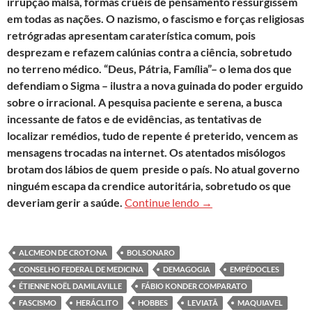
irrupção malsã, formas cruéis de pensamento ressurgissem
em todas as nações. O nazismo, o fascismo e forças religiosas
retrógradas apresentam caraterística comum, pois
desprezam e refazem calúnias contra a ciência, sobretudo
no terreno médico. “Deus, Pátria, Família”– o lema dos que
defendiam o Sigma – ilustra a nova guinada do poder erguido
sobre o irracional. A pesquisa paciente e serena, a busca
incessante de fatos e de evidências, as tentativas de
localizar remédios, tudo de repente é preterido, vencem as
mensagens trocadas na internet. Os atentados misólogos
brotam dos lábios de quem preside o país. No atual governo
ninguém escapa da crendice autoritária, sobretudo os que
O Estado como peste
deveriam gerir a saúde.
Continue lendo
→
ALCMEON DE CROTONA
BOLSONARO
CONSELHO FEDERAL DE MEDICINA
DEMAGOGIA
EMPÉDOCLES
ÉTIENNE NOËL DAMILAVILLE
FÁBIO KONDER COMPARATO
FASCISMO
HERÁCLITO
HOBBES
LEVIATÃ
MAQUIAVEL