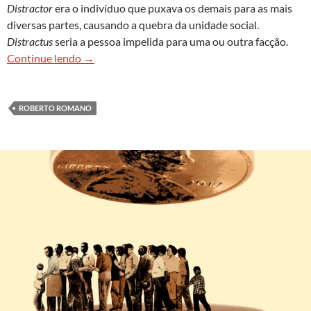
Distractor
era o indivíduo que puxava os demais para as mais
diversas partes, causando a quebra da unidade social.
Distractus
seria a pessoa impelida para uma ou outra facção.
Massacre covid: suicídio como esporte e distraç
Continue lendo
→
ROBERTO ROMANO