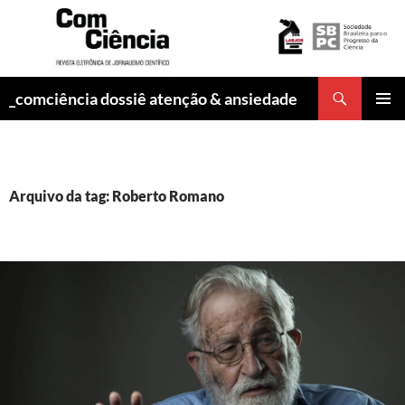
Pesquisar
_comciência dossiê atenção & ansiedade
PULAR
MENU
PARA
PRINCI
O
CONTEÚDO
Arquivo da tag: Roberto Romano