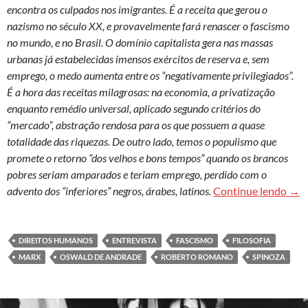
encontra os culpados nos imigrantes. É a receita que gerou o
nazismo no século XX, e provavelmente fará renascer o fascismo
no mundo, e no Brasil. O domínio capitalista gera nas massas
urbanas já estabelecidas imensos exércitos de reserva e, sem
emprego, o medo aumenta entre os “negativamente privilegiados”.
É a hora das receitas milagrosas: na economia, a privatização
enquanto remédio universal, aplicado segundo critérios do
“mercado”, abstração rendosa para os que possuem a quase
totalidade das riquezas. De outro lado, temos o populismo que
promete o retorno “dos velhos e bons tempos” quando os brancos
pobres seriam amparados e teriam emprego, perdido com o
Rob
advento dos “inferiores” negros, árabes, latinos.
Continue lendo
→
DIREITOS HUMANOS
ENTREVISTA
FASCISMO
FILOSOFIA
MARX
OSWALD DE ANDRADE
ROBERTO ROMANO
SPINOZA