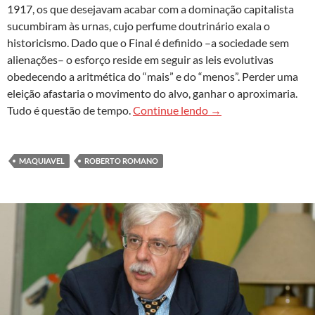
1917, os que desejavam acabar com a dominação capitalista
sucumbiram às urnas, cujo perfume doutrinário exala o
historicismo. Dado que o Final é definido –a sociedade sem
alienações– o esforço reside em seguir as leis evolutivas
obedecendo a aritmética do “mais” e do “menos”. Perder uma
eleição afastaria o movimento do alvo, ganhar o aproximaria.
‘Dizer o passado, conh
Tudo é questão de tempo.
Continue lendo
→
MAQUIAVEL
ROBERTO ROMANO