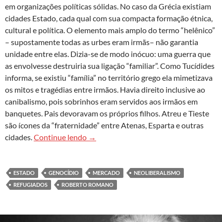
em organizações políticas sólidas. No caso da Grécia existiam
cidades Estado, cada qual com sua compacta formação étnica,
cultural e política. O elemento mais amplo do termo “helênico”
– supostamente todas as urbes eram irmãs– não garantia
unidade entre elas. Dizia-se de modo inócuo: uma guerra que
as envolvesse destruiria sua ligação “familiar”. Como Tucídides
informa, se existiu “família” no território grego ela mimetizava
os mitos e tragédias entre irmãos. Havia direito inclusive ao
canibalismo, pois sobrinhos eram servidos aos irmãos em
banquetes. Pais devoravam os próprios filhos. Atreu e Tieste
são ícones da “fraternidade” entre Atenas, Esparta e outras
Correntezas da morte: imigração e neol
cidades.
Continue lendo
→
ESTADO
GENOCÍDIO
MERCADO
NEOLIBERALISMO
REFUGIADOS
ROBERTO ROMANO