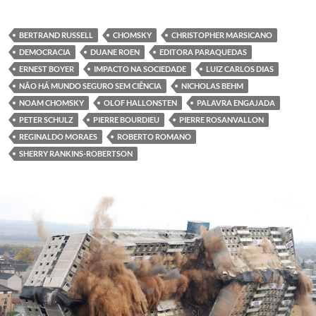
BERTRAND RUSSELL
CHOMSKY
CHRISTOPHER MARSICANO
DEMOCRACIA
DUANE ROEN
EDITORA PARAQUEDAS
ERNEST BOYER
IMPACTO NA SOCIEDADE
LUIZ CARLOS DIAS
NÃO HÁ MUNDO SEGURO SEM CIÊNCIA
NICHOLAS BEHM
NOAM CHOMSKY
OLOF HALLONSTEN
PALAVRA ENGAJADA
PETER SCHULZ
PIERRE BOURDIEU
PIERRE ROSANVALLON
REGINALDO MORAES
ROBERTO ROMANO
SHERRY RANKINS-ROBERTSON