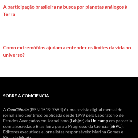
A participação brasileira na busca por planetas análogos à
Terra
Como extremófilos ajudam a entender os limites da vida no
universo?
SOBRE A COMCIÊNCIA
A
ComCiência
(ISSN 1519-7654) é uma revista digital mensal de
jornalismo científico publicada desde 1999 pelo Laboratório de
Estudos Avançados em Jornalismo (
Labjor
) da
Unicamp
em parceria
com a Sociedade Brasileira para o Progresso da Ciência (
SBPC
).
Editores executivos e jornalistas responsáveis: Marina Gomes e
Ricardo Muniz.