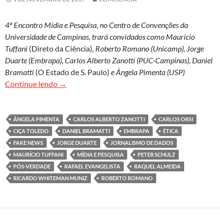
4º Encontro Mídia e Pesquisa, no Centro de Convenções da
Universidade de Campinas, trará convidados como Maurício
Tuffani
(Direto da Ciência)
, Roberto Romano (Unicamp), Jorge
Duarte (Embrapa), Carlos Alberto Zanotti (PUC-Campinas), Daniel
Bramatti
(O Estado de S. Paulo)
e Ângela Pimenta (USP)
Embrapa e Unicamp debatem pós-verdade e jorn
Continue lendo
→
ÂNGELA PIMENTA
CARLOS ALBERTO ZANOTTI
CARLOS ORSI
CIÇA TOLEDO
DANIEL BRAMATTI
EMBRAPA
ÉTICA
FAKE NEWS
JORGE DUARTE
JORNALISMO DE DADOS
MAURÍCIO TUFFANI
MÍDIA E PESQUISA
PETER SCHULZ
PÓS-VERDADE
RAFAEL EVANGELISTA
RAQUEL ALMEIDA
RICARDO WHITEMAN MUNIZ
ROBERTO ROMANO