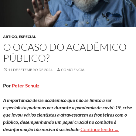
ARTIGO
,
ESPECIAL
O OCASO DO ACADÊMICO
PÚBLICO?
11 DE SETEMBRO DE 2024
COMCIENCIA
Por
Peter Schulz
A importância desse acadêmico que não se limita a ser
especialista pudemos ver durante a pandemia de covid-19, crise
que levou vários cientistas a atravessarem as fronteiras com o
público, desempenhando um papel crucial no combate à
O ocaso do
desinformação tão nociva à sociedade
Continue lendo
→