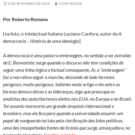
6 DE SETEMBRO DE 2019
COMCIENCIA
Por Roberto Romano
[na foto, o intelectual italiano Luciano Canfora, autor de
A
democracia – História de uma ideologia
]
A democracia é uma palavra embreagem, no sentido a ser extraído
de E. Benveniste: surge quando o discurso não tem condições de
seguir uma linha lógica e factual consequente. Aí, a “embreagem”
faz a narrativa seguir a marcha, deixando de lado terrenos
perigosos, muito perigosos. Saliento neste artigo o elo entre as
formas democráticas e as lideranças, algo que preocupa os
analistas dos autoritarismos eleitos nos EUA, na Europa e no Brasil.
Tal assunto mereceria um grande simpósio internacional e
brasileiro, mas ele fica para quando a universidade assumir um
papel de vanguarda na luta pela clarificação das falas políticas,
uma das insuspeitadas fontes da tirania que surge, ameaçadora, no
É armadilha entoar hinos à 
horizonte planetário.
Continue lendo
→