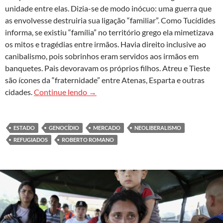
unidade entre elas. Dizia-se de modo inócuo: uma guerra que
as envolvesse destruiria sua ligação “familiar”. Como Tucídides
informa, se existiu “família” no território grego ela mimetizava
os mitos e tragédias entre irmãos. Havia direito inclusive ao
canibalismo, pois sobrinhos eram servidos aos irmãos em
banquetes. Pais devoravam os próprios filhos. Atreu e Tieste
são ícones da “fraternidade” entre Atenas, Esparta e outras
Correntezas da morte: imigração e neol
cidades.
Continue lendo
→
ESTADO
GENOCÍDIO
MERCADO
NEOLIBERALISMO
REFUGIADOS
ROBERTO ROMANO