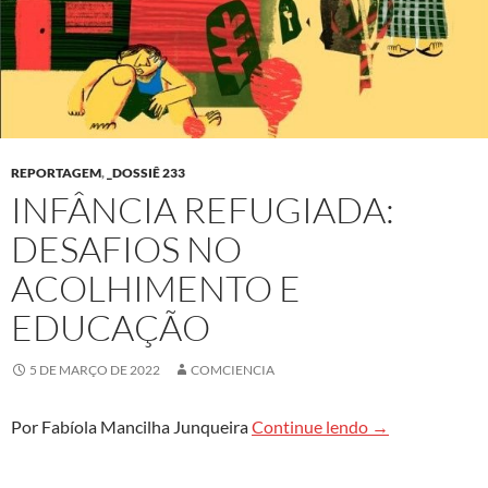
REPORTAGEM
,
_DOSSIÊ 233
INFÂNCIA REFUGIADA:
DESAFIOS NO
ACOLHIMENTO E
EDUCAÇÃO
5 DE MARÇO DE 2022
COMCIENCIA
Infância refugi
Por Fabíola Mancilha Junqueira
Continue lendo
→