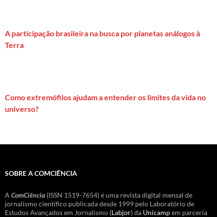
A participação brasileira na busca por planetas análogos à
Terra
Como extremófilos ajudam a entender os limites da vida no
universo?
SOBRE A COMCIÊNCIA
A
ComCiência
(ISSN 1519-7654) é uma revista digital mensal de
jornalismo científico publicada desde 1999 pelo Laboratório de
Estudos Avançados em Jornalismo (
Labjor
) da
Unicamp
em parceria