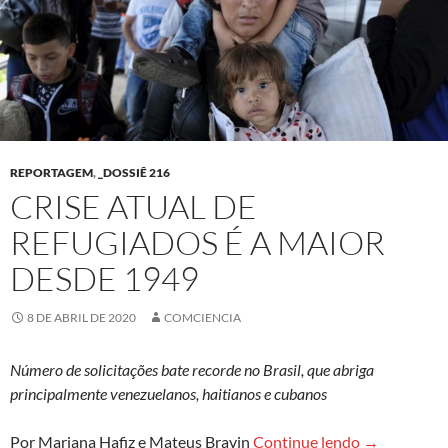
REPORTAGEM
,
_DOSSIÊ 216
CRISE ATUAL DE
REFUGIADOS É A MAIOR
DESDE 1949
8 DE ABRIL DE 2020
COMCIENCIA
Número de solicitações bate recorde no Brasil, que abriga
principalmente venezuelanos, haitianos e cubanos
Crise atual 
Por Mariana Hafiz e Mateus Bravin
Continue lendo
→