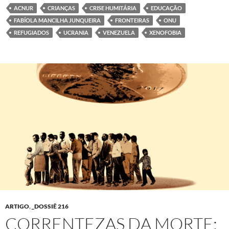
ACNUR
CRIANÇAS
CRISE HUMITÁRIA
EDUCAÇÃO
FABÍOLA MANCILHA JUNQUEIRA
FRONTEIRAS
ONU
REFUGIADOS
UCRANIA
VENEZUELA
XENOFOBIA
ARTIGO
,
_DOSSIÊ 216
CORRENTEZAS DA MORTE: