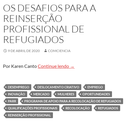
OS DESAFIOS PARA A
REINSERÇÃO
PROFISSIONAL DE
REFUGIADOS
9 DE ABRIL DE 2020
COMCIENCIA
Os desafios para a reinserção 
Por Karen Canto
Continue lendo
→
DESEMPREGO
DESLOCAMENTO CRIATIVO
EMPREGO
INOVAÇÃO
MERCADO
MULHERES
OPORTUNIDADES
PARR
PROGRAMA DE APOIO PARA A RECOLOCAÇÃO DE REFUGIADOS
QUALIFICAÇÕES PROFISSIONAIS
RECOLOCAÇÃO
REFUGIADOS
REINSERÇÃO PROFISSIONAL