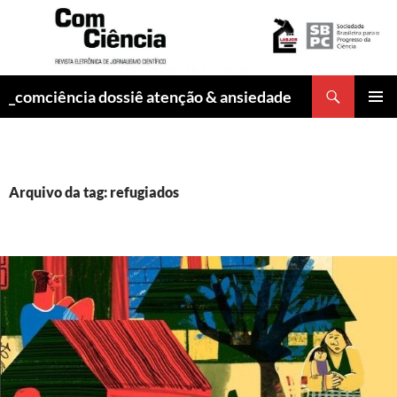
Pesquisar
_comciência dossiê atenção & ansiedade
PULAR
MENU
PARA
PRINCI
O
CONTEÚDO
Arquivo da tag: refugiados