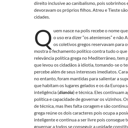
direito inclusive ao canibalismo, pois sobrinho
devoravam os próprios filhos. Atreu e Tieste são
cidades.
Q
uem nasce na polis recebe o nome que lh
o uso era dizer “os atenienses” e não 
os coletivos gregos reservavam para os
mostra o fechamento político contra tudo o que 
relevância política grega no Mediterrâneo, tem p
que levou os cidadãos à idiotia, tomando-se o t
percebe além de seus interesses imediatos. Carac
no entanto, foram mantidas para salientar a sup
que habitam os lugares gelados e os da Europa sã
inteligência (
dianóia
) e técnica. Eles continuam 
política e capacidade de governar os vizinhos. O
de técnica, mas lhes falta coragem e são contin
grega reúne os dois caracteres pois ocupa a pos
inteligente e continua a ser livre pois consegue 
governar a todos se conseguir a unidade constitu