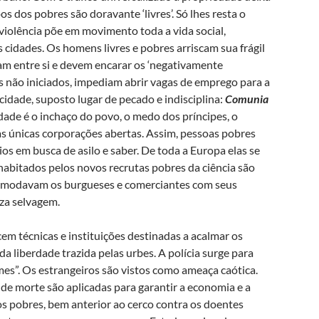
os dos pobres são doravante ‘livres’. Só lhes resta o
A violência põe em movimento toda a vida social,
cidades. Os homens livres e pobres arriscam sua frágil
tam entre si e devem encarar os ‘negativamente
s não iniciados, impediam abrir vagas de emprego para a
 cidade, suposto lugar de pecado e indisciplina:
Comunia
idade é o inchaço do povo, o medo dos príncipes, o
as únicas corporações abertas. Assim, pessoas pobres
os em busca de asilo e saber. De toda a Europa elas se
habitados pelos novos recrutas pobres da ciência são
s incomodavam os burgueses e comerciantes com seus
za selvagem.
cem técnicas e instituições destinadas a acalmar os
da liberdade trazida pelas urbes. A polícia surge para
mes”. Os estrangeiros são vistos como ameaça caótica.
de morte são aplicadas para garantir a economia e a
s pobres, bem anterior ao cerco contra os doentes