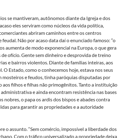
os se mantiveram, autônomos diante da Igreja e dos
acaso eles serviram como núcleos da vida política,
 comerciantes abriram caminhos entre os centros
 feudal. Não por acaso data daí o enunciado famoso: “o
giados aumenta de modo exponencial na Europa, o que gera
 de ofício. Gente sem dinheiro e desprovida de treino
as e bairros violentos. Diante de famílias inteiras, aos
el. O Estado, como o conhecemos hoje, estava nos seus
em mosteiros e feudos, tinha paróquias disputadas por
os filhos e filhas não primogênitos. Tanto a instituição
ão administrativa e ainda encontram resistência nas bases
dos nobres, o papa os ardis dos bispos e abades contra
das para garantir as propriedades e a autoridade
bre o assunto. “Sem comércio, impossível a liberdade dos
bano. Com o tráfico universalizado a propriedade deixa