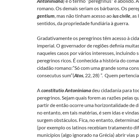
Antoniniana
) e o termo “peregrinus” é abolido. 
romano. Os demais seriam os bárbaros. Os pereg
gentium
, mas não tinham acesso ao
ius civile
, as
sentidos, da propriedade fundiária à guerra.
Gradativamente os peregrinos têm acesso à cida
imperial. O governador de regiões definia muit
naqueles casos por vários interesses, incluindo
peregrinos ricos. É conhecida a história do co
cidadão romano:”Só com uma grande soma conseg
consecutus sum”(
Atos
, 22, 28) ”. Quem pertenci
A
constitutio Antoniniana
deu cidadania para tod
peregrinos. Sejam quais forem as razões pelas qu
partir de então ocorre uma horizontalidade de d
no entanto, em tais matérias, é sem idas e vind
surgem obstáculos. Fica, no entanto, determinad
(por exemplo os latinos recebiam tratamento dife
municípios (algo ignorado na Grécia) abrir vias