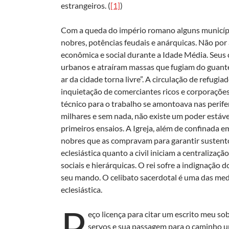
estrangeiros. (
[1]
)
Com a queda do império romano alguns municípi
nobres, potências feudais e anárquicas. Não por 
econômica e social durante a Idade Média. Seus
urbanos e atraíram massas que fugiam do guante
ar da cidade torna livre”. A circulação de refu
inquietação de comerciantes ricos e corporações
técnico para o trabalho se amontoava nas periferi
milhares e sem nada, não existe um poder estáv
primeiros ensaios. A Igreja, além de confinada 
nobres que as compravam para garantir sustento a
eclesiástica quanto a civil iniciam a centralizaç
sociais e hierárquicas. O rei sofre a indignação 
seu mando. O celibato sacerdotal é uma das medi
eclesiástica.
P
eço licença para citar um escrito meu so
servos e sua passagem para o caminho ur