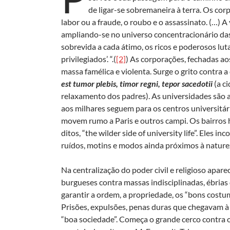
de ligar-se sobremaneira à terra. Os corp
labor ou a fraude, o roubo e o assassinato. (…) 
ampliando-se no universo concentracionário das 
sobrevida a cada átimo, os ricos e poderosos lu
privilegiados’. “.(
[2]
) As corporações, fechadas ao
massa famélica e violenta. Surge o grito contra a
est tumor plebis, timor regni, tepor sacedotii
(a c
relaxamento dos padres). As universidades são 
aos milhares seguem para os centros universitári
movem rumo a Paris e outros campi. Os bairros 
ditos, “the wilder side of university life”. Ele
ruídos, motins e modos ainda próximos à nature
Na centralização do poder civil e religioso apare
burgueses contra massas indisciplinadas, ébrias 
garantir a ordem, a propriedade, os “bons costu
Prisões, expulsões, penas duras que chegavam à 
“boa sociedade”. Começa o grande cerco contra o