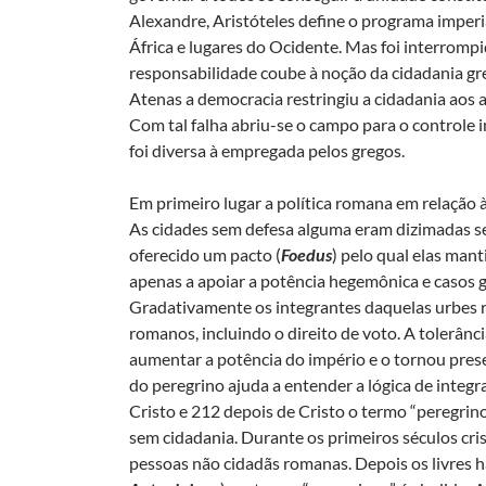
Alexandre, Aristóteles define o programa imperi
África e lugares do Ocidente. Mas foi interromp
responsabilidade coube à noção da cidadania gre
Atenas a democracia restringiu a cidadania aos 
Com tal falha abriu-se o campo para o controle i
foi diversa à empregada pelos gregos.
Em primeiro lugar a política romana em relação à
As cidades sem defesa alguma eram dizimadas se
oferecido um pacto (
Foedus
) pelo qual elas man
apenas a apoiar a potência hegemônica e casos g
Gradativamente os integrantes daquelas urbes re
romanos, incluindo o direito de voto. A tolerânci
aumentar a potência do império e o tornou prese
do peregrino ajuda a entender a lógica de integ
Cristo e 212 depois de Cristo o termo “peregrino
sem cidadania. Durante os primeiros séculos cri
pessoas não cidadãs romanas. Depois os livres 