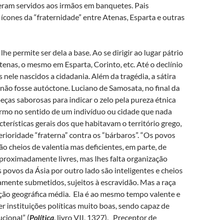
s eram servidos aos irmãos em banquetes. Pais
 ícones da “fraternidade” entre Atenas, Esparta e outras
e permite ser dela a base. Ao se dirigir ao lugar pátrio
Atenas, o mesmo em Esparta, Corinto, etc. Até o declínio
 nele nascidos a cidadania. Além da tragédia, a sátira
não fosse autóctone. Luciano de Samosata, no final da
eças saborosas para indicar o zelo pela pureza étnica
ermo no sentido de um indivíduo ou cidade que nada
terísticas gerais dos que habitavam o território grego,
erioridade “fraterna” contra os “bárbaros”. “Os povos
o cheios de valentia mas deficientes, em parte, de
aproximadamente livres, mas lhes falta organização
s povos da Ásia por outro lado são inteligentes e cheios
uamente submetidos, sujeitos à escravidão. Mas a raça
ição geográfica média. Ela é ao mesmo tempo valente e
ter instituições políticas muito boas, sendo capaz de
cional” (
Política
, livro VII, 1327). Preceptor de