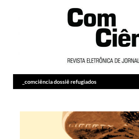
Pesquisar
_comciência dossiê refugiados