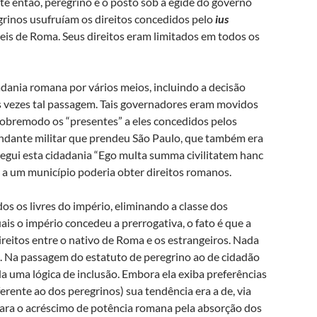
Até então, peregrino é o posto sob a égide do governo
rinos usufruíam os direitos concedidos pelo
ius
 leis de Roma. Seus direitos eram limitados em todos os
dania romana por vários meios, incluindo a decisão
as vezes tal passagem. Tais governadores eram movidos
 sobremodo os “presentes” a eles concedidos pelos
mandante militar que prendeu São Paulo, que também era
ui esta cidadania “Ego multa summa civilitatem hanc
a a um município poderia obter direitos romanos.
os os livres do império, eliminando a classe dos
ais o império concedeu a prerrogativa, o fato é que a
ireitos entre o nativo de Roma e os estrangeiros. Nada
as. Na passagem do estatuto de peregrino ao de cidadão
a uma lógica de inclusão. Embora ela exiba preferências
rente ao dos peregrinos) sua tendência era a de, via
 para o acréscimo de potência romana pela absorção dos