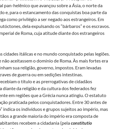
al pan-helênico que avançou sobre a Ásia, o norte da
ido e, para o estancamento das conquistas boa parte da
ga como privilégio a ser negado aos estrangeiros. Em
autóctones, dela expulsando os “bárbaros” e os escravos.
mperial de Roma, cuja atitude diante dos estrangeiros
s cidades itálicas e no mundo conquistado pelas legiões.
 não aceitassem o domínio de Roma. Às mais fortes era
tinham sua religião, governo, impostos. Eram levadas
raves de guerra ou em sedições intestinas.
cebiam o título e as prerrogativas de cidadãos
a diante da religião e da cultura dos federados fez
nte em regiões que a Grécia nunca atingiu. O estatuto
ração praticada pelos conquistadores. Entre 30 antes de
” indica os indivíduos e grupos sujeitos ao império, mas
stãos a grande maioria do império era composta de
habitantes recebem a cidadania (pela
constitutio