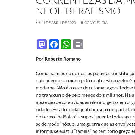
NEOLIBERALISMO
11 DE ABRIL DE 2020
COMCIENCIA
M
F
W
P
as
ac
h
ri
Por Roberto Romano
to
e
at
nt
d
b
s
Como na maioria de nossas palavras e instituiç
o
o
A
entendermos o modo pelo qual o estrangeiro é as
moderna. Não é o caso de retomar agora todo o fi
n
o
p
no transcurso de pelo menos dois mil anos. Há u
k
p
absorção de coletividades não indígenas em orga
cidades Estado, cada qual com sua compacta form
do termo “helênico” – supostamente todas as urb
se de modo inócuo: uma guerra que as envolvesse
informa, se existiu “família” no território grego