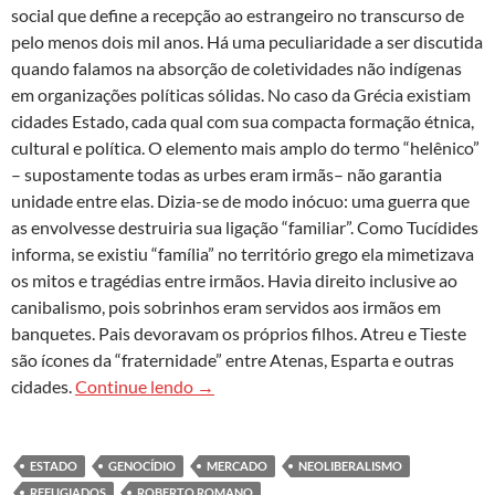
social que define a recepção ao estrangeiro no transcurso de
pelo menos dois mil anos. Há uma peculiaridade a ser discutida
quando falamos na absorção de coletividades não indígenas
em organizações políticas sólidas. No caso da Grécia existiam
cidades Estado, cada qual com sua compacta formação étnica,
cultural e política. O elemento mais amplo do termo “helênico”
– supostamente todas as urbes eram irmãs– não garantia
unidade entre elas. Dizia-se de modo inócuo: uma guerra que
as envolvesse destruiria sua ligação “familiar”. Como Tucídides
informa, se existiu “família” no território grego ela mimetizava
os mitos e tragédias entre irmãos. Havia direito inclusive ao
canibalismo, pois sobrinhos eram servidos aos irmãos em
banquetes. Pais devoravam os próprios filhos. Atreu e Tieste
são ícones da “fraternidade” entre Atenas, Esparta e outras
Correntezas da morte: imigração e neol
cidades.
Continue lendo
→
ESTADO
GENOCÍDIO
MERCADO
NEOLIBERALISMO
REFUGIADOS
ROBERTO ROMANO