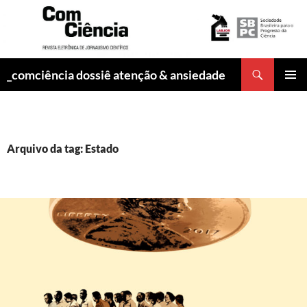
Pesquisar
_comciência dossiê atenção & ansiedade
PULAR
MENU
PARA
PRINCI
O
CONTEÚDO
Arquivo da tag: Estado