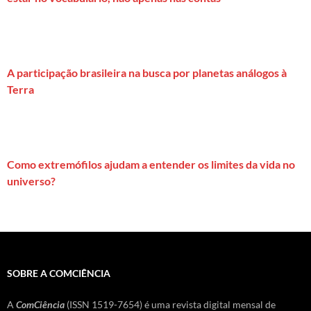
A participação brasileira na busca por planetas análogos à
Terra
Como extremófilos ajudam a entender os limites da vida no
universo?
SOBRE A COMCIÊNCIA
A
ComCiência
(ISSN 1519-7654) é uma revista digital mensal de