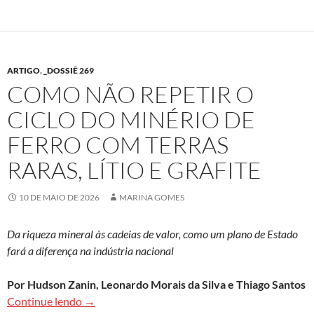
ARTIGO
,
_DOSSIÊ 269
COMO NÃO REPETIR O
CICLO DO MINÉRIO DE
FERRO COM TERRAS
RARAS, LÍTIO E GRAFITE
10 DE MAIO DE 2026
MARINA GOMES
Da riqueza mineral às cadeias de valor, como um plano de Estado
fará a diferença na indústria nacional
Por Hudson Zanin, Leonardo Morais da Silva e Thiago Santos
Como não repetir o ciclo do minério de ferro com t
Continue lendo
→