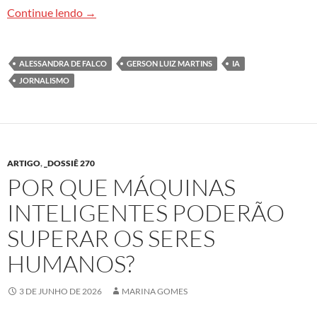
IA, jornalismo e o desafio de preservar a confian
Continue lendo
→
ALESSANDRA DE FALCO
GERSON LUIZ MARTINS
IA
JORNALISMO
ARTIGO
,
_DOSSIÊ 270
POR QUE MÁQUINAS
INTELIGENTES PODERÃO
SUPERAR OS SERES
HUMANOS?
3 DE JUNHO DE 2026
MARINA GOMES