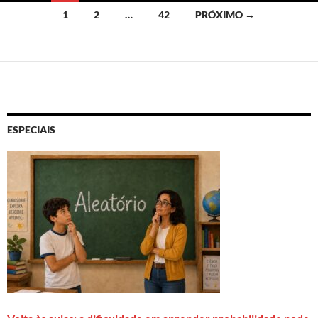
Navegação
1
2
…
42
PRÓXIMO →
por
posts
ESPECIAIS