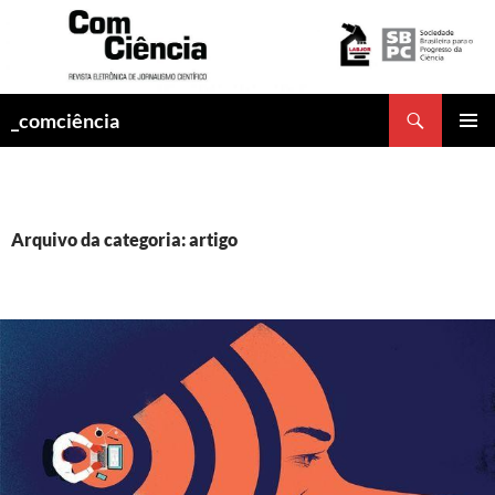
Pesquisar
_comciência
PULAR
MENU
PARA
PRINCI
O
CONTEÚDO
Arquivo da categoria: artigo