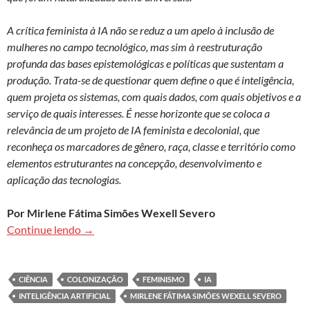
A crítica feminista à IA não se reduz a um apelo à inclusão de
mulheres no campo tecnológico, mas sim à reestruturação
profunda das bases epistemológicas e políticas que sustentam a
produção. Trata-se de questionar quem define o que é inteligência,
quem projeta os sistemas, com quais dados, com quais objetivos e a
serviço de quais interesses. É nesse horizonte que se coloca a
relevância de um projeto de IA feminista e decolonial, que
reconheça os marcadores de gênero, raça, classe e território como
elementos estruturantes na concepção, desenvolvimento e
aplicação das tecnologias.
Por Mirlene Fátima Simões Wexell Severo
Inteligência artificial e feminismo: vinculação ne
Continue lendo
→
CIÊNCIA
COLONIZAÇÃO
FEMINISMO
IA
INTELIGÊNCIA ARTIFICIAL
MIRLENE FÁTIMA SIMÕES WEXELL SEVERO