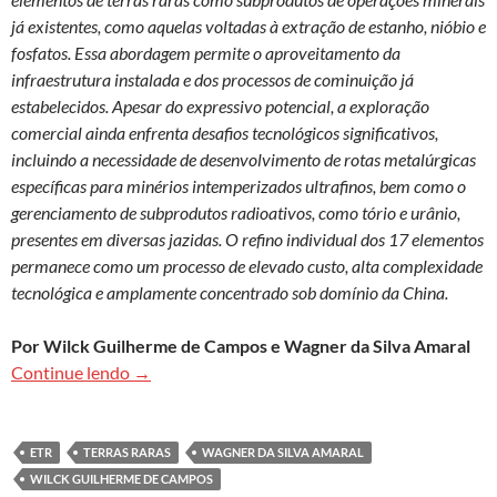
já existentes, como aquelas voltadas à extração de estanho, nióbio e
fosfatos. Essa abordagem permite o aproveitamento da
infraestrutura instalada e dos processos de cominuição já
estabelecidos
.
Apesar do expressivo potencial, a exploração
comercial ainda enfrenta desafios tecnológicos significativos,
incluindo a necessidade de desenvolvimento de rotas metalúrgicas
específicas para minérios intemperizados ultrafinos, bem como o
gerenciamento de subprodutos radioativos, como tório e urânio,
presentes em diversas jazidas. O refino individual dos 17 elementos
permanece como um processo de elevado custo, alta complexidade
tecnológica e amplamente concentrado sob domínio da China.
Por Wilck Guilherme de Campos e Wagner da Silva Amaral
Geologia e potencial metalogenético dos element
Continue lendo
→
ETR
TERRAS RARAS
WAGNER DA SILVA AMARAL
WILCK GUILHERME DE CAMPOS