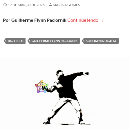
17 DE MARÇO DE 2026
MARINA GOMES
Software livre 
Por Guilherme Flynn Paciornik
Continue lendo
→
BIG TECHS
GUILHERME FLYNN PACIORNIK
SOBERANIA DIGITAL