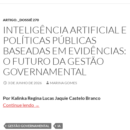
ARTIGO
,
_DOSSIÊ 270
INTELIGÊNCIA ARTIFICIAL E
POLÍTICAS PÚBLICAS
BASEADAS EM EVIDÊNCIAS:
O FUTURO DA GESTÃO
GOVERNAMENTAL
3 DE JUNHO DE 2026
MARINA GOMES
Por Kalinka Regina Lucas Jaquie Castelo Branco
Inteligência Artificial e políticas públicas bas
Continue lendo
→
GESTÃO GOVERNAMENTAL
IA