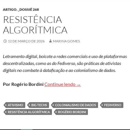
ARTIGO
,
_DOSSIÊ 268
RESISTÊNCIA
ALGORÍTMICA
12 DE MARÇO DE 2026
MARINA GOMES
Letramento digital, boicote a redes comerciais e uso de plataformas
descentralizadas, como as do Fediverso, são práticas de ativistas
digitais no combate à dataficação e ao colonialismo de dados.
Resistência algorítmica
Por Rogério Bordini
Continue lendo
→
ATIVISMO
BIG TECHS
COLONIALISMO DE DADOS
FEDIVERSO
RESISTÊNCIA ALGORÍTMICA
ROGÉRIO BORDINI