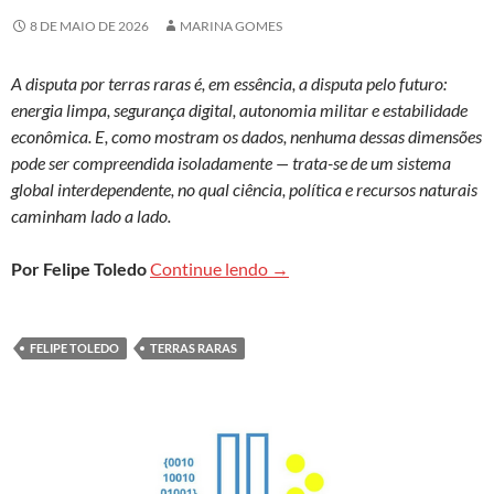
8 DE MAIO DE 2026
MARINA GOMES
A disputa por terras raras é, em essência, a disputa pelo futuro:
energia limpa, segurança digital, autonomia militar e estabilidade
econômica. E, como mostram os dados, nenhuma dessas dimensões
pode ser compreendida isoladamente — trata-se de um sistema
global interdependente, no qual ciência, política e recursos naturais
caminham lado a lado.
Mais do que elementos químico
Por Felipe Toledo
Continue lendo
→
FELIPE TOLEDO
TERRAS RARAS