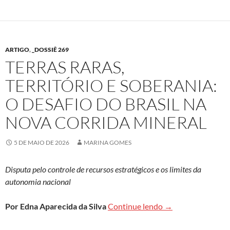
ARTIGO
,
_DOSSIÊ 269
TERRAS RARAS,
TERRITÓRIO E SOBERANIA:
O DESAFIO DO BRASIL NA
NOVA CORRIDA MINERAL
5 DE MAIO DE 2026
MARINA GOMES
Disputa pelo controle de recursos estratégicos e os limites da
autonomia nacional
Terras raras, terri
Por Edna Aparecida da Silva
Continue lendo
→