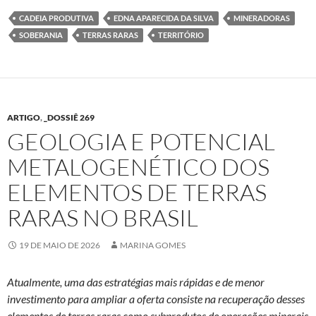
CADEIA PRODUTIVA
EDNA APARECIDA DA SILVA
MINERADORAS
SOBERANIA
TERRAS RARAS
TERRITÓRIO
ARTIGO
,
_DOSSIÊ 269
GEOLOGIA E POTENCIAL
METALOGENÉTICO DOS
ELEMENTOS DE TERRAS
RARAS NO BRASIL
19 DE MAIO DE 2026
MARINA GOMES
Atualmente, uma das estratégias mais rápidas e de menor
investimento para ampliar a oferta consiste na recuperação desses
elementos de terras raras como subprodutos de operações minerais