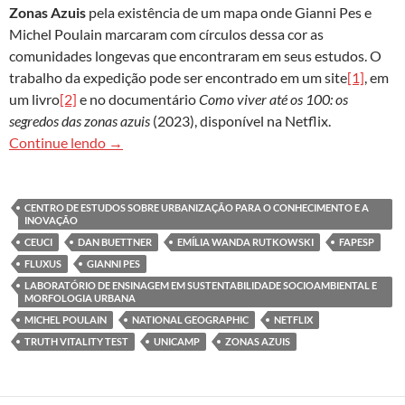
Zonas Azuis
pela existência de um mapa onde Gianni Pes e
Michel Poulain marcaram com círculos dessa cor as
comunidades longevas que encontraram em seus estudos. O
trabalho da expedição pode ser encontrado em um site
[1]
, em
um livro
[2]
e no documentário
Como viver até os 100: os
segredos das zonas azuis
(2023), disponível na Netflix.
‘Desenvolvimento urbano azul’ baseado no con
Continue lendo
→
CENTRO DE ESTUDOS SOBRE URBANIZAÇÃO PARA O CONHECIMENTO E A
INOVAÇÃO
CEUCI
DAN BUETTNER
EMÍLIA WANDA RUTKOWSKI
FAPESP
FLUXUS
GIANNI PES
LABORATÓRIO DE ENSINAGEM EM SUSTENTABILIDADE SOCIOAMBIENTAL E
MORFOLOGIA URBANA
MICHEL POULAIN
NATIONAL GEOGRAPHIC
NETFLIX
TRUTH VITALITY TEST
UNICAMP
ZONAS AZUIS