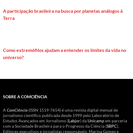
A participação brasileira na busca por planetas análogos à
Terra
Como extremófilos ajudam a entender os limites da vida no
universo?
SOBRE A COMCIÊNCIA
A
ComCiência
(ISSN 1519-7654) é uma revista digital mensal de
jornalismo científico publicada desde 1999 pelo Laboratório de
Estudos Avançados em Jornalismo (
Labjor
) da
Unicamp
em parceria
com a Sociedade Brasileira para o Progresso da Ciência (
SBPC
).
Editores executivos e jornalistas responsáveis: Marina Gomes e