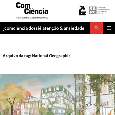
Pesquisar
_comciência dossiê atenção & ansiedade
PULAR
MENU
PARA
PRINCI
O
CONTEÚDO
Arquivo da tag: National Geographic