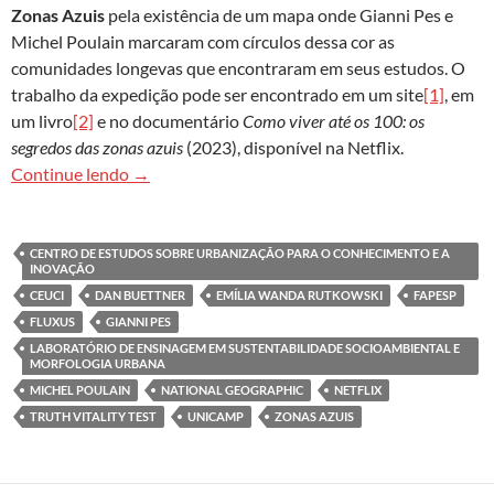
Zonas Azuis
pela existência de um mapa onde Gianni Pes e
Michel Poulain marcaram com círculos dessa cor as
comunidades longevas que encontraram em seus estudos. O
trabalho da expedição pode ser encontrado em um site
[1]
, em
um livro
[2]
e no documentário
Como viver até os 100: os
segredos das zonas azuis
(2023), disponível na Netflix.
‘Desenvolvimento urbano azul’ baseado no con
Continue lendo
→
CENTRO DE ESTUDOS SOBRE URBANIZAÇÃO PARA O CONHECIMENTO E A
INOVAÇÃO
CEUCI
DAN BUETTNER
EMÍLIA WANDA RUTKOWSKI
FAPESP
FLUXUS
GIANNI PES
LABORATÓRIO DE ENSINAGEM EM SUSTENTABILIDADE SOCIOAMBIENTAL E
MORFOLOGIA URBANA
MICHEL POULAIN
NATIONAL GEOGRAPHIC
NETFLIX
TRUTH VITALITY TEST
UNICAMP
ZONAS AZUIS