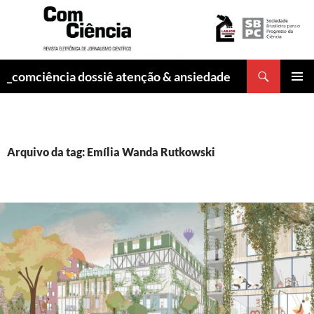
Pesquisar
_comciência dossiê atenção & ansiedade
PULAR
MENU
PARA
PRINCI
O
CONTEÚDO
Arquivo da tag: Emília Wanda Rutkowski