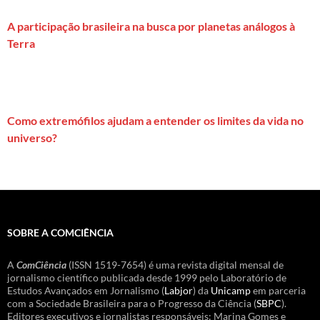
A participação brasileira na busca por planetas análogos à
Terra
Como extremófilos ajudam a entender os limites da vida no
universo?
SOBRE A COMCIÊNCIA
A
ComCiência
(ISSN 1519-7654) é uma revista digital mensal de
jornalismo científico publicada desde 1999 pelo Laboratório de
Estudos Avançados em Jornalismo (
Labjor
) da
Unicamp
em parceria
com a Sociedade Brasileira para o Progresso da Ciência (
SBPC
).
Editores executivos e jornalistas responsáveis: Marina Gomes e