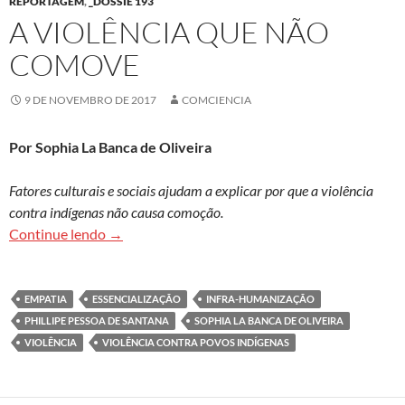
REPORTAGEM
,
_DOSSIÊ 193
A VIOLÊNCIA QUE NÃO
COMOVE
9 DE NOVEMBRO DE 2017
COMCIENCIA
Por Sophia La Banca de Oliveira
Fatores culturais e sociais ajudam a explicar por que a violência
contra indígenas não causa comoção.
A violência que não comove
Continue lendo
→
EMPATIA
ESSENCIALIZAÇÃO
INFRA-HUMANIZAÇÃO
PHILLIPE PESSOA DE SANTANA
SOPHIA LA BANCA DE OLIVEIRA
VIOLÊNCIA
VIOLÊNCIA CONTRA POVOS INDÍGENAS