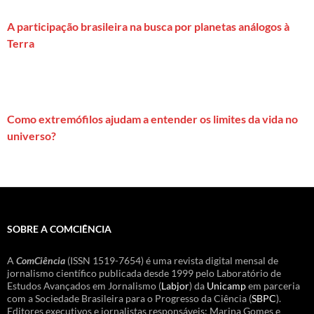
A participação brasileira na busca por planetas análogos à
Terra
Como extremófilos ajudam a entender os limites da vida no
universo?
SOBRE A COMCIÊNCIA
A
ComCiência
(ISSN 1519-7654) é uma revista digital mensal de
jornalismo científico publicada desde 1999 pelo Laboratório de
Estudos Avançados em Jornalismo (
Labjor
) da
Unicamp
em parceria
com a Sociedade Brasileira para o Progresso da Ciência (
SBPC
).
Editores executivos e jornalistas responsáveis: Marina Gomes e