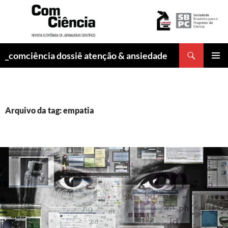
Pesquisar
_comciência dossiê atenção & ansiedade
PULAR
MENU
PARA
PRINCI
O
CONTEÚDO
Arquivo da tag: empatia