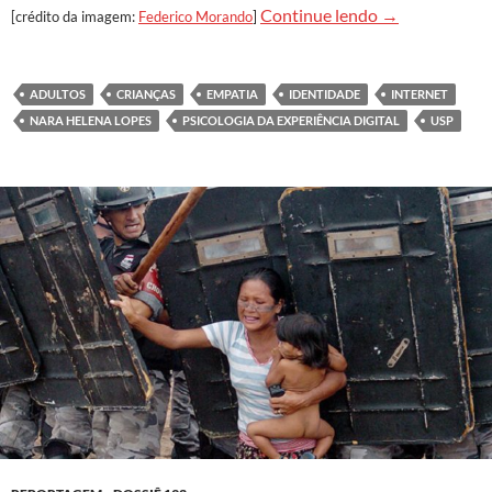
Saúde mental na
Continue lendo
→
[crédito da imagem:
Federico Morando
]
ADULTOS
CRIANÇAS
EMPATIA
IDENTIDADE
INTERNET
NARA HELENA LOPES
PSICOLOGIA DA EXPERIÊNCIA DIGITAL
USP