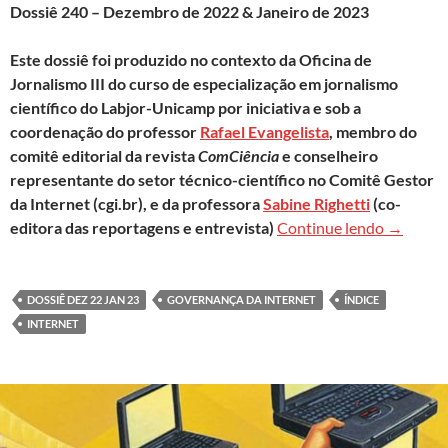
Dossiê 240 – Dezembro de 2022 & Janeiro de 2023
Este dossiê foi produzido no contexto da Oficina de
Jornalismo III do curso de especialização em jornalismo
científico do Labjor-Unicamp por iniciativa e sob a
coordenação do professor
Rafael Evangelista
, membro do
comitê editorial da revista
ComCiência
e conselheiro
representante do setor técnico-científico no Comitê Gestor
da Internet (cgi.br), e da professora
Sabine Righetti
(co-
Clique a
editora das reportagens e entrevista)
Continue lendo
→
DOSSIÊ DEZ 22 JAN 23
GOVERNANÇA DA INTERNET
ÍNDICE
INTERNET