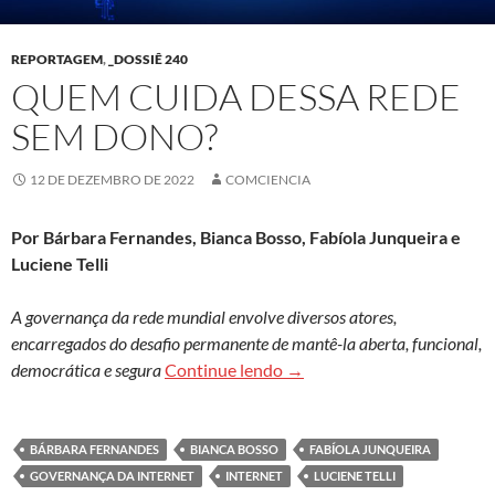
REPORTAGEM
,
_DOSSIÊ 240
QUEM CUIDA DESSA REDE
SEM DONO?
12 DE DEZEMBRO DE 2022
COMCIENCIA
Por Bárbara Fernandes, Bianca Bosso, Fabíola Junqueira e
Luciene Telli
A governança da rede mundial envolve diversos atores,
encarregados do desafio permanente de mantê-la aberta, funcional,
Quem cuida dessa rede sem
democrática e segura
Continue lendo
→
BÁRBARA FERNANDES
BIANCA BOSSO
FABÍOLA JUNQUEIRA
GOVERNANÇA DA INTERNET
INTERNET
LUCIENE TELLI