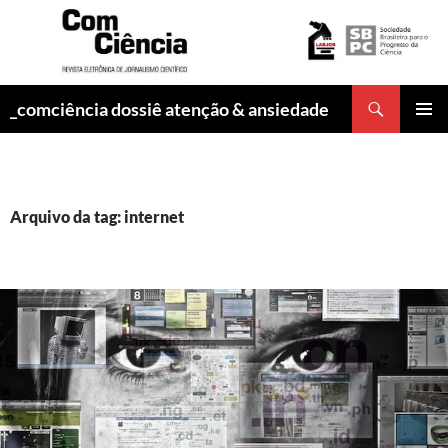
Pesquisar
_comciência dossiê atenção & ansiedade
PULAR
MENU
PARA
PRINCI
O
CONTEÚDO
Arquivo da tag: internet