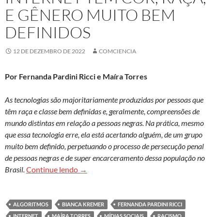
E GÊNERO MUITO BEM
DEFINIDOS
12 DE DEZEMBRO DE 2022
COMCIENCIA
Por Fernanda Pardini Ricci e Maíra Torres
As tecnologias são majoritariamente produzidas por pessoas que
têm raça e classe bem definidas e, geralmente, compreensões de
mundo distintas em relação a pessoas negras. Na prática, mesmo
que essa tecnologia erre, ela está acertando alguém, de um grupo
muito bem definido, perpetuando o processo de persecução penal
de pessoas negras e de super encarceramento dessa população no
Bianca Kremer: O que é rentável e comerci
Brasil.
Continue lendo
→
ALGORITMOS
BIANCA KREMER
FERNANDA PARDINI RICCI
INTERNET
MAÍRA TORRES
MÍDIAS SOCIAIS
RACISMO