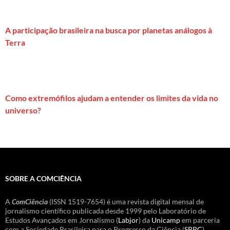
A participação brasileira na busca por planetas análogos à
Terra
Como extremófilos ajudam a entender os limites da vida no
universo?
SOBRE A COMCIÊNCIA
A
ComCiência
(ISSN 1519-7654) é uma revista digital mensal de
jornalismo científico publicada desde 1999 pelo Laboratório de
Estudos Avançados em Jornalismo (
Labjor
) da
Unicamp
em parceria
com a Sociedade Brasileira para o Progresso da Ciência (
SBPC
).