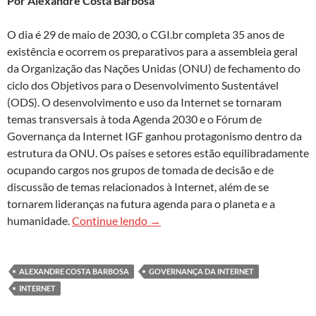
Por Alexandre Costa Barbosa
O dia é 29 de maio de 2030, o CGI.br completa 35 anos de
existência e ocorrem os preparativos para a assembleia geral
da Organização das Nações Unidas (ONU) de fechamento do
ciclo dos Objetivos para o Desenvolvimento Sustentável
(ODS). O desenvolvimento e uso da Internet se tornaram
temas transversais à toda Agenda 2030 e o Fórum de
Governança da Internet IGF ganhou protagonismo dentro da
estrutura da ONU. Os países e setores estão equilibradamente
ocupando cargos nos grupos de tomada de decisão e de
discussão de temas relacionados à Internet, além de se
tornarem lideranças na futura agenda para o planeta e a
A soberania digital sustentável co
humanidade.
Continue lendo
→
ALEXANDRE COSTA BARBOSA
GOVERNANÇA DA INTERNET
INTERNET