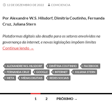
12 DE DEZEMBRO DE 2022
COMCIENCIA
Por Alexandre W.S. Hilsdorf, Dimitria Coutinho, Fernanda
Cruz, Juliana Stern
Plataformas digitais são desafio para os setores envolvidos na
governança da internet, e novas legislações impõem limites
Quem manda nas gigantes de tecnologia?
Continue lendo
→
ALEXANDRE W.S. HILSDORF
DIMÍTRIA COUTINHO
FACEBOOK
FERNANDA CRUZ
GOOGLE
INTERNET
JULIANA STERN
META
MÍDIAS DIGITAIS
REDES SOCIAIS
Navegação
1
2
PRÓXIMO →
por