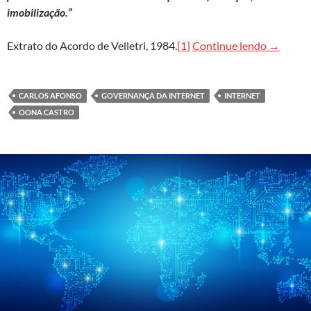
imobilização.”
Eco-92, 
Extrato do Acordo de Velletri, 1984.
[1]
Continue lendo
→
CARLOS AFONSO
GOVERNANÇA DA INTERNET
INTERNET
OONA CASTRO