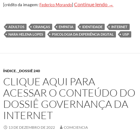
Saúde mental na
Continue lendo
→
[crédito da imagem:
Federico Morando
]
ADULTOS
CRIANÇAS
EMPATIA
IDENTIDADE
INTERNET
NARA HELENA LOPES
PSICOLOGIA DA EXPERIÊNCIA DIGITAL
USP
ÍNDICE
,
_DOSSIÊ 240
CLIQUE AQUI PARA
ACESSAR O CONTEÚDO DO
DOSSIÊ GOVERNANÇA DA
INTERNET
13 DE DEZEMBRO DE 2022
COMCIENCIA