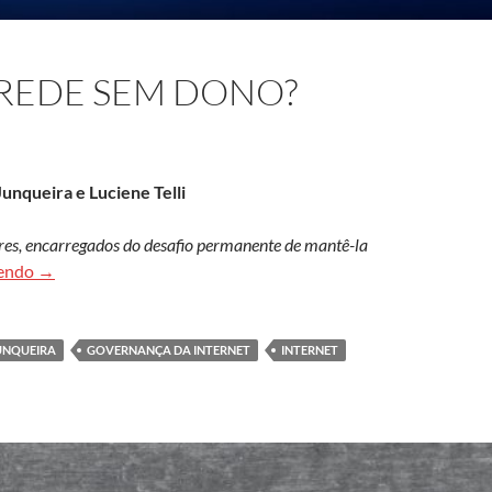
 REDE SEM DONO?
unqueira e Luciene Telli
res, encarregados do desafio permanente de mantê-la
Quem cuida dessa rede sem dono?
lendo
→
UNQUEIRA
GOVERNANÇA DA INTERNET
INTERNET