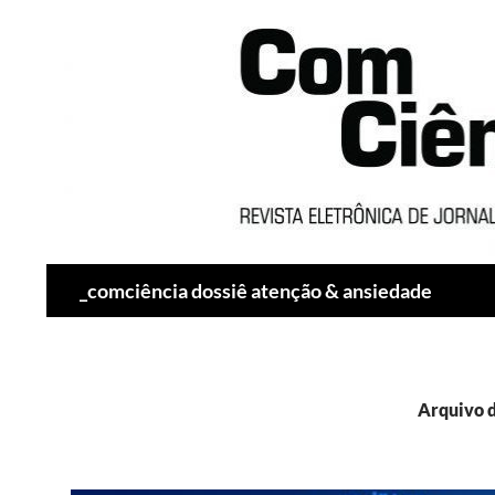
Pesquisar
_comciência dossiê atenção & ansiedade
Arquivo d