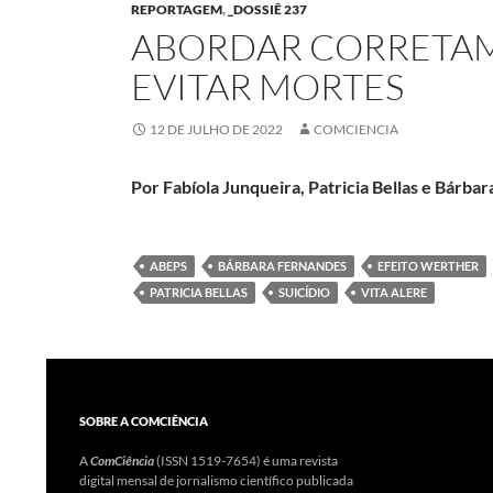
REPORTAGEM
,
_DOSSIÊ 237
ABORDAR CORRETAM
EVITAR MORTES
12 DE JULHO DE 2022
COMCIENCIA
Por Fabíola Junqueira, Patricia Bellas e Bárba
ABEPS
BÁRBARA FERNANDES
EFEITO WERTHER
PATRICIA BELLAS
SUICÍDIO
VITA ALERE
SOBRE A COMCIÊNCIA
A
ComCiência
(ISSN 1519-7654) é uma revista
digital mensal de jornalismo científico publicada