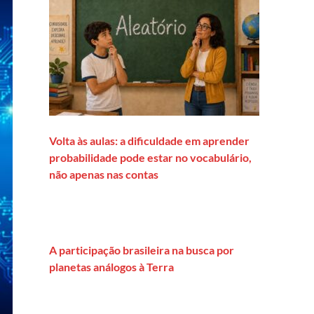
Volta às aulas: a dificuldade em aprender
probabilidade pode estar no vocabulário,
não apenas nas contas
A participação brasileira na busca por
planetas análogos à Terra