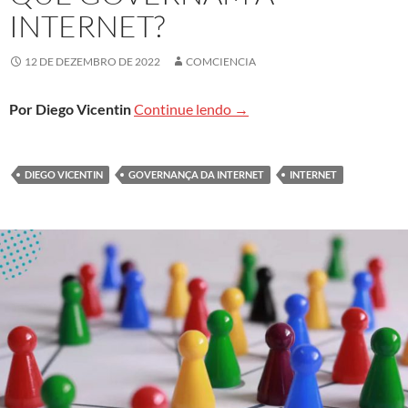
INTERNET?
12 DE DEZEMBRO DE 2022
COMCIENCIA
Quem define os padrões que
Por Diego Vicentin
Continue lendo
→
DIEGO VICENTIN
GOVERNANÇA DA INTERNET
INTERNET