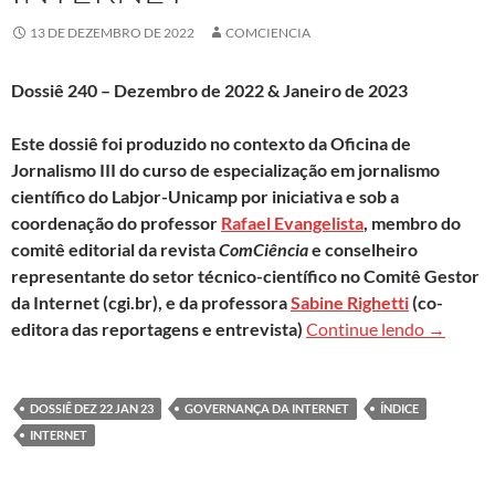
13 DE DEZEMBRO DE 2022
COMCIENCIA
Dossiê 240 – Dezembro de 2022 & Janeiro de 2023
Este dossiê foi produzido no contexto da Oficina de
Jornalismo III do curso de especialização em jornalismo
científico do Labjor-Unicamp por iniciativa e sob a
coordenação do professor
Rafael Evangelista
, membro do
comitê editorial da revista
ComCiência
e conselheiro
representante do setor técnico-científico no Comitê Gestor
da Internet (cgi.br), e da professora
Sabine Righetti
(co-
Clique a
editora das reportagens e entrevista)
Continue lendo
→
DOSSIÊ DEZ 22 JAN 23
GOVERNANÇA DA INTERNET
ÍNDICE
INTERNET