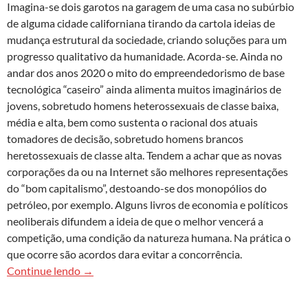
Imagina-se dois garotos na garagem de uma casa no subúrbio
de alguma cidade californiana tirando da cartola ideias de
mudança estrutural da sociedade, criando soluções para um
progresso qualitativo da humanidade. Acorda-se. Ainda no
andar dos anos 2020 o mito do empreendedorismo de base
tecnoló­gica “caseiro” ainda alimenta muitos imaginários de
jovens, sobretudo homens heterossexuais de classe baixa,
média e alta, bem como sustenta o racional dos atuais
tomadores de decisão, sobretudo homens brancos
heretossexuais de classe alta. Tendem a achar que as novas
corporações da ou na Internet são melhores representações
do “bom capitalismo”, destoando-se dos monopólios do
petróleo, por exemplo. Alguns livros de economia e políticos
neoliberais difundem a ideia de que o melhor vencerá a
competição, uma condição da natureza humana. Na prática o
que ocorre são acordos dara evitar a concorrência.
Bit Tyrants: A economia política do Vale do Silíci
Continue lendo
→