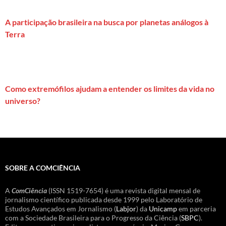
A participação brasileira na busca por planetas análogos à
Terra
Como extremófilos ajudam a entender os limites da vida no
universo?
SOBRE A COMCIÊNCIA
A
ComCiência
(ISSN 1519-7654) é uma revista digital mensal de
jornalismo científico publicada desde 1999 pelo Laboratório de
Estudos Avançados em Jornalismo (
Labjor
) da
Unicamp
em parceria
com a Sociedade Brasileira para o Progresso da Ciência (
SBPC
).