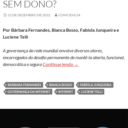
SEM DONO?
12 DE DEZEMBRO DE 2022
COMCIENCIA
Por Bárbara Fernandes, Bianca Bosso, Fabíola Junqueira e
Luciene Telli
A governança da rede mundial envolve diversos atores,
encarregados do desafio permanente de mantê-la aberta, funcional,
Quem cuida dessa rede sem
democrática e segura
Continue lendo
→
BÁRBARA FERNANDES
BIANCA BOSSO
FABÍOLA JUNQUEIRA
GOVERNANÇA DA INTERNET
INTERNET
LUCIENE TELLI