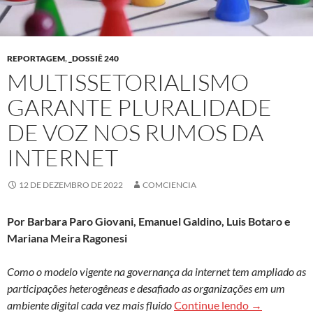
REPORTAGEM
,
_DOSSIÊ 240
MULTISSETORIALISMO
GARANTE PLURALIDADE
DE VOZ NOS RUMOS DA
INTERNET
12 DE DEZEMBRO DE 2022
COMCIENCIA
Por Barbara Paro Giovani, Emanuel Galdino, Luis Botaro e
Mariana Meira Ragonesi
Como o modelo vigente na governança da internet tem ampliado as
participações heterogêneas e desafiado as organizações em um
Multissetori
ambiente digital cada vez mais fluido
Continue lendo
→