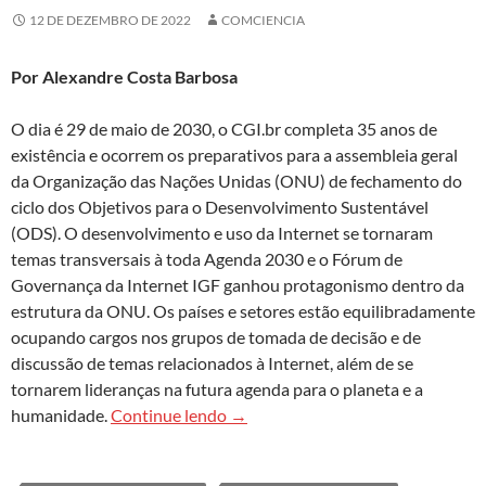
12 DE DEZEMBRO DE 2022
COMCIENCIA
Por Alexandre Costa Barbosa
O dia é 29 de maio de 2030, o CGI.br completa 35 anos de
existência e ocorrem os preparativos para a assembleia geral
da Organização das Nações Unidas (ONU) de fechamento do
ciclo dos Objetivos para o Desenvolvimento Sustentável
(ODS). O desenvolvimento e uso da Internet se tornaram
temas transversais à toda Agenda 2030 e o Fórum de
Governança da Internet IGF ganhou protagonismo dentro da
estrutura da ONU. Os países e setores estão equilibradamente
ocupando cargos nos grupos de tomada de decisão e de
discussão de temas relacionados à Internet, além de se
tornarem lideranças na futura agenda para o planeta e a
A soberania digital sustentável co
humanidade.
Continue lendo
→