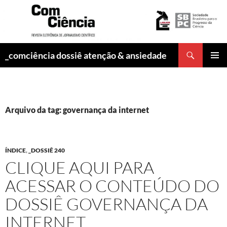
Pesquisar
_comciência dossiê atenção & ansiedade
PULAR
MENU
PARA
PRINCI
O
CONTEÚDO
Arquivo da tag: governança da internet
ÍNDICE
,
_DOSSIÊ 240
CLIQUE AQUI PARA
ACESSAR O CONTEÚDO DO
DOSSIÊ GOVERNANÇA DA
INTERNET