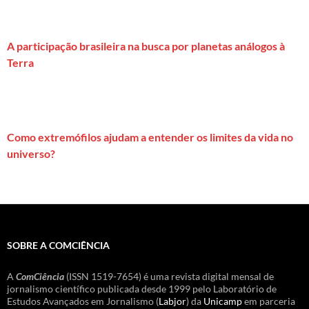
A participação brasileira na busca por planetas análogos à
Terra
Como extremófilos ajudam a entender os limites da vida no
universo?
SOBRE A COMCIÊNCIA
A
ComCiência
(ISSN 1519-7654) é uma revista digital mensal de
jornalismo científico publicada desde 1999 pelo Laboratório de
Estudos Avançados em Jornalismo (
Labjor
) da
Unicamp
em parceria