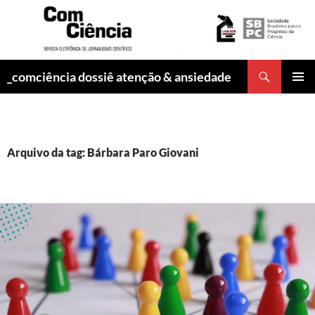
Pesquisar
_comciência dossiê atenção & ansiedade
PULAR
MENU
PARA
PRINCI
O
CONTEÚDO
Arquivo da tag: Bárbara Paro Giovani