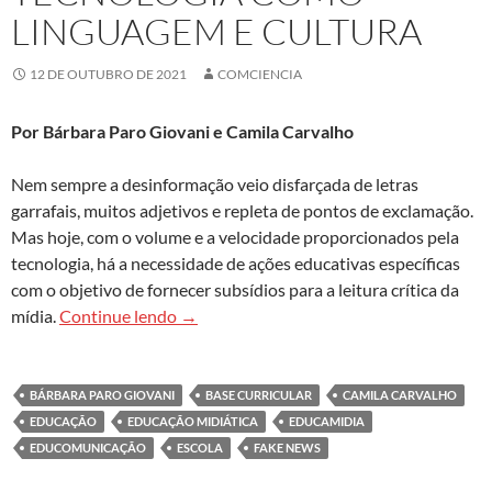
LINGUAGEM E CULTURA
12 DE OUTUBRO DE 2021
COMCIENCIA
Por Bárbara Paro Giovani e Camila Carvalho
Nem sempre a desinformação veio disfarçada de letras
garrafais, muitos adjetivos e repleta de pontos de exclamação.
Mas hoje, com o volume e a velocidade proporcionados pela
tecnologia, há a necessidade de ações educativas específicas
com o objetivo de fornecer subsídios para a leitura crítica da
Educação midiática é essencial para a lei
mídia.
Continue lendo
→
BÁRBARA PARO GIOVANI
BASE CURRICULAR
CAMILA CARVALHO
EDUCAÇÃO
EDUCAÇÃO MIDIÁTICA
EDUCAMIDIA
EDUCOMUNICAÇÃO
ESCOLA
FAKE NEWS