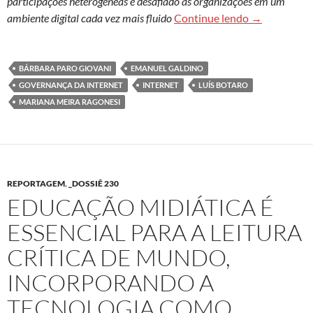
participações heterogêneas e desafiado as organizações em um
Multissetori
ambiente digital cada vez mais fluido
Continue lendo
→
BÁRBARA PARO GIOVANI
EMANUEL GALDINO
GOVERNANÇA DA INTERNET
INTERNET
LUÍS BOTARO
MARIANA MEIRA RAGONESI
REPORTAGEM
,
_DOSSIÊ 230
EDUCAÇÃO MIDIÁTICA É
ESSENCIAL PARA A LEITURA
CRÍTICA DE MUNDO,
INCORPORANDO A
TECNOLOGIA COMO