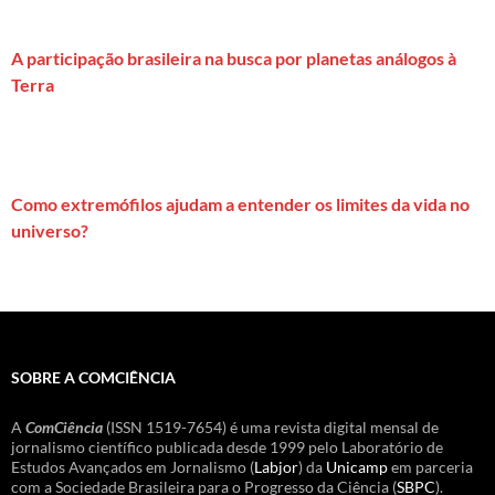
A participação brasileira na busca por planetas análogos à
Terra
Como extremófilos ajudam a entender os limites da vida no
universo?
SOBRE A COMCIÊNCIA
A
ComCiência
(ISSN 1519-7654) é uma revista digital mensal de
jornalismo científico publicada desde 1999 pelo Laboratório de
Estudos Avançados em Jornalismo (
Labjor
) da
Unicamp
em parceria
com a Sociedade Brasileira para o Progresso da Ciência (
SBPC
).