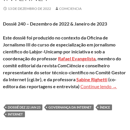
13 DE DEZEMBRO DE 2022
COMCIENCIA
Dossiê 240 – Dezembro de 2022 & Janeiro de 2023
Este dossiê foi produzido no contexto da Oficina de
Jornalismo III do curso de especialização em jornalismo
científico do Labjor-Unicamp por iniciativa e sob a
coordenação do professor
Rafael Evangelista
, membro do
comitê editorial da revista
ComCiência
e conselheiro
representante do setor técnico-científico no Comitê Gestor
da Internet (cgi.br), e da professora
Sabine Righetti
(co-
Clique a
editora das reportagens e entrevista)
Continue lendo
→
DOSSIÊ DEZ 22 JAN 23
GOVERNANÇA DA INTERNET
ÍNDICE
INTERNET