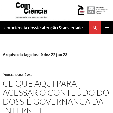
Pesquisar
_comciência dossiê atenção & ansiedade
PULAR
MENU
PARA
PRINCI
O
CONTEÚDO
Arquivo da tag: dossiê dez 22 jan 23
ÍNDICE
,
_DOSSIÊ 240
CLIQUE AQUI PARA
ACESSAR O CONTEÚDO DO
DOSSIÊ GOVERNANÇA DA
INTERNET