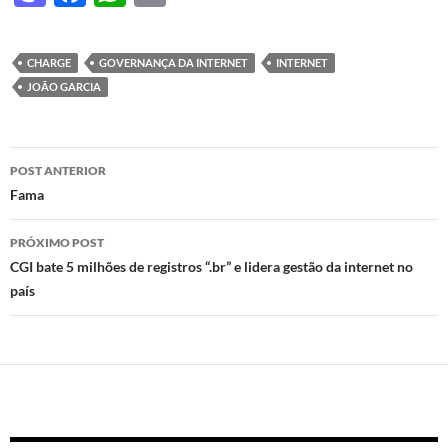
as
ac
h
ri
to
e
at
nt
CHARGE
GOVERNANÇA DA INTERNET
INTERNET
d
b
s
JOÃO GARCIA
o
o
A
n
o
p
Navegação
POST ANTERIOR
k
p
de
Fama
posts
PRÓXIMO POST
CGI bate 5 milhões de registros “.br” e lidera gestão da internet no
país