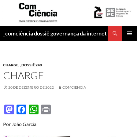
Pesquisar
_comciência dossiê governança da internet
PULAR
MENU
PARA
PRINCI
O
CONTEÚDO
CHARGE
,
_DOSSIÊ 240
CHARGE
20 DE DEZEMBRO DE 2022
COMCIENCIA
M
F
W
P
as
ac
h
ri
Por João Garcia
to
e
at
nt