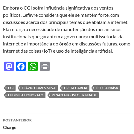
Embora o CGI sofra influência significativa dos ventos
políticos, Lefèvre considera que ele se mantém forte, com
discussões acerca dos principais temas que abalam a internet.
Ela reforça a necessidade de manutenção dos mecanismos
institucionais que garantem a governança multissetorial da
internet e a importância do órgão em discussões futuras, como
internet das coisas (IoT) e uso de inteligência artificial.
M
F
W
P
as
ac
h
ri
to
e
at
nt
CGI
FLÁVIO GOMES-SILVA
GRETA GARCIA
LETÍCIA NAÍSA
d
b
s
LUDIMILA HONORATO
RENAN AUGUSTO TRINDADE
o
o
A
n
o
p
Navegação
POST ANTERIOR
k
p
de
Charge