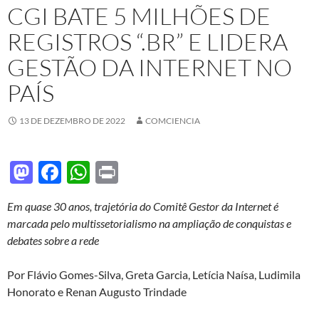
CGI BATE 5 MILHÕES DE
REGISTROS “.BR” E LIDERA
GESTÃO DA INTERNET NO
PAÍS
13 DE DEZEMBRO DE 2022
COMCIENCIA
M
F
W
P
as
ac
h
ri
Em quase 30 anos, trajetória do Comitê Gestor da Internet é
to
e
at
nt
marcada pelo multissetorialismo na ampliação de conquistas e
d
b
s
debates sobre a rede
o
o
A
Por Flávio Gomes-Silva, Greta Garcia, Letícia Naísa, Ludimila
n
o
p
Honorato e Renan Augusto Trindade
k
p