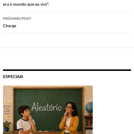
k
p
era o mundo que eu vivi”.
posts
PRÓXIMO POST
Charge
ESPECIAIS