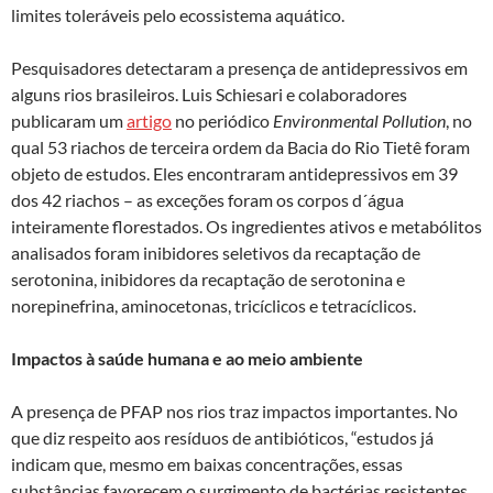
limites toleráveis pelo ecossistema aquático.
Pesquisadores detectaram a presença de antidepressivos em
alguns rios brasileiros. Luis Schiesari e colaboradores
publicaram um
artigo
no periódico
Environmental Pollution
, no
qual 53 riachos de terceira ordem da Bacia do Rio Tietê foram
objeto de estudos. Eles encontraram antidepressivos em 39
dos 42 riachos – as exceções foram os corpos d´água
inteiramente florestados. Os ingredientes ativos e metabólitos
analisados foram inibidores seletivos da recaptação de
serotonina, inibidores da recaptação de serotonina e
norepinefrina, aminocetonas, tricíclicos e tetracíclicos.
Impactos à saúde humana e ao meio ambiente
A presença de PFAP nos rios traz impactos importantes. No
que diz respeito aos resíduos de antibióticos, “estudos já
indicam que, mesmo em baixas concentrações, essas
substâncias favorecem o surgimento de bactérias resistentes.