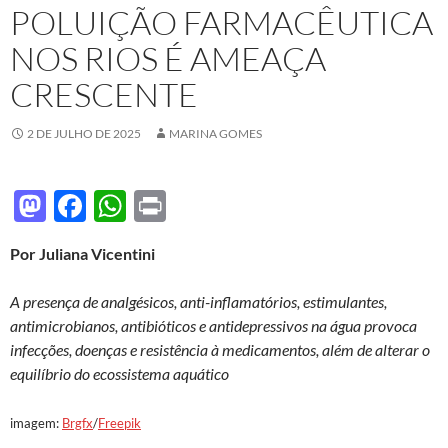
POLUIÇÃO FARMACÊUTICA
NOS RIOS É AMEAÇA
CRESCENTE
2 DE JULHO DE 2025
MARINA GOMES
M
F
W
P
as
ac
h
ri
Por Juliana Vicentini
to
e
at
nt
d
b
s
A presença de analgésicos, anti-inflamatórios, estimulantes,
o
o
A
antimicrobianos, antibióticos e antidepressivos na água provoca
infecções, doenças e resistência à medicamentos, além de alterar o
n
o
p
equilíbrio do ecossistema aquático
k
p
imagem:
Brgfx
/
Freepik