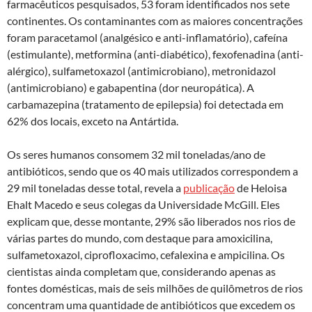
farmacêuticos pesquisados, 53 foram identificados nos sete
continentes. Os contaminantes com as maiores concentrações
foram paracetamol (analgésico e anti-inflamatório), cafeína
(estimulante), metformina (anti-diabético), fexofenadina (anti-
alérgico), sulfametoxazol (antimicrobiano), metronidazol
(antimicrobiano) e gabapentina (dor neuropática). A
carbamazepina (tratamento de epilepsia) foi detectada em
62% dos locais, exceto na Antártida.
Os seres humanos consomem 32 mil toneladas/ano de
antibióticos, sendo que os 40 mais utilizados correspondem a
29 mil toneladas desse total, revela a
publicação
de Heloisa
Ehalt Macedo e seus colegas da Universidade McGill. Eles
explicam que, desse montante, 29% são liberados nos rios de
várias partes do mundo, com destaque para amoxicilina,
sulfametoxazol, ciprofloxacimo, cefalexina e ampicilina. Os
cientistas ainda completam que, considerando apenas as
fontes domésticas, mais de seis milhões de quilômetros de rios
concentram uma quantidade de antibióticos que excedem os