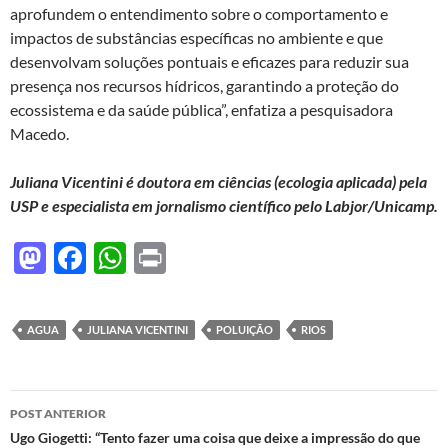
aprofundem o entendimento sobre o comportamento e
impactos de substâncias específicas no ambiente e que
desenvolvam soluções pontuais e eficazes para reduzir sua
presença nos recursos hídricos, garantindo a proteção do
ecossistema e da saúde pública”, enfatiza a pesquisadora
Macedo.
Juliana Vicentini é doutora em ciências (ecologia aplicada) pela
USP e especialista em jornalismo científico pelo Labjor/Unicamp.
M
F
W
P
as
ac
h
ri
to
e
at
nt
AGUA
JULIANA VICENTINI
POLUIÇÃO
RIOS
d
b
s
o
o
A
Navegação
n
o
p
POST ANTERIOR
de
Ugo Giogetti: “Tento fazer uma coisa que deixe a impressão do que