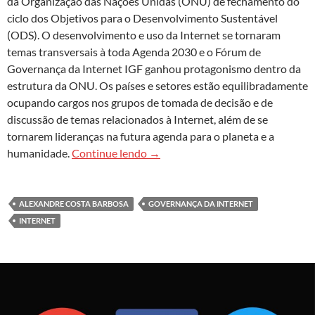
da Organização das Nações Unidas (ONU) de fechamento do
ciclo dos Objetivos para o Desenvolvimento Sustentável
(ODS). O desenvolvimento e uso da Internet se tornaram
temas transversais à toda Agenda 2030 e o Fórum de
Governança da Internet IGF ganhou protagonismo dentro da
estrutura da ONU. Os países e setores estão equilibradamente
ocupando cargos nos grupos de tomada de decisão e de
discussão de temas relacionados à Internet, além de se
tornarem lideranças na futura agenda para o planeta e a
A soberania digital sustentável co
humanidade.
Continue lendo
→
ALEXANDRE COSTA BARBOSA
GOVERNANÇA DA INTERNET
INTERNET