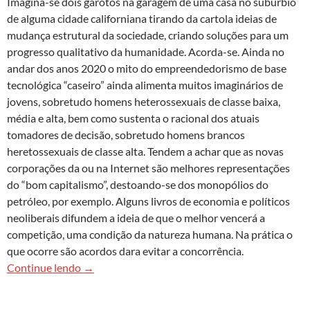
Imagina-se dois garotos na garagem de uma casa no subúrbio
de alguma cidade californiana tirando da cartola ideias de
mudança estrutural da sociedade, criando soluções para um
progresso qualitativo da humanidade. Acorda-se. Ainda no
andar dos anos 2020 o mito do empreendedorismo de base
tecnoló­gica “caseiro” ainda alimenta muitos imaginários de
jovens, sobretudo homens heterossexuais de classe baixa,
média e alta, bem como sustenta o racional dos atuais
tomadores de decisão, sobretudo homens brancos
heretossexuais de classe alta. Tendem a achar que as novas
corporações da ou na Internet são melhores representações
do “bom capitalismo”, destoando-se dos monopólios do
petróleo, por exemplo. Alguns livros de economia e políticos
neoliberais difundem a ideia de que o melhor vencerá a
competição, uma condição da natureza humana. Na prática o
que ocorre são acordos dara evitar a concorrência.
Bit Tyrants: A economia política do Vale do Silíci
Continue lendo
→