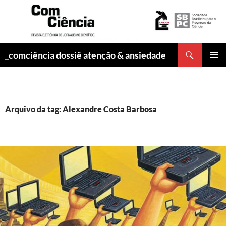
Pesquisar
_comciência dossiê atenção & ansiedade
PULAR
MENU
PARA
PRINCI
O
CONTEÚDO
Arquivo da tag: Alexandre Costa Barbosa