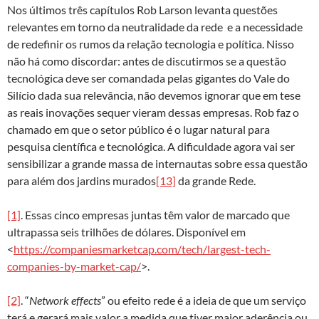
Nos últimos três capítulos Rob Larson levanta questões
relevantes em torno da neutralidade da rede e a necessidade
de redefinir os rumos da relação tecnologia e política. Nisso
não há como discordar: antes de discutirmos se a questão
tecnológica deve ser comandada pelas gigantes do Vale do
Silício dada sua relevância, não devemos ignorar que em tese
as reais inovações sequer vieram dessas empresas. Rob faz o
chamado em que o setor público é o lugar natural para
pesquisa científica e tecnológica. A dificuldade agora vai ser
sensibilizar a grande massa de internautas sobre essa questão
para além dos jardins murados
[13]
da grande Rede.
[1]
. Essas cinco empresas juntas têm valor de marcado que
ultrapassa seis trilhões de dólares. Disponível em
<
https://companiesmarketcap.com/tech/largest-tech-
companies-by-market-cap/
>.
[2]
. “
Network effects
” ou efeito rede é a ideia de que um serviço
terá e gerará mais valor a medida que tiver maior aderência ou