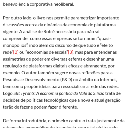
benevolência corporativa neoliberal.
Por outro lado, o livro nos permite parametrizar importante
discussões acerca da dinâmica da economia de plataforma
vigente. A análise de Rob é necessária para não só
compreender como essas empresas se tornaram “quasi-
monopólios”, indo além do discurso de que tudo é “efeito
rede”
[2]
ou “economias de escala”
[3]
, mas para entender as
assimetrias de poder em diversas esferas e desenhar uma
regulação de plataformas digitais eficaz e abrangente, por
exemplo. O autor também sugere novas reflexões para a
Pesquisa e Desenvolvimento (P&D) no âmbito da Internet,
bem como propõe ideias para ressocializar a rede das redes.
Logo,
Bit Tyrants: A economia política do Vale do Silício
trata de
decisões de políticas tecnológicas que a nova e atual geração
terão de fazer e podem fazer diferente.
De forma introdutória, o primeiro capítulo trata justamente da
origem dos monopólios de tecnologia, com o tal efeito rede.