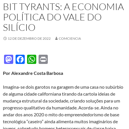
BIT TYRANTS: A ECONOMIA
POLÍTICA DO VALE DO
SILÍCIO
12 DE DEZEMBRO DE 2022
COMCIENCIA
M
F
W
P
as
ac
h
ri
Por Alexandre Costa Barbosa
to
e
at
nt
d
b
s
Imagina-se dois garotos na garagem de uma casa no subúrbio
o
o
A
de alguma cidade californiana tirando da cartola ideias de
mudança estrutural da sociedade, criando soluções para um
n
o
p
progresso qualitativo da humanidade. Acorda-se. Ainda no
k
p
andar dos anos 2020 o mito do empreendedorismo de base
tecnoló­gica “caseiro” ainda alimenta muitos imaginários de
jovens, sobretudo homens heterossexuais de classe baixa,