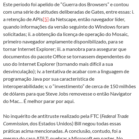
Este período foi apelido de “Guerra dos Browsers” e contou
com uma série de atitudes deliberadas de Gates, entre essas: i.
a retenção de APIs
[5]
da Netscape, então navegador líder,
quando informações da versão seguinte do Windows foram
solicitadas; ii. a obtenção da licença de operação do Mosaic,
primeiro navegador amplamente disponibilizado, para se
tornar Internet Explorer; iii. a manobra para assegurar que
documentos do pacote Office se tornassem dependentes do
uso do Internet Explorer (tornando mais difícil a sua
desvinculação); iv. a tentativa de acabar com a linguagem de
programação Java por sua característica de
interoperabilidade; v. o “investimento” de cerca de 150 milhões
de dólares para que Steve Jobs removesse o então Navigator
do Mac… É melhor parar por aqui.
No inquérito de antitruste realizado pela FTC (
Federal Trade
Commission
, dos Estados Unidos) Bill negou todas essas
práticas acima mencionadas. A conclusão, contudo, foi a
mesma do caso AT&T: quebrar a Microsoft em partes. No