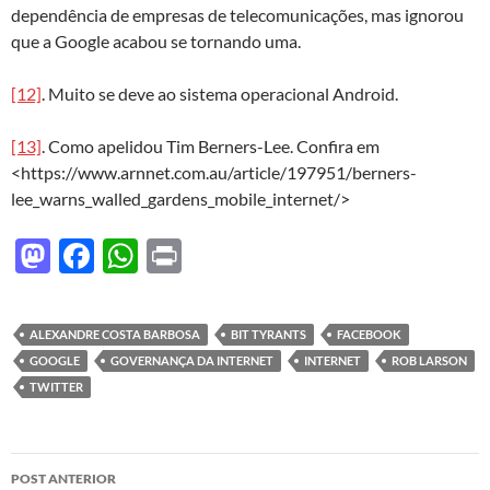
dependência de empresas de telecomunicações, mas ignorou
que a Google acabou se tornando uma.
[12]
. Muito se deve ao sistema operacional Android.
[13]
. Como apelidou Tim Berners-Lee. Confira em
<https://www.arnnet.com.au/article/197951/berners-
lee_warns_walled_gardens_mobile_internet/>
M
F
W
P
as
ac
h
ri
to
e
at
nt
ALEXANDRE COSTA BARBOSA
BIT TYRANTS
FACEBOOK
d
b
s
GOOGLE
GOVERNANÇA DA INTERNET
INTERNET
ROB LARSON
o
o
A
TWITTER
n
o
p
k
p
Navegação
POST ANTERIOR