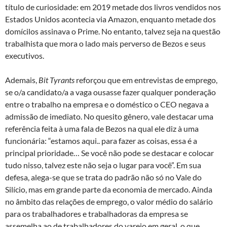
título de curiosidade: em 2019 metade dos livros vendidos nos
Estados Unidos acontecia via Amazon, enquanto metade dos
domícilos assinava o Prime. No entanto, talvez seja na questão
trabalhista que mora o lado mais perverso de Bezos e seus
executivos.
Ademais,
Bit Tyrants
reforçou que em entrevistas de emprego,
se o/a candidato/a a vaga ousasse fazer qualquer ponderação
entre o trabalho na empresa e o doméstico o CEO negava a
admissão de imediato. No quesito gênero, vale destacar uma
referência feita à uma fala de Bezos na qual ele diz à uma
funcionária: “estamos aqui.. para fazer as coisas, essa é a
principal prioridade… Se você não pode se destacar e colocar
tudo nisso, talvez este não seja o lugar para você”. Em sua
defesa, alega-se que se trata do padrão não só no Vale do
Silício, mas em grande parte da economia de mercado. Ainda
no âmbito das relações de emprego, o valor médio do salário
para os trabalhadores e trabalhadoras da empresa se
assemelha ao de trabalhadores do varejo em geral, o que