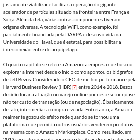
justamente viabilizar e facilitar a operação do gigante
acelerador de partículas situado na fronteira entre França e
Suiça. Além da tela, várias outras componentes tiveram
origens diversas. A tecnologia WiFi, como exemplo, foi
parcialmente financiada pela DARPA e desenvolvida na
Universidade do Havaí, que é estatal, para possibilitar a
interconexão entre do arquipélago.
O quarto capítulo se refere à Amazon: a empresa que buscou
explorar a Internet desde o início como apontou os biógrafos
de Jeff Bezos. Considerado o CEO de melhor performance pela
Harvard Business Review (HBR)
[7]
entre 2014 e 2018, Bezos
decidiu focar a atuação no varejo online por neste setor quase
não ter custo de transação (ou de negociação). É basicamente,
de fato, intermediar a compra e venda. Entretanto, a Amazon
realmente gozou do efeito rede quando se tornou uma
plataforma que permitia outros usuários venderem produtos
na mesma com o Amazon Marketplace. Como resultado, em
2012 cerca de quarenta por cento dos itens despachados pela