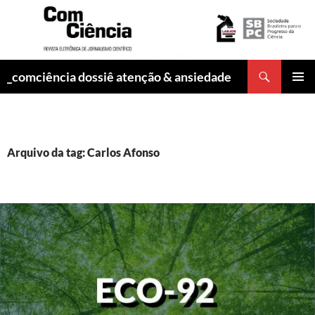
Pesquisar
_comciência dossiê atenção & ansiedade
PULAR
MENU
PARA
PRINCI
O
CONTEÚDO
Arquivo da tag: Carlos Afonso