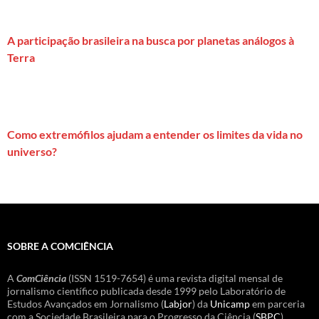
A participação brasileira na busca por planetas análogos à
Terra
Como extremófilos ajudam a entender os limites da vida no
universo?
SOBRE A COMCIÊNCIA
A
ComCiência
(ISSN 1519-7654) é uma revista digital mensal de
jornalismo científico publicada desde 1999 pelo Laboratório de
Estudos Avançados em Jornalismo (
Labjor
) da
Unicamp
em parceria
com a Sociedade Brasileira para o Progresso da Ciência (
SBPC
).