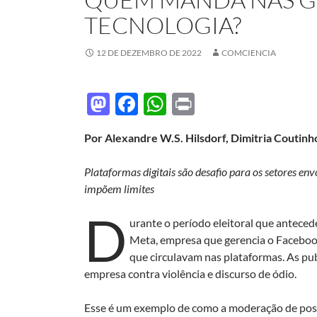
TECNOLOGIA?
12 DE DEZEMBRO DE 2022
COMCIENCIA
M
F
W
P
as
ac
h
ri
Por Alexandre W.S. Hilsdorf, Dimitria Coutinh
to
e
at
nt
d
b
s
Plataformas digitais são desafio para os setores env
o
o
A
impõem limites
n
o
p
D
urante o período eleitoral que antecede
k
p
Meta, empresa que gerencia o Faceboo
que circulavam nas plataformas. As pu
empresa contra violência e discurso de ódio.
Esse é um exemplo de como a moderação de pos