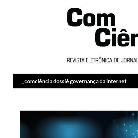
Pesquisar
_comciência dossiê governança da internet