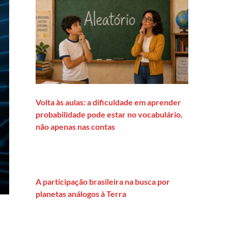
Volta às aulas: a dificuldade em aprender
probabilidade pode estar no vocabulário,
não apenas nas contas
A participação brasileira na busca por
planetas análogos à Terra