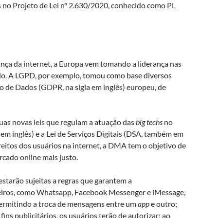
s no Projeto de Lei nº 2.630/2020, conhecido como PL
nança da internet, a Europa vem tomando a liderança nas
ndo. A LGPD, por exemplo, tomou como base diversos
 de Dados (GDPR, na sigla em inglês) europeu, de
uas novas leis que regulam a atuação das
big techs
no
 em inglês) e a Lei de Serviços Digitais (DSA, também em
reitos dos usuários na internet, a DMA tem o objetivo de
rcado online mais justo.
starão sujeitas a regras que garantem a
eiros, como Whatsapp, Facebook Messenger e iMessage,
permitindo a troca de mensagens entre um
app
e outro;
ns publicitários, os usuários terão de autorizar; ao