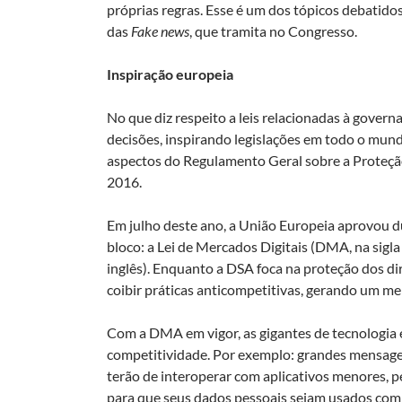
próprias regras. Esse é um dos tópicos debatido
das
Fake news
, que tramita no Congresso.
Inspiração europeia
No que diz respeito a leis relacionadas à gover
decisões, inspirando legislações em todo o mu
aspectos do Regulamento Geral sobre a Proteção
2016.
Em julho deste ano, a União Europeia aprovou d
bloco: a Lei de Mercados Digitais (DMA, na sigla
inglês). Enquanto a DSA foca na proteção dos di
coibir práticas anticompetitivas, gerando um me
Com a DMA em vigor, as gigantes de tecnologia e
competitividade. Por exemplo: grandes mensag
terão de interoperar com aplicativos menores, 
para que seus dados pessoais sejam usados com fi