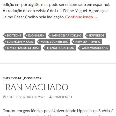
edição em português, mas pode ser encontrado em espanhol.
A tradução da entrevista é de Luis Felipe Miguel. Agradeço a
Yanis Varouf
Jaime César Coelho pela indicação.
Continue lendo
→
BIG TECHS
ELON MUSK
JAIME CÉSAR COELHO
JEFF BEZOS
LUIS FELIPE MIGUEL
MARK ZUCKERBERG
NEW LEFT REVIEW
O MINOTAURO GLOBAL
TECNOFEUDALISMO
YANIS VAROUFAKIS
ENTREVISTA
,
_DOSSIÊ 257
IRAN MACHADO
10 DE FEVEREIRO DE 2025
COMCIENCIA
Doutor em geociências pela Universidade Uppsala, na Suécia, é