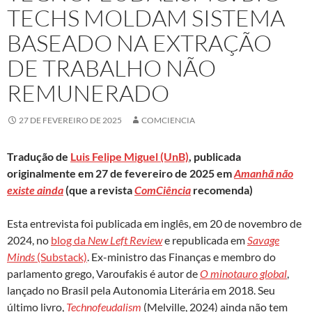
TECHS MOLDAM SISTEMA
BASEADO NA EXTRAÇÃO
DE TRABALHO NÃO
REMUNERADO
27 DE FEVEREIRO DE 2025
COMCIENCIA
Tradução de
Luis Felipe Miguel (UnB)
, publicada
originalmente em 27 de fevereiro de 2025 em
Amanhã não
existe ainda
(que a revista
ComCiência
recomenda)
Esta entrevista foi publicada em inglês, em 20 de novembro de
2024, no
blog da
New Left Review
e republicada em
Savage
Minds
(Substack)
. Ex-ministro das Finanças e membro do
parlamento grego, Varoufakis é autor de
O minotauro global
,
lançado no Brasil pela Autonomia Literária em 2018. Seu
último livro,
Technofeudalism
(Melville, 2024) ainda não tem