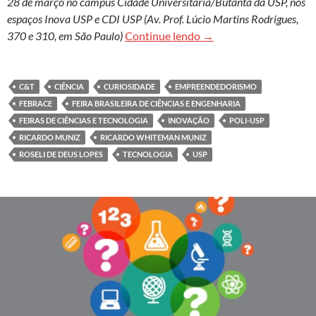
28 de março no campus Cidade Universitária/Butantã da USP, nos
espaços Inova USP e CDI USP (Av. Prof. Lúcio Martins Rodrigues,
Roseli Lopes & Febrace:
370 e 310, em São Paulo)
Continue lendo
→
C&T
CIÊNCIA
CURIOSIDADE
EMPREENDEDORISMO
FEBRACE
FEIRA BRASILEIRA DE CIÊNCIAS E ENGENHARIA
FEIRAS DE CIÊNCIAS E TECNOLOGIA
INOVAÇÃO
POLI-USP
RICARDO MUNIZ
RICARDO WHITEMAN MUNIZ
ROSELI DE DEUS LOPES
TECNOLOGIA
USP