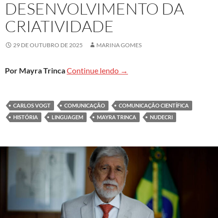
DESENVOLVIMENTO DA
CRIATIVIDADE
29 DE OUTUBRO DE 2025
MARINA GOMES
Carlos Vogt – A história do 
Por Mayra Trinca
Continue lendo
→
CARLOS VOGT
COMUNICAÇÃO
COMUNICAÇÃO CIENTÍFICA
HISTÓRIA
LINGUAGEM
MAYRA TRINCA
NUDECRI