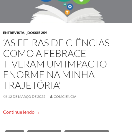
ENTREVISTA
,
_DOSSIÊ 259
‘AS FEIRAS DE CIÊNCIAS
COMO A FEBRACE
TIVERAM UM IMPACTO
ENORME NA MINHA
TRAJETÓRIA’
12 DE MARÇO DE 2025
COMCIENCIA
‘As feiras de ciências como a Febrace tiveram u
Continue lendo
→