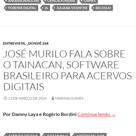
ANDERSON ROCHA
CIÊNCIA FORENSE
CRIMES
FORENSE DIGITAL
IA
JULIANA VICENTINI
RECOD.AI
ENTREVISTA
,
_DOSSIÊ 268
JOSÉ MURILO FALA SOBRE
O TAINACAN, SOFTWARE
BRASILEIRO PARA ACERVOS
DIGITAIS
13 DE MARÇO DE 2026
MARINA GOMES
José Murilo 
Por Damny Laya e Rogério Bordini
Continue lendo
→
ACERVOS DIGITAIS
JOSE MURILO
SOFTWARE LIVRE