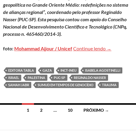
geopolítica no Grande Oriente Médio: redefinições no sistema
de alianças regional”, coordenado pelo professor Reginaldo
Nasser (PUC-SP). Esta pesquisa contou com apoio do Conselho
Nacional de Desenvolvimento Científico e Tecnológico (CNPq,
processo n. 465460/2014-3).
Trauma colonia
foto:
Mohammad Ajjour / Unicef
Continue lendo
→
EDITORA TABLA
GAZA
INCT-INEU
ISABELA AGOSTINELLI
ISRAEL
PALESTINA
PUC-SP
REGINALDO NASSER
SAMAH JABR
SUMUD EM TEMPOS DE GENOCÍDIO
TRAUMA
Navegação
1
2
…
10
PRÓXIMO →
por
posts