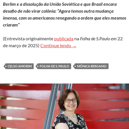
Berlim e a dissolução da União Soviética e que Brasil encara
desafio de não virar colônia: “Agora temos outra mudança
imensa, com os americanos renegando a ordem que eles mesmos
criaram”
(Entrevista originalmente
publicada
na
Folha de S.Paulo em
22
Celso Amorim: Trump é interes
de março de 2025)
Continue lendo
→
CELSO AMORIM
FOLHA DE S. PAULO
MÔNICA BERGAMO