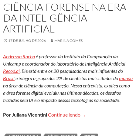
CIÊNCIA FORENSE NA ERA
DA INTELIGÊNCIA
ARTIFICIAL
17 DE JUNHO DE 2026
MARINA GOMES
Anderson Rocha
é professor do Instituto da Computação da
Unicamp e coordenador do laboratório de Inteligência Artificial
Recod.ai
. Ele está entre os 20 pesquisadores mais influentes do
Brasil
e integra o grupo dos 2% de cientistas mais citados do
mundo
na área de ciência da computação. Nessa entrevista, explica como
a área forense digital evoluiu nas últimas décadas, os desafios
trazidos pela IA e o impacto dessas tecnologias na sociedade.
Ciência forense na era da in
Por Juliana Vicentini
Continue lendo
→