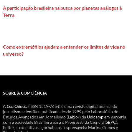
A participação brasileira na busca por planetas análogos à
Terra
Como extremófilos ajudam a entender os limites da vida no
universo?
SOBRE A COMCIÊNCIA
A
ComCiência
(ISSN 1519-7654) é uma revista digital mensal de
jornalismo científico publicada desde 1999 pelo Laboratório de
Estudos Avançados em Jornalismo (
Labjor
) da
Unicamp
em parceria
com a Sociedade Brasileira para o Progresso da Ciência (
SBPC
).
Editores executivos e jornalistas responsáveis: Marina Gomes e