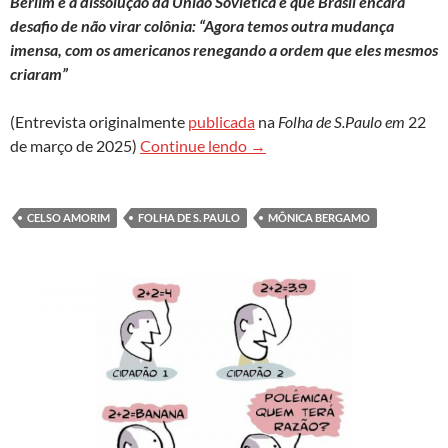
Berlim e a dissolução da União Soviética e que Brasil encara
desafio de não virar colônia: “Agora temos outra mudança
imensa, com os americanos renegando a ordem que eles mesmos
criaram”
(Entrevista originalmente
publicada
na
Folha de S.Paulo em
22
Celso Amorim: Trump é interes
de março de 2025)
Continue lendo
→
CELSO AMORIM
FOLHA DE S. PAULO
MÔNICA BERGAMO