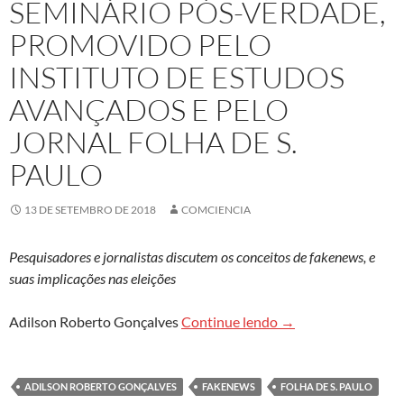
SEMINÁRIO PÓS-VERDADE,
PROMOVIDO PELO
INSTITUTO DE ESTUDOS
AVANÇADOS E PELO
JORNAL FOLHA DE S.
PAULO
13 DE SETEMBRO DE 2018
COMCIENCIA
Pesquisadores e jornalistas discutem os conceitos de fakenews, e
suas implicações nas eleições
Unicamp sedia Semin
Adilson Roberto Gonçalves
Continue lendo
→
ADILSON ROBERTO GONÇALVES
FAKENEWS
FOLHA DE S. PAULO