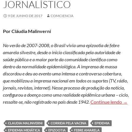
JORNALÍSTICO
9 DE JUNHO DE 2017
COMCIENCIA
Por Cláudia Malinverni
No verão de 2007-2008, o Brasil vivia uma epizootia de febre
amarela silvestre, desde o início classificada pela autoridade de
saúde pública e a maior parte da comunidade científica como
dentro da normalidade epidemiológica. A imprensa de massa
discordou e deu ao evento uma intensa e controversa cobertura,
que mobilizou a imprensa nacional em todos os suportes (TV, rádio,
jornais, revistas, internet). Nesse processo de produção da notícia,
configurou a doença como uma realidade epidêmica urbana – ciclo,
Febr
ressalte-se, não registrado no país desde 1942.
Continue lendo
→
CLAUDIA MALINVERNI
CORRIDA PELA VACINA
EPIDEMIA
EPIDEMIA MIDIÁTICA
EPIZOOTIA
FEBRE AMARELA