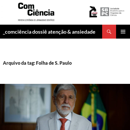
Pesquisar
_comciência dossiê atenção & ansiedade
PULAR
MENU
PARA
PRINCI
O
CONTEÚDO
Arquivo da tag: Folha de S. Paulo