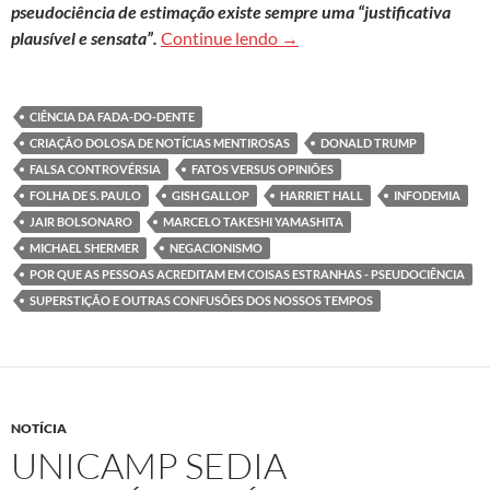
pseudociência de estimação existe sempre uma “justificativa
Fake news e a introdução de 
plausível e sensata”.
Continue lendo
→
CIÊNCIA DA FADA-DO-DENTE
CRIAÇÃO DOLOSA DE NOTÍCIAS MENTIROSAS
DONALD TRUMP
FALSA CONTROVÉRSIA
FATOS VERSUS OPINIÕES
FOLHA DE S. PAULO
GISH GALLOP
HARRIET HALL
INFODEMIA
JAIR BOLSONARO
MARCELO TAKESHI YAMASHITA
MICHAEL SHERMER
NEGACIONISMO
POR QUE AS PESSOAS ACREDITAM EM COISAS ESTRANHAS - PSEUDOCIÊNCIA
SUPERSTIÇÃO E OUTRAS CONFUSÕES DOS NOSSOS TEMPOS
NOTÍCIA
UNICAMP SEDIA