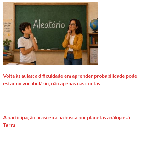
Volta às aulas: a dificuldade em aprender probabilidade pode
estar no vocabulário, não apenas nas contas
A participação brasileira na busca por planetas análogos à
Terra