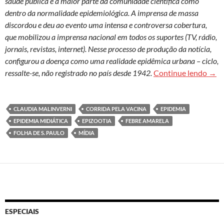
saúde pública e a maior parte da comunidade científica como
dentro da normalidade epidemiológica. A imprensa de massa
discordou e deu ao evento uma intensa e controversa cobertura,
que mobilizou a imprensa nacional em todos os suportes (TV, rádio,
jornais, revistas, internet). Nesse processo de produção da notícia,
configurou a doença como uma realidade epidêmica urbana – ciclo,
Febr
ressalte-se, não registrado no país desde 1942.
Continue lendo
→
CLAUDIA MALINVERNI
CORRIDA PELA VACINA
EPIDEMIA
EPIDEMIA MIDIÁTICA
EPIZOOTIA
FEBRE AMARELA
FOLHA DE S. PAULO
MÍDIA
ESPECIAIS