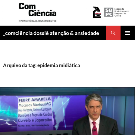
Pesquisar
_comciência dossiê atenção & ansiedade
PULAR
MENU
PARA
PRINCI
O
CONTEÚDO
Arquivo da tag: epidemia midiática