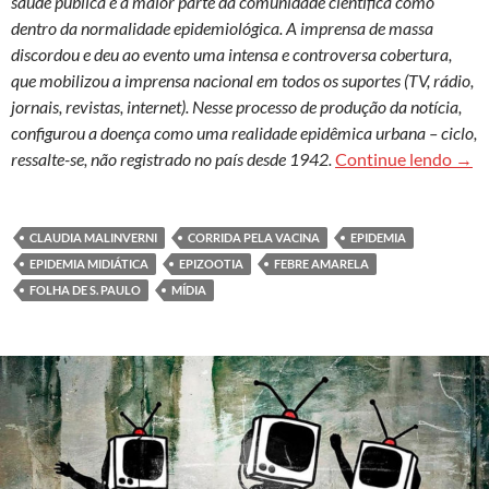
saúde pública e a maior parte da comunidade científica como
dentro da normalidade epidemiológica. A imprensa de massa
discordou e deu ao evento uma intensa e controversa cobertura,
que mobilizou a imprensa nacional em todos os suportes (TV, rádio,
jornais, revistas, internet). Nesse processo de produção da notícia,
configurou a doença como uma realidade epidêmica urbana – ciclo,
Febr
ressalte-se, não registrado no país desde 1942.
Continue lendo
→
CLAUDIA MALINVERNI
CORRIDA PELA VACINA
EPIDEMIA
EPIDEMIA MIDIÁTICA
EPIZOOTIA
FEBRE AMARELA
FOLHA DE S. PAULO
MÍDIA