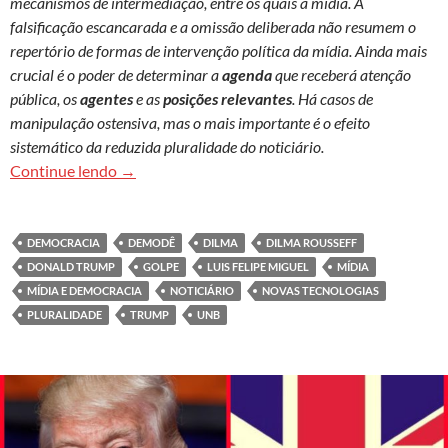
mecanismos de intermediação, entre os quais a mídia. A
falsificação escancarada e a omissão deliberada não resumem o
repertório de formas de intervenção política da mídia. Ainda mais
crucial é o poder de determinar a
agenda
que receberá atenção
pública, os
agentes
e as
posições relevantes
. Há casos de
manipulação ostensiva, mas o mais importante é o efeito
sistemático da reduzida pluralidade do noticiário.
Os meios de comunicação e a democracia
Continue lendo
→
DEMOCRACIA
DEMODÊ
DILMA
DILMA ROUSSEFF
DONALD TRUMP
GOLPE
LUIS FELIPE MIGUEL
MÍDIA
MÍDIA E DEMOCRACIA
NOTICIÁRIO
NOVAS TECNOLOGIAS
PLURALIDADE
TRUMP
UNB