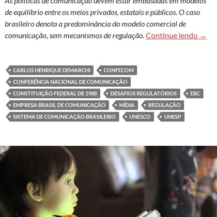
As políticas de comunicação devem estar embasadas em modelos
de equilíbrio entre os meios privados, estatais e públicos. O caso
brasileiro denota a predominância do modelo comercial de
O sis
comunicação, sem mecanismos de regulação.
Continue lendo
→
CARLOS HENRIQUE DEMARCHI
CONFECOM
CONFERÊNCIA NACIONAL DE COMUNICAÇÃO
CONSTITUIÇÃO FEDERAL DE 1988
DESAFIOS REGULATÓRIOS
EBC
EMPRESA BRASIL DE COMUNICAÇÃO
MÍDIA
REGULAÇÃO
SISTEMA DE COMUNICAÇÃO BRASILEIRO
UNESCO
UNESP