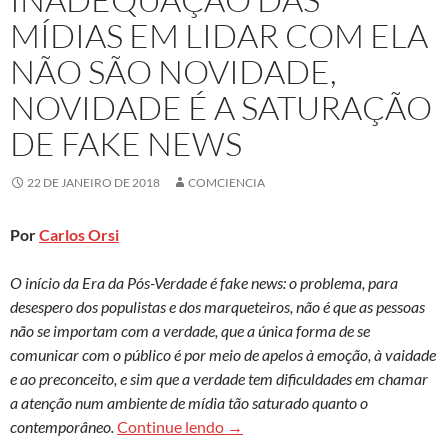
MÍDIAS EM LIDAR COM ELA
NÃO SÃO NOVIDADE,
NOVIDADE É A SATURAÇÃO
DE FAKE NEWS
22 DE JANEIRO DE 2018
COMCIENCIA
Por
Carlos Orsi
O início da Era da Pós-Verdade é fake news: o problema, para
desespero dos populistas e dos marqueteiros, não é que as pessoas
não se importam com a verdade, que a única forma de se
comunicar com o público é por meio de apelos à emoção, à vaidade
e ao preconceito, e sim que a verdade tem dificuldades em chamar
a atenção num ambiente de mídia tão saturado quanto o
Notícia falsa e inadequação das 
contemporâneo.
Continue lendo
→