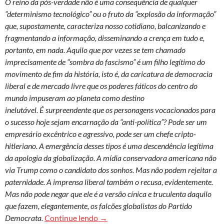
O reino da pós-verdade não é uma consequência de qualquer
“determinismo tecnológico” ou o fruto da “explosão da informação”
que, supostamente, caracteriza nosso cotidiano, balcanizando e
fragmentando a informação, disseminando a crença em tudo e,
portanto, em nada. Aquilo que por vezes se tem chamado
imprecisamente de “sombra do fascismo” é um filho legítimo do
movimento de fim da história, isto é, da caricatura de democracia
liberal e de mercado livre que os poderes fáticos do centro do
mundo impuseram ao planeta como destino
inelutável. É surpreendente que os personagens vocacionados para
o sucesso hoje sejam encarnação da “anti-política”? Pode ser um
empresário excêntrico e agressivo, pode ser um chefe cripto-
hitleriano. A emergência desses tipos é uma descendência legítima
da apologia da globalização. A mídia conservadora americana não
via Trump como o candidato dos sonhos. Mas não podem rejeitar a
paternidade. A imprensa liberal também o recusa, evidentemente.
Mas não pode negar que ele é a versão cínica e truculenta daquilo
que fazem, elegantemente, os falcões globalistas do Partido
Um fantasma assombra o mundo. Ma
Democrata.
Continue lendo
→