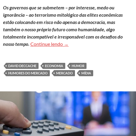
Os governos que se submetem – por interesse, medo ou
ignorância – ao terrorismo mitológico das elites econômicas
estão colocando em risco não apenas a democracia, mas
também o nosso próprio futuro como humanidade, algo
totalmente incompatível e irresponsável com os desafios do
Os humores do mercado como instr
nosso tempo.
Continue lendo
→
DAVID DECCACHE
ECONOMIA
HUMOR
HUMORES DO MERCADO
MERCADO
MÍDIA