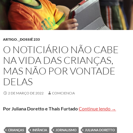
ARTIGO
,
_DOSSIÊ 233
O NOTICIÁRIO NÃO CABE
NA VIDA DAS CRIANÇAS,
MAS NÃO POR VONTADE
DELAS
2 DE MARÇO DE 2022
COMCIENCIA
O noticiár
Por Juliana Doretto e Thaís Furtado
Continue lendo
→
CRIANÇAS
INFÂNCIA
JORNALISMO
JULIANA DORETTO