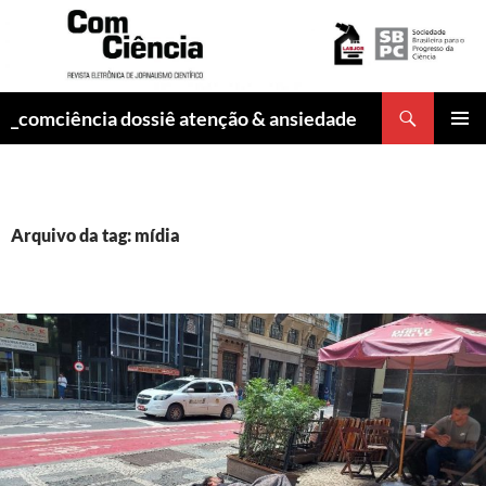
Pesquisar
_comciência dossiê atenção & ansiedade
PULAR
MENU
PARA
PRINCI
O
CONTEÚDO
Arquivo da tag: mídia