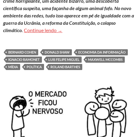
crime horripilante, um acidente bizarro, uma descoberta
científica suspeita, uma façanha de algum animal fofo. No novo
ambiente das redes, tudo isso aparece em pé de igualdade com a
guerra da Ucrânia, a reforma da Constituição, o colapso
Velho Oeste informacional: disputa pe
climático.
Continue lendo
→
BERNARD COHEN
DONALD SHAW
ECONOMIA DA INFORMAÇÃO
IGNACIO RAMONET
LUIS FELIPE MIGUEL
MAXWELL MCCOMBS
MÍDIA
POLÍTICA
ROLAND BARTHES