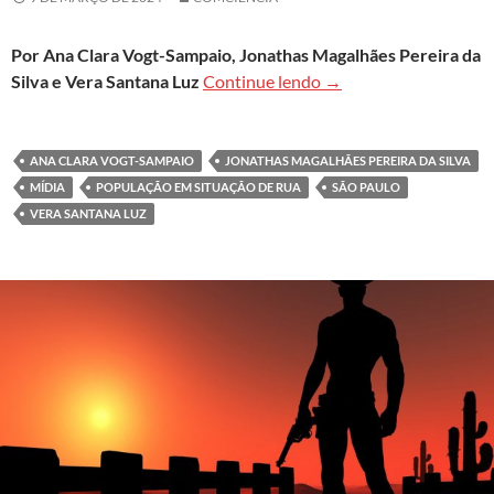
Por Ana Clara Vogt-Sampaio, Jonathas Magalhães Pereira da
Desafios da Política N
Silva e Vera Santana Luz
Continue lendo
→
ANA CLARA VOGT-SAMPAIO
JONATHAS MAGALHÃES PEREIRA DA SILVA
MÍDIA
POPULAÇÃO EM SITUAÇÃO DE RUA
SÃO PAULO
VERA SANTANA LUZ