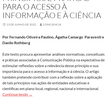
PARA O ACESSO À
INFORMAÇÃO E À CIÊNCIA
13 DE JUNHO DE 2022
COMCIENCIA
Por Fernando Oliveira Paulino, Ágatha Camargo
Paraventi e
Danilo Rothberg
Este texto procura apresentar análises normativas, conceituais
e práticas associadas à Comunicação Pública na expectativa de
estimular reflexões sobre a relevância desse princípio e sua
importância para o acesso à informação e à ciência. O artigo
também pretende contribuir com a reflexão sobre a aplicação
de tais princípios nas ações de entidades educativas e
científicas em plano local, regional, nacional e internacional.
Comunicação pública: princípios e práticas para 
Continue lendo
→