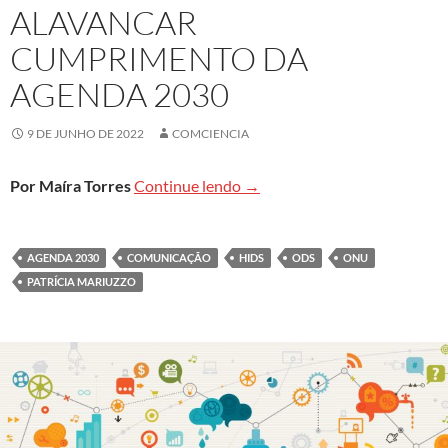
ALAVANCAR
CUMPRIMENTO DA
AGENDA 2030
9 DE JUNHO DE 2022
COMCIENCIA
Comunicação entre setores d
Por Maíra Torres
Continue lendo
→
AGENDA 2030
COMUNICAÇÃO
HIDS
ODS
ONU
PATRÍCIA MARIUZZO