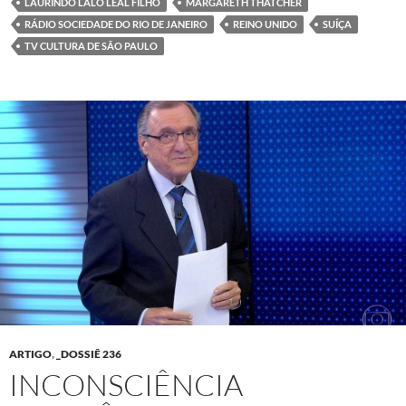
LAURINDO LALO LEAL FILHO
MARGARETH THATCHER
RÁDIO SOCIEDADE DO RIO DE JANEIRO
REINO UNIDO
SUÍÇA
TV CULTURA DE SÃO PAULO
ARTIGO
,
_DOSSIÊ 236
INCONSCIÊNCIA