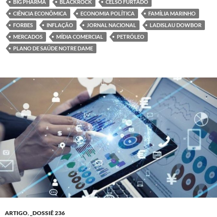
BIG PHARMA
BLACKROCK
CELSO FURTADO
CIÊNCIA ECONÔMICA
ECONOMIA POLÍTICA
FAMÍLIA MARINHO
FORBES
INFLAÇÃO
JORNAL NACIONAL
LADISLAU DOWBOR
MERCADOS
MÍDIA COMERCIAL
PETRÓLEO
PLANO DE SAÚDE NOTRE DAME
ARTIGO
,
_DOSSIÊ 236