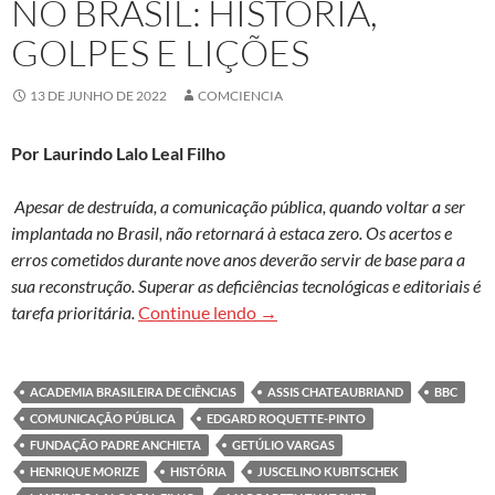
NO BRASIL: HISTÓRIA,
GOLPES E LIÇÕES
13 DE JUNHO DE 2022
COMCIENCIA
Por Laurindo Lalo Leal Filho
Apesar de destruída, a comunicação pública, quando voltar a ser
implantada no Brasil, não retornará à estaca zero. Os acertos e
erros cometidos durante nove anos deverão servir de base para a
sua reconstrução. Superar as deficiências tecnológicas e editoriais é
O breve período da comunicação 
tarefa prioritária.
Continue lendo
→
ACADEMIA BRASILEIRA DE CIÊNCIAS
ASSIS CHATEAUBRIAND
BBC
COMUNICAÇÃO PÚBLICA
EDGARD ROQUETTE-PINTO
FUNDAÇÃO PADRE ANCHIETA
GETÚLIO VARGAS
HENRIQUE MORIZE
HISTÓRIA
JUSCELINO KUBITSCHEK