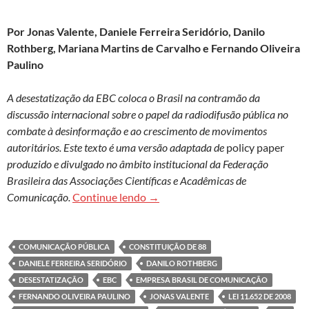
Por Jonas Valente, Daniele Ferreira Seridório, Danilo
Rothberg, Mariana Martins de Carvalho e Fernando Oliveira
Paulino
A desestatização da EBC coloca o Brasil na contramão da
discussão internacional sobre o papel da radiodifusão pública no
combate à desinformação e ao crescimento de movimentos
autoritários. Este texto é uma versão adaptada de
policy paper
produzido e divulgado no âmbito institucional da Federação
Brasileira das Associações Científicas e Acadêmicas de
O Brasil e a Empresa Brasil de C
Comunicação.
Continue lendo
→
COMUNICAÇÃO PÚBLICA
CONSTITUIÇÃO DE 88
DANIELE FERREIRA SERIDÓRIO
DANILO ROTHBERG
DESESTATIZAÇÃO
EBC
EMPRESA BRASIL DE COMUNICAÇÃO
FERNANDO OLIVEIRA PAULINO
JONAS VALENTE
LEI 11.652 DE 2008