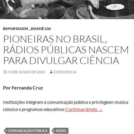
REPORTAGEM
,
_DOSSIÊ 236
PIONEIRAS NO BRASIL,
RÁDIOS PÚBLICAS NASCEM
PARA DIVULGAR CIÊNCIA
12 DE JUNHO DE 2022
COMCIENCIA
Por Fernanda Cruz
Instituições integram a comunicação pública e privilegiam música
Pioneiras no Brasi
clássica e programas educativos
Continue lendo
→
COMUNICAÇÃO PÚBLICA
RÁDIO