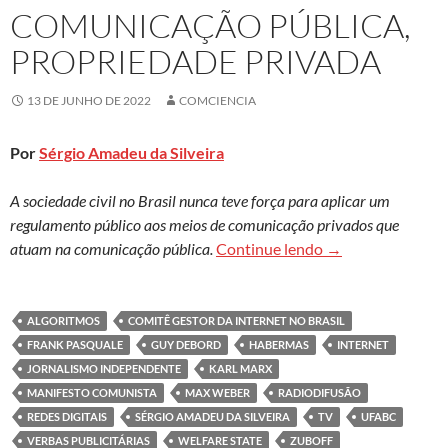
COMUNICAÇÃO PÚBLICA,
PROPRIEDADE PRIVADA
13 DE JUNHO DE 2022
COMCIENCIA
Por
Sérgio Amadeu da Silveira
A sociedade civil no Brasil nunca teve força para aplicar um
regulamento público aos meios de comunicação privados que
Comunicação públ
atuam na comunicação pública.
Continue lendo
→
ALGORITMOS
COMITÊ GESTOR DA INTERNET NO BRASIL
FRANK PASQUALE
GUY DEBORD
HABERMAS
INTERNET
JORNALISMO INDEPENDENTE
KARL MARX
MANIFESTO COMUNISTA
MAX WEBER
RADIODIFUSÃO
REDES DIGITAIS
SÉRGIO AMADEU DA SILVEIRA
TV
UFABC
VERBAS PUBLICITÁRIAS
WELFARE STATE
ZUBOFF