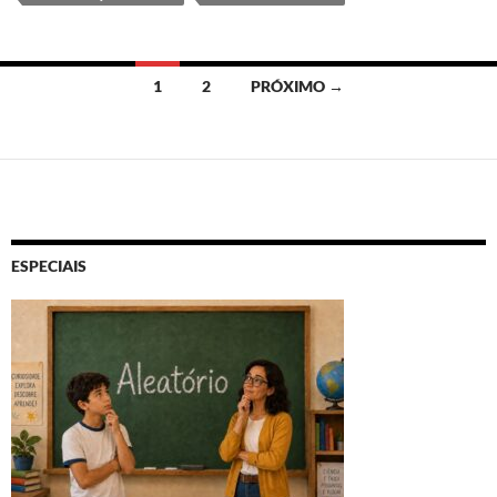
Navegação
1
2
PRÓXIMO →
por
posts
ESPECIAIS