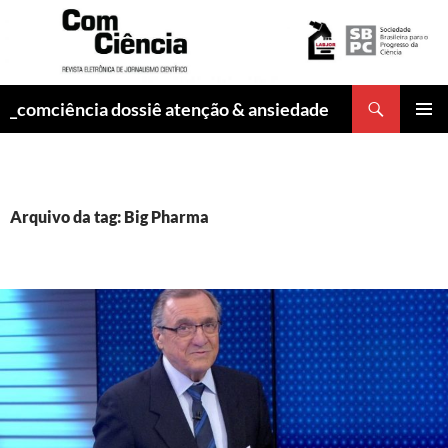
Pesquisar
_comciência dossiê atenção & ansiedade
PULAR
MENU
PARA
PRINCI
O
CONTEÚDO
Arquivo da tag: Big Pharma