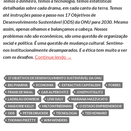
Temos o dinheiro, temos a tecnologia, temos estatísticas
detalhadas sobre cada drama, em cada canto da terra. Temos
até instruções passo a passo nos 17 Objetivos de
Desenvolvimento Sustentável (ODS) da ONU para 2030. Mesmo
assim, apenas olhamos e balançamos a cabeça. Nossos
problemas não são econômicos, são uma questão de organização
social e política. É uma questão de mudança cultural. Sentimo-
nos institucionalmente desamparados. E a ética tem muito a ver
O sucesso que gera desgraça
com os desafios.
Continue lendo
→
17 OBJETIVOS DE DESENVOLVIMENTO SUSTENTÁVEL DA ONU
BIG PHARMA
ECONOMIA
EXTRACTIVE CAPITALISM
FORBES
FRANS DE WAAL
GAR ALPEROVITZ
JOSEPH STIGLITZ
LADISLAU DOWBOR
LEW DALY
MARIANA MAZZUCATO
MARJORIE KELLY
MILTON FRIEDMAN
O ESTADO EMPREENDEDOR
ODS
PETER DRUCKER
TECNOLOGIA
TED HOWARD
THOMAS PIKETTY
WIM WENDERS