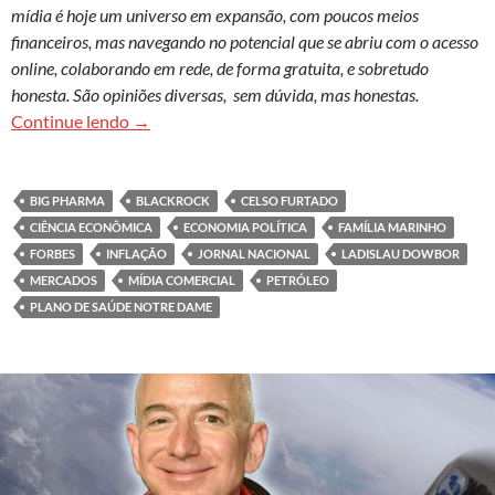
mídia é hoje um universo em expansão, com poucos meios
financeiros, mas navegando no potencial que se abriu com o acesso
online, colaborando em rede, de forma gratuita, e sobretudo
honesta. São opiniões diversas, sem dúvida, mas honestas.
Inconsciência econômica: opacidade construída
Continue lendo
→
BIG PHARMA
BLACKROCK
CELSO FURTADO
CIÊNCIA ECONÔMICA
ECONOMIA POLÍTICA
FAMÍLIA MARINHO
FORBES
INFLAÇÃO
JORNAL NACIONAL
LADISLAU DOWBOR
MERCADOS
MÍDIA COMERCIAL
PETRÓLEO
PLANO DE SAÚDE NOTRE DAME