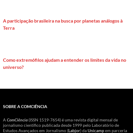
A participação brasileira na busca por planetas análogos à
Terra
Como extremófilos ajudam a entender os limites da vida no
universo?
SOBRE A COMCIÊNCIA
A
ComCiência
(ISSN 1519-7654) é uma revista digital mensal de
jornalismo científico publicada desde 1999 pelo Laboratório de
Estudos Avançados em Jornalismo (
Labjor
) da
Unicamp
em parceria