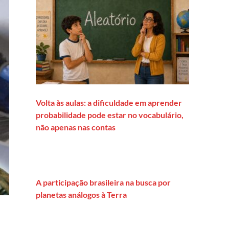
Volta às aulas: a dificuldade em aprender
probabilidade pode estar no vocabulário,
não apenas nas contas
A participação brasileira na busca por
planetas análogos à Terra