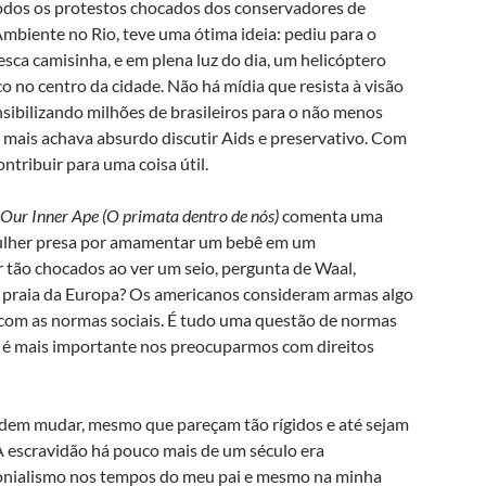
 todos os protestos chocados dos conservadores de
mbiente no Rio, teve uma ótima ideia: pediu para o
sca camisinha, e em plena luz do dia, um helicóptero
o no centro da cidade. Não há mídia que resista à visão
nsibilizando milhões de brasileiros para o não menos
 mais achava absurdo discutir Aids e preservativo. Com
ntribuir para uma coisa útil.
Our Inner Ape (O primata dentro de nós)
comenta uma
mulher presa por amamentar um bebê em um
tão chocados ao ver um seio, pergunta de Waal,
 praia da Europa? Os americanos consideram armas algo
e com as normas sociais. É tudo uma questão de normas
mas é mais importante nos preocuparmos com direitos
dem mudar, mesmo que pareçam tão rígidos e até sejam
 A escravidão há pouco mais de um século era
lonialismo nos tempos do meu pai e mesmo na minha