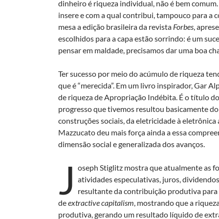
dinheiro é riqueza individual, não é bem comum
insere e com a qual contribui, tampouco para a
mesa a edição brasileira da revista
Forbes
, apres
escolhidos para a capa estão sorrindo: é um suc
pensar em maldade, precisamos dar uma boa cha
Ter sucesso por meio do acúmulo de riqueza tende
que é “merecida”. Em um livro inspirador, Gar 
de riqueza de Apropriação Indébita. É o título d
progresso que tivemos resultou basicamente do 
construções sociais, da eletricidade à eletrônic
Mazzucato deu mais força ainda a essa compre
dimensão social e generalizada dos avanços.
J
oseph Stiglitz mostra que atualmente as f
atividades especulativas, juros, dividendo
resultante da contribuição produtiva para
de
extractive capitalism
, mostrando que a riqueza
produtiva, gerando um resultado líquido de ext