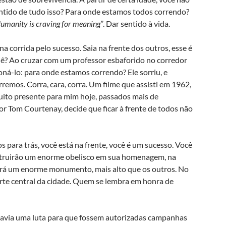
entido de tudo isso? Para onde estamos todos correndo?
umanity is craving for meaning”
. Dar sentido à vida.
 corrida pelo sucesso. Saia na frente dos outros, esse é
quê? Ao cruzar com um professor esbaforido no corredor
oná-lo: para onde estamos correndo? Ele sorriu, e
emos. Corra, cara, corra. Um filme que assisti em 1962,
muito presente para mim hoje, passados mais de
or Tom Courtenay, decide que ficar à frente de todos não
s para trás, você está na frente, você é um sucesso. Você
struirão um enorme obelisco em sua homenagem, na
girá um enorme monumento, mais alto que os outros. No
rte central da cidade. Quem se lembra em honra de
havia uma luta para que fossem autorizadas campanhas