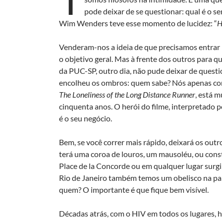
pode deixar de se questionar: qual é o s
Wim Wenders teve esse momento de lucidez: “
H
Venderam-nos a ideia de que precisamos entrar na
o objetivo geral. Mas à frente dos outros para 
da PUC-SP, outro dia, não pude deixar de questi
encolheu os ombros: quem sabe? Nós apenas corr
The Loneliness of the Long Distance Runner
, está 
cinquenta anos. O herói do filme, interpretado p
é o seu negócio.
Bem, se você correr mais rápido, deixará os outro
terá uma coroa de louros, um mausoléu, ou con
Place de la Concorde ou em qualquer lugar sur
Rio de Janeiro também temos um obelisco na pa
quem? O importante é que fique bem visível.
Décadas atrás, com o HIV em todos os lugares, 