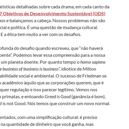
atísticas detalhadas sobre cada drama, em cada canto da
 17 Objetivos de Desenvolvimento Sustentável (ODS)
os e balançamos a cabeça. Nossos problemas não são
al e política. É uma questão de mudança cultural.
 a ética tem muito a ver com os desafios.
ofunda do desafio quando escreveu, que “não haverá
doente”. Podemos levar essa compreensão para a nossa
em um planeta doente. Por quanto tempo o
homo sapiens
e business of business is business”,
idiotice de Milton
bilidade social e ambiental. O sucesso de Friedman se
ro acadêmico àquilo que as corporações querem, que é
lquer regulação e isso parecer legítimo. Vemos nos
o primatas, e entoando
Greed is Good
(ganância é bom),
d is not Good. Nós temos que construir um novo normal.
ntados, com uma simplificação cultural: é preciso
do na quantidade de dinheiro que você ganha, mas