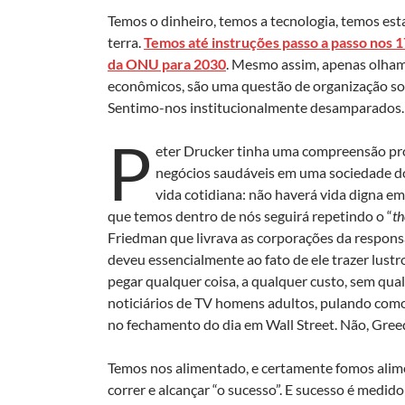
Temos o dinheiro, temos a tecnologia, temos est
terra.
Temos até instruções passo a passo nos
da ONU para 2030
. Mesmo assim, apenas olham
econômicos, são uma questão de organização soci
Sentimo-nos institucionalmente desamparados. E
P
eter Drucker tinha uma compreensão pr
negócios saudáveis ​​em uma sociedade 
vida cotidiana: não haverá vida digna 
que temos dentro de nós seguirá repetindo o “
th
Friedman que livrava as corporações da responsa
deveu essencialmente ao fato de ele trazer lust
pegar qualquer coisa, a qualquer custo, sem qua
noticiários de TV homens adultos, pulando com
no fechamento do dia em Wall Street. Não, Gree
Temos nos alimentado, e certamente fomos alime
correr e alcançar “o sucesso”. E sucesso é medi