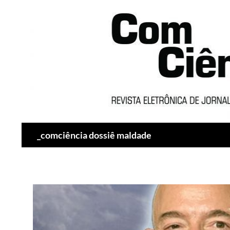
Pesquisar
_comciência dossiê maldade