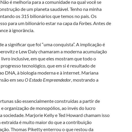
. Não é melhoria para a comunidade na qual você se
 construção de um planeta saudável. Tenho na minha
entando os 315 bilionários que temos no país. Os
esso para um bilionário estar na capa da
Forbes
. Antes de
nce à ignorância.
 a significar que foi “uma conquista”. A implicação é
Alperovitz e Lew Daly chamaram a moderna acumulação
o livro inclusive, em que eles mostram que todo o
progresso tecnológico, que em si é resultado de
a ao DNA, à biologia moderna e à internet. Mariana
ensão em seu
O Estado Empreendedor
, mostrando a
ortunas são essencialmente construídas a partir de
s e organização de monopólios, ao invés do lucro
 a sociedade. Marjorie Kelly e Ted Howard chamam isso
 extraída é muito maior do que a contribuição
ração. Thomas Piketty enterrou o que restou da