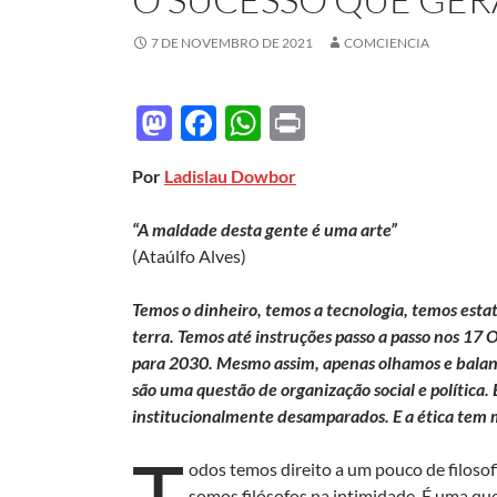
7 DE NOVEMBRO DE 2021
COMCIENCIA
M
F
W
P
as
ac
h
ri
Por
Ladislau Dowbor
to
e
at
nt
d
b
s
“A maldade desta gente é uma arte”
o
o
A
(Ataúlfo Alves)
n
o
p
Temos o dinheiro, temos a tecnologia, temos esta
k
p
terra. Temos até instruções passo a passo nos 1
para 2030. Mesmo assim, apenas olhamos e balan
são uma questão de organização social e política
institucionalmente desamparados. E a ética tem m
T
odos temos direito a um pouco de filosof
somos filósofos na intimidade. É uma que