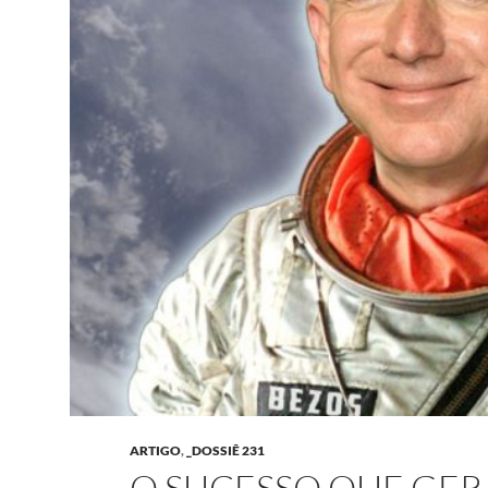
ARTIGO
,
_DOSSIÊ 231
O SUCESSO QUE GE