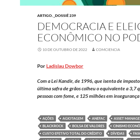
ARTIGO
,
_DOSSIÊ 239
DEMOCRACIA E ELEI
ECONÔMICO NO PO
10 DE OUTUBRO DE 2022
COMCIENCIA
Por
Ladislau Dowbor
Com a Lei Kandir, de 1996, que isenta de impost
última safra de grãos colheu o equivalente a 3,7 
pessoas com fome, e 125 milhões em insegurança 
AÇÕES
AGIOTAGEM
ANEFAC
ASSET MANAG
BLACKROCK
BOLSA DE VALORES
CINISMO ECON
CUSTO EFETIVO TOTAL DO CRÉDITO
DÍVIDAS
FAS