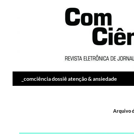
Pesquisar
_comciência dossiê atenção & ansiedade
Arquivo d