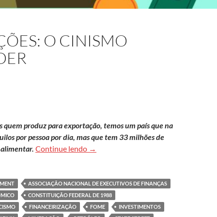
ÇÕES: O CINISMO
DER
os quem produz para exportação, temos um país que na
quilos por pessoa por dia, mas que tem 33 milhões de
Democracia e eleições: o cinismo econ
alimentar.
Continue lendo
→
EMENT
ASSOCIAÇÃO NACIONAL DE EXECUTIVOS DE FINANÇAS
ÔMICO
CONSTITUIÇÃO FEDERAL DE 1988
CISMO
FINANCEIRIZAÇÃO
FOME
INVESTIMENTOS