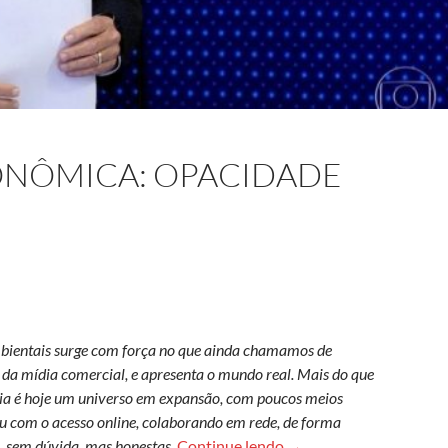
ONÔMICA: OPACIDADE
mbientais surge com força no que ainda chamamos de
a da mídia comercial, e apresenta o mundo real. Mais do que
ídia é hoje um universo em expansão, com poucos meios
iu com o acesso online, colaborando em rede, de forma
Inconsciência econômic
s, sem dúvida, mas honestas.
Continue lendo
→