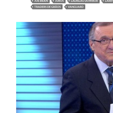
JOE BIDEN
JUROS
LADISLAU DOWBOR
LARRY
TRADERS DE GRÃOS
VANGUARD