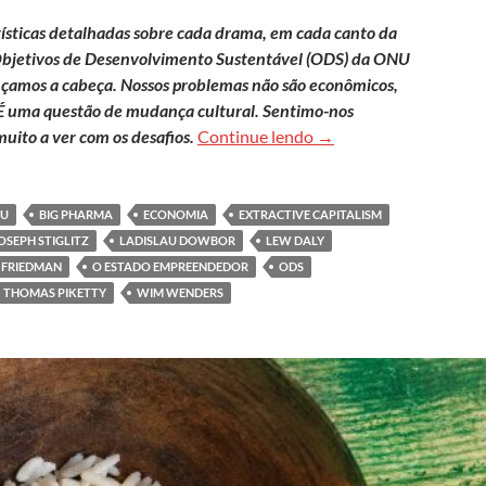
tísticas detalhadas sobre cada drama, em cada canto da
7 Objetivos de Desenvolvimento Sustentável (ODS) da ONU
çamos a cabeça. Nossos problemas não são econômicos,
. É uma questão de mudança cultural. Sentimo-nos
O sucesso que gera de
uito a ver com os desafios.
Continue lendo
→
NU
BIG PHARMA
ECONOMIA
EXTRACTIVE CAPITALISM
OSEPH STIGLITZ
LADISLAU DOWBOR
LEW DALY
 FRIEDMAN
O ESTADO EMPREENDEDOR
ODS
THOMAS PIKETTY
WIM WENDERS