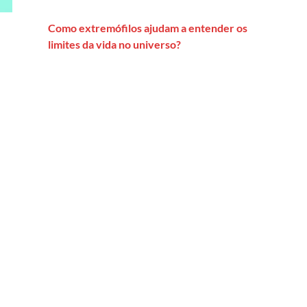
Como extremófilos ajudam a entender os
limites da vida no universo?
ômico no poder