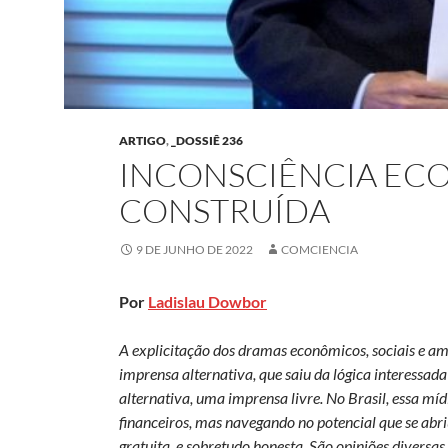
ARTIGO
,
_DOSSIÊ 236
INCONSCIÊNCIA EC
CONSTRUÍDA
9 DE JUNHO DE 2022
COMCIENCIA
Por
Ladislau Dowbor
A explicitação dos dramas econômicos, sociais e a
imprensa alternativa, que saiu da lógica interessad
alternativa, uma imprensa livre. No Brasil, essa m
financeiros, mas navegando no potencial que se abr
gratuita, e sobretudo honesta. São opiniões diversa