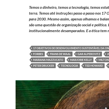
Temos o dinheiro, temos a tecnologia, temos esta
terra. Temos até instruções passo a passo nos 1
para 2030. Mesmo assim, apenas olhamos e balan
são uma questão de organização social e política
institucionalmente desamparados. E a ética tem m
17 OBJETIVOS DE DESENVOLVIMENTO SUSTENTÁVEL DA O
FORBES
FRANS DE WAAL
GAR ALPEROVITZ
J
MARIANA MAZZUCATO
MARJORIE KELLY
MILTON
PETER DRUCKER
TECNOLOGIA
TED HOWARD