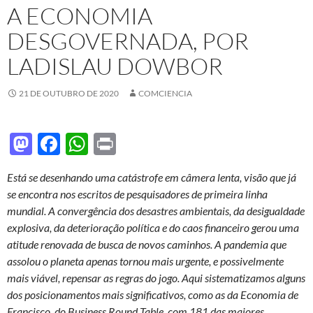
A ECONOMIA
DESGOVERNADA, POR
LADISLAU DOWBOR
21 DE OUTUBRO DE 2020
COMCIENCIA
M
F
W
P
as
ac
h
ri
Está se desenhando uma catástrofe em câmera lenta, visão que já
to
e
at
nt
se encontra nos escritos de pesquisadores de primeira linha
d
b
s
mundial. A convergência dos desastres ambientais, da desigualdade
o
o
A
explosiva, da deterioração política e do caos financeiro gerou uma
atitude renovada de busca de novos caminhos. A pandemia que
n
o
p
assolou o planeta apenas tornou mais urgente, e possivelmente
k
p
mais viável, repensar as regras do jogo. Aqui sistematizamos alguns
dos posicionamentos mais significativos, como as da Economia de
Francisco, do Business Round Table, com 181 das maiores