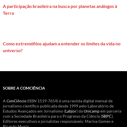
A participação brasileira na busca por planetas análogos à
Terra
Como extremófilos ajudam a entender os limites da vida no
universo?
SOBRE A COMCIÊNCIA
A
ComCiência
(ISSN 1519-7654) é uma revista digital mensal de
jornalismo científico publicada desde 1999 pelo Laboratório de
Estudos Avançados em Jornalismo (
Labjor
) da
Unicamp
em parceria
com a Sociedade Brasileira para o Progresso da Ciência (
SBPC
).
Editores executivos e jornalistas responsáveis: Marina Gomes e
Ricardo Muniz.