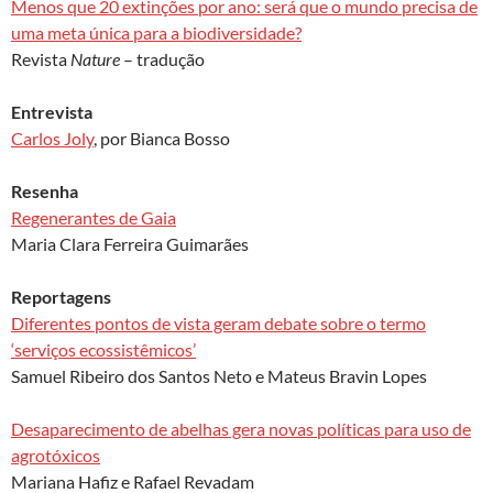
Menos que 20 extinções por ano: será que o mundo precisa de
uma meta única para a biodiversidade?
Revista
Nature
– tradução
Entrevista
Carlos Joly
, por Bianca Bosso
Resenha
Regenerantes de Gaia
Maria Clara Ferreira Guimarães
Reportagens
Diferentes pontos de vista geram debate sobre o termo
‘serviços ecossistêmicos’
Samuel Ribeiro dos Santos Neto e Mateus Bravin Lopes
Desaparecimento de abelhas gera novas políticas para uso de
agrotóxicos
Mariana Hafiz e Rafael Revadam