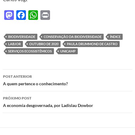
M
F
W
P
as
ac
h
ri
to
e
at
nt
BIODIVERSIDADE
CONSERVAÇÃO DA BIODIVERSIDADE
ÍNDICE
d
b
s
LABJOR
OUTUBRO DE 2020
PAULA DRUMMOND DE CASTRO
o
o
A
SERVIÇOS ECOSSISTÊMICOS
UNICAMP
n
o
p
k
p
Navegação
POST ANTERIOR
de
A quem pertence o conhecimento?
posts
PRÓXIMO POST
A economia desgovernada, por Ladislau Dowbor