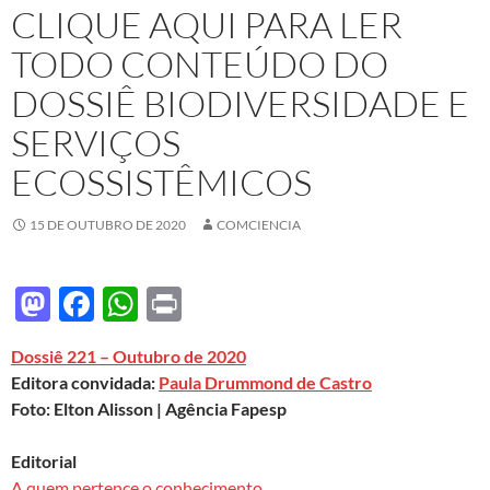
CLIQUE AQUI PARA LER
TODO CONTEÚDO DO
DOSSIÊ BIODIVERSIDADE E
SERVIÇOS
ECOSSISTÊMICOS
15 DE OUTUBRO DE 2020
COMCIENCIA
M
F
W
P
as
ac
h
ri
Dossiê 221 – Outubro de 2020
to
e
at
nt
Editora convidada:
Paula Drummond de Castro
d
b
s
Foto: Elton Alisson | Agência Fapesp
o
o
A
Editorial
n
o
p
A quem pertence o conhecimento