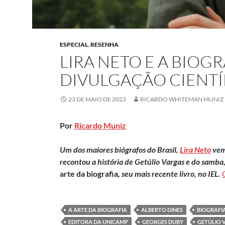
ESPECIAL
,
RESENHA
LIRA NETO E A BIOG
DIVULGAÇÃO CIENTÍ
23 DE MAIO DE 2023
RICARDO WHITEMAN MUNIZ
Por
Ricardo Muniz
Um dos maiores biógrafos do Brasil,
Lira Neto
vem 
recontou a história de Getúlio Vargas e do samba
arte da biografia
, seu mais recente livro, no IEL.
A ARTE DA BIOGRAFIA
ALBERTO DINES
BIOGRAFI
EDITORA DA UNICAMP
GEORGES DUBY
GETÚLIO 