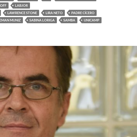
GOFF
LABJOR
LAWRENCE STONE
LIRA NETO
PADRE CÍCERO
EMAN MUNIZ
SABINA LORIGA
SAMBA
UNICAMP