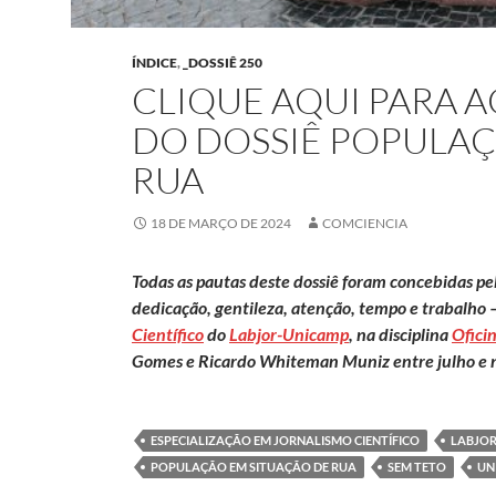
ÍNDICE
,
_DOSSIÊ 250
CLIQUE AQUI PARA 
DO DOSSIÊ POPULAÇ
RUA
18 DE MARÇO DE 2024
COMCIENCIA
Todas as pautas deste dossiê foram concebidas p
dedicação, gentileza, atenção, tempo e trabalho 
Científico
do
Labjor-Unicamp
, na disciplina
Oficin
Gomes e Ricardo Whiteman Muniz entre julho e
ESPECIALIZAÇÃO EM JORNALISMO CIENTÍFICO
LABJO
POPULAÇÃO EM SITUAÇÃO DE RUA
SEM TETO
UN