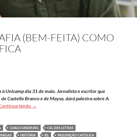
RAFIA (BEM-FEITA) COMO
FICA
à Unicamp dia 31 de maio. Jornalista e escritor que
, de Castello Branco e de Maysa, dará palestra sobre
A
Lira Neto e a biografia (bem-feita) como divulgação
Continue lendo
→
A
CARLO GINZBURG
CIA. DAS LETRAS
VARGAS
HISTÓRIA
IEL
INQUISIÇÃO CATÓLICA