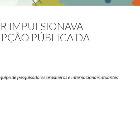
OR IMPULSIONAVA
EPÇÃO PÚBLICA DA
uipe de pesquisadores brasileiros e internacionais atuantes
 Labjor impulsionava pesquisas de percepção pública da ciência no