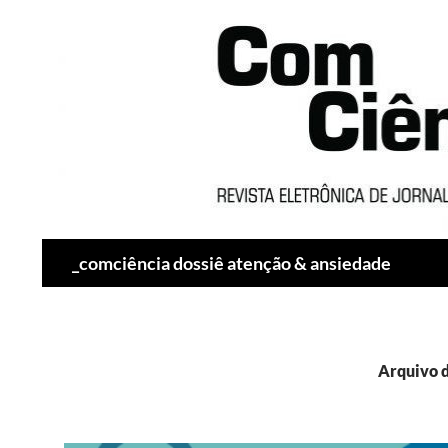
Pesquisar
_comciência dossiê atenção & ansiedade
Arquivo d