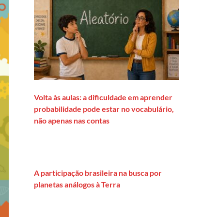
Volta às aulas: a dificuldade em aprender
probabilidade pode estar no vocabulário,
não apenas nas contas
A participação brasileira na busca por
planetas análogos à Terra