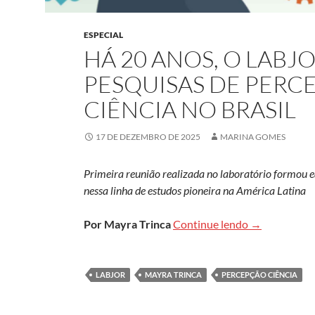
ESPECIAL
HÁ 20 ANOS, O LABJ
PESQUISAS DE PERC
CIÊNCIA NO BRASIL
17 DE DEZEMBRO DE 2025
MARINA GOMES
Primeira reunião realizada no laboratório formou eq
nessa linha de estudos pioneira na América Latina
Há 20 anos, o
Por Mayra Trinca
Continue lendo
→
LABJOR
MAYRA TRINCA
PERCEPÇÃO CIÊNCIA