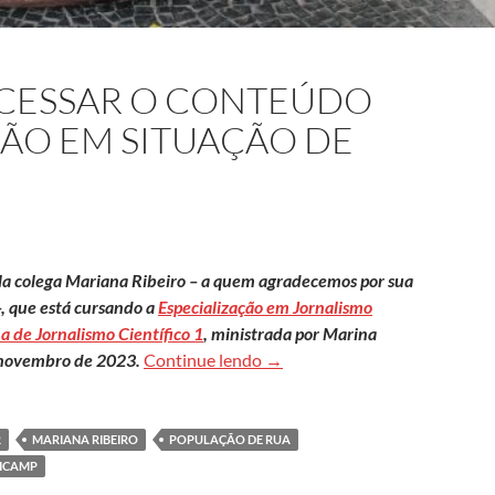
ACESSAR O CONTEÚDO
ÃO EM SITUAÇÃO DE
ela colega Mariana Ribeiro – a quem agradecemos por sua
–, que está cursando a
Especialização em Jornalismo
a de Jornalismo Científico 1
, ministrada por Marina
Clique aqui para acessar o co
 novembro de 2023.
Continue lendo
→
R
MARIANA RIBEIRO
POPULAÇÃO DE RUA
ICAMP