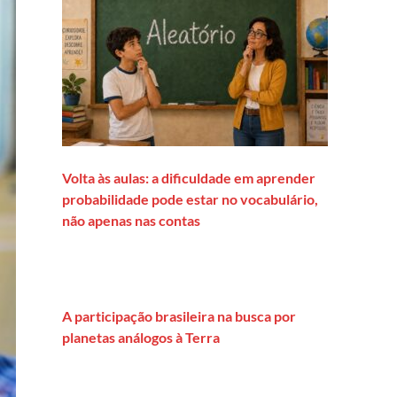
Volta às aulas: a dificuldade em aprender
probabilidade pode estar no vocabulário,
não apenas nas contas
A participação brasileira na busca por
planetas análogos à Terra