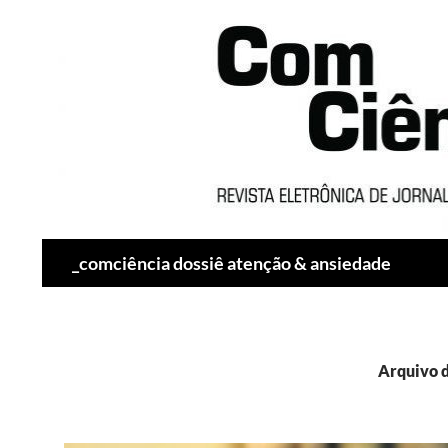
Pesquisar
_comciência dossiê atenção & ansiedade
Arquivo d