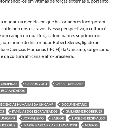
nsformando-os em vítimas de forças externas e, portanto,
 a mudar, na medida em que historiadores incorporam
cotidiano dos escravos. Nessa perspectiva, a cultura é
de um campo no qual forças dominantes suprimem os
ção, o nome do historiador Robert Slenes, ligado ao
sofia e Ciências Humanas (IFCH) da Unicamp, surge como
e da cultura africana e afro-brasileira.
a e pensamento do historiador Robert Slenes, referência nas pesqu
CAMPINAS
CARLOS VOGT
CECULT-UNICAMP
 ESCRAVIZADOS
 E CIÊNCIAS HUMANAS DA UNICAMP
DOCUMENTÁRIO
DOS
FAMÍLIAS DOS ESCRAVIZADOS
GUILHERME RODRIGUES
 UNICAMP
JORNALISMO
LABJOR
LUCILENE REGINALDO
LICE CRUZ
MARIA MARTA PICARELLI AVANCINI
NEGROS