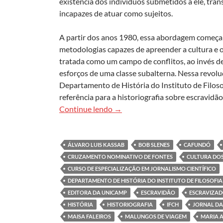
existência dos indivíduos submetidos a ele, tra
incapazes de atuar como sujeitos.
A partir dos anos 1980, essa abordagem começa
metodologias capazes de apreender a cultura e o 
tratada como um campo de conflitos, ao invés 
esforços de uma classe subalterna. Nessa revolu
Departamento de História do Instituto de Filo
referência para a historiografia sobre escravidão 
Documentário revisita trajetóri
Continue lendo
→
ÁLVARO LUIS KASSAB
BOB SLENES
CAFUNDÓ
CRUZAMENTO NOMINATIVO DE FONTES
CULTURA DOS
CURSO DE ESPECIALIZAÇÃO EM JORNALISMO CIENTÍFICO
DEPARTAMENTO DE HISTÓRIA DO INSTITUTO DE FILOSOFIA
EDITORA DA UNICAMP
ESCRAVIDÃO
ESCRAVIZA
HISTÓRIA
HISTORIOGRAFIA
IFCH
JORNAL DA
MAISA FALEIROS
MALUNGOS DE VIAGEM
MARIA A