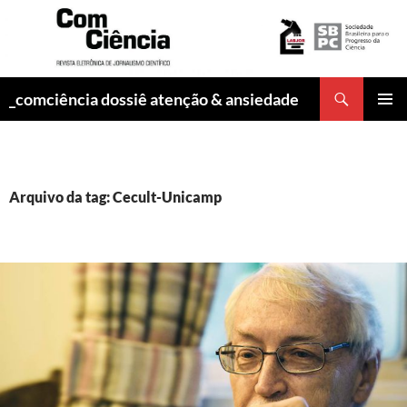
Pesquisar
_comciência dossiê atenção & ansiedade
PULAR
MENU
PARA
PRINCI
O
CONTEÚDO
Arquivo da tag: Cecult-Unicamp