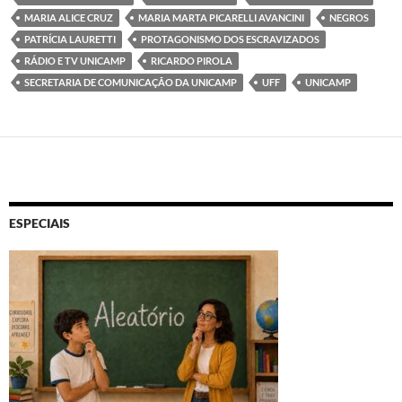
MARIA ALICE CRUZ
MARIA MARTA PICARELLI AVANCINI
NEGROS
PATRÍCIA LAURETTI
PROTAGONISMO DOS ESCRAVIZADOS
RÁDIO E TV UNICAMP
RICARDO PIROLA
SECRETARIA DE COMUNICAÇÃO DA UNICAMP
UFF
UNICAMP
ESPECIAIS