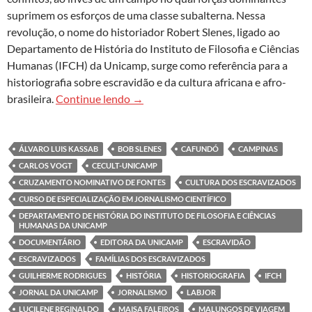
suprimem os esforços de uma classe subalterna. Nessa
revolução, o nome do historiador Robert Slenes, ligado ao
Departamento de História do Instituto de Filosofia e Ciências
Humanas (IFCH) da Unicamp, surge como referência para a
historiografia sobre escravidão e da cultura africana e afro-
Documentário revisita trajetória e pe
brasileira.
Continue lendo
→
ÁLVARO LUIS KASSAB
BOB SLENES
CAFUNDÓ
CAMPINAS
CARLOS VOGT
CECULT-UNICAMP
CRUZAMENTO NOMINATIVO DE FONTES
CULTURA DOS ESCRAVIZADOS
CURSO DE ESPECIALIZAÇÃO EM JORNALISMO CIENTÍFICO
DEPARTAMENTO DE HISTÓRIA DO INSTITUTO DE FILOSOFIA E CIÊNCIAS
HUMANAS DA UNICAMP
DOCUMENTÁRIO
EDITORA DA UNICAMP
ESCRAVIDÃO
ESCRAVIZADOS
FAMÍLIAS DOS ESCRAVIZADOS
GUILHERME RODRIGUES
HISTÓRIA
HISTORIOGRAFIA
IFCH
JORNAL DA UNICAMP
JORNALISMO
LABJOR
LUCILENE REGINALDO
MAISA FALEIROS
MALUNGOS DE VIAGEM