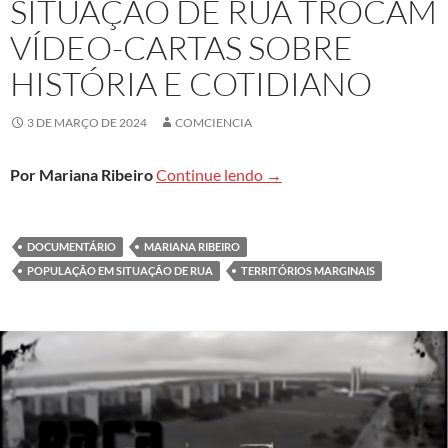
SITUAÇÃO DE RUA TROCAM
VÍDEO-CARTAS SOBRE
HISTÓRIA E COTIDIANO
3 DE MARÇO DE 2024
COMCIENCIA
Em ‘Territórios marginais’,
Por
Mariana Ribeiro
Continue lendo
→
DOCUMENTÁRIO
MARIANA RIBEIRO
POPULAÇÃO EM SITUAÇÃO DE RUA
TERRITÓRIOS MARGINAIS