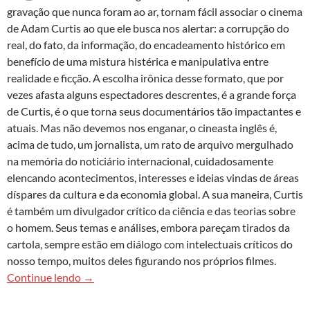
gravação que nunca foram ao ar, tornam fácil associar o cinema
de Adam Curtis ao que ele busca nos alertar: a corrupção do
real, do fato, da informação, do encadeamento histórico em
benefício de uma mistura histérica e manipulativa entre
realidade e ficção. A escolha irônica desse formato, que por
vezes afasta alguns espectadores descrentes, é a grande força
de Curtis, é o que torna seus documentários tão impactantes e
atuais. Mas não devemos nos enganar, o cineasta inglês é,
acima de tudo, um jornalista, um rato de arquivo mergulhado
na memória do noticiário internacional, cuidadosamente
elencando acontecimentos, interesses e ideias vindas de áreas
díspares da cultura e da economia global. A sua maneira, Curtis
é também um divulgador crítico da ciência e das teorias sobre
o homem. Seus temas e análises, embora pareçam tirados da
cartola, sempre estão em diálogo com intelectuais críticos do
nosso tempo, muitos deles figurando nos próprios filmes.
Hypernormalisation
de Adam Curtis não é sobre
Continue lendo
→