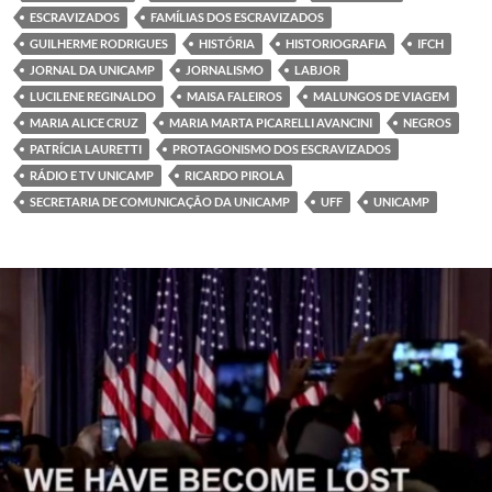
ESCRAVIZADOS
FAMÍLIAS DOS ESCRAVIZADOS
GUILHERME RODRIGUES
HISTÓRIA
HISTORIOGRAFIA
IFCH
JORNAL DA UNICAMP
JORNALISMO
LABJOR
LUCILENE REGINALDO
MAISA FALEIROS
MALUNGOS DE VIAGEM
MARIA ALICE CRUZ
MARIA MARTA PICARELLI AVANCINI
NEGROS
PATRÍCIA LAURETTI
PROTAGONISMO DOS ESCRAVIZADOS
RÁDIO E TV UNICAMP
RICARDO PIROLA
SECRETARIA DE COMUNICAÇÃO DA UNICAMP
UFF
UNICAMP