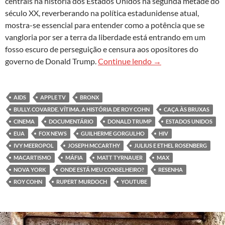
centrais na história dos Estados Unidos na segunda metade do
século XX, reverberando na política estadunidense atual,
mostra-se essencial para entender como a potência que se
vangloria por ser a terra da liberdade está entrando em um
fosso escuro de perseguição e censura aos opositores do
Documentários revel
governo de Donald Trump.
Continue lendo
→
AIDS
APPLE TV
BRONX
BULLY. COVARDE. VÍTIMA. A HISTÓRIA DE ROY COHN
CAÇA ÀS BRUXAS
CINEMA
DOCUMENTÁRIO
DONALD TRUMP
ESTADOS UNIDOS
EUA
FOX NEWS
GUILHERME GORGULHO
HIV
IVY MEEROPOL
JOSEPH MCCARTHY
JULIUS E ETHEL ROSENBERG
MACARTISMO
MÁFIA
MATT TYRNAUER
MAX
NOVA YORK
ONDE ESTÁ MEU CONSELHEIRO?
RESENHA
ROY COHN
RUPERT MURDOCH
YOUTUBE