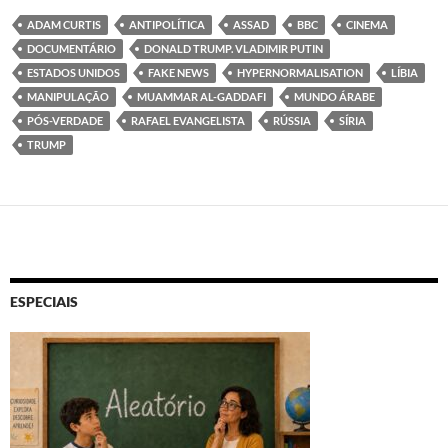
ADAM CURTIS
ANTIPOLÍTICA
ASSAD
BBC
CINEMA
DOCUMENTÁRIO
DONALD TRUMP. VLADIMIR PUTIN
ESTADOS UNIDOS
FAKE NEWS
HYPERNORMALISATION
LÍBIA
MANIPULAÇÃO
MUAMMAR AL-GADDAFI
MUNDO ÁRABE
PÓS-VERDADE
RAFAEL EVANGELISTA
RÚSSIA
SÍRIA
TRUMP
ESPECIAIS