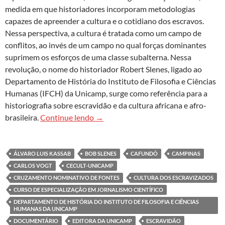
medida em que historiadores incorporam metodologias
capazes de apreender a cultura e o cotidiano dos escravos.
Nessa perspectiva, a cultura é tratada como um campo de
conflitos, ao invés de um campo no qual forças dominantes
suprimem os esforços de uma classe subalterna. Nessa
revolução, o nome do historiador Robert Slenes, ligado ao
Departamento de História do Instituto de Filosofia e Ciências
Humanas (IFCH) da Unicamp, surge como referência para a
historiografia sobre escravidão e da cultura africana e afro-
Documentário revisita trajetória e pe
brasileira.
Continue lendo
→
ÁLVARO LUIS KASSAB
BOB SLENES
CAFUNDÓ
CAMPINAS
CARLOS VOGT
CECULT-UNICAMP
CRUZAMENTO NOMINATIVO DE FONTES
CULTURA DOS ESCRAVIZADOS
CURSO DE ESPECIALIZAÇÃO EM JORNALISMO CIENTÍFICO
DEPARTAMENTO DE HISTÓRIA DO INSTITUTO DE FILOSOFIA E CIÊNCIAS
HUMANAS DA UNICAMP
DOCUMENTÁRIO
EDITORA DA UNICAMP
ESCRAVIDÃO