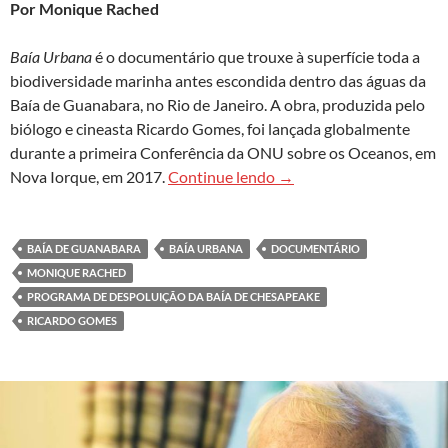
Por Monique Rached
Baía Urbana
é o documentário que trouxe à superfície toda a
biodiversidade marinha antes escondida dentro das águas da
Baía de Guanabara, no Rio de Janeiro. A obra, produzida pelo
biólogo e cineasta Ricardo Gomes, foi lançada globalmente
durante a primeira Conferência da ONU sobre os Oceanos, em
Baía Urbana: documentári
Nova Iorque, em 2017.
Continue lendo
→
BAÍA DE GUANABARA
BAÍA URBANA
DOCUMENTÁRIO
MONIQUE RACHED
PROGRAMA DE DESPOLUIÇÃO DA BAÍA DE CHESAPEAKE
RICARDO GOMES