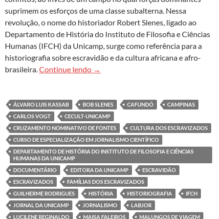
suprimem os esforços de uma classe subalterna. Nessa
revolução, o nome do historiador Robert Slenes, ligado ao
Departamento de História do Instituto de Filosofia e Ciências
Humanas (IFCH) da Unicamp, surge como referência para a
historiografia sobre escravidão e da cultura africana e afro-
Documentário revisita trajetória e pe
brasileira.
Continue lendo
→
ÁLVARO LUIS KASSAB
BOB SLENES
CAFUNDÓ
CAMPINAS
CARLOS VOGT
CECULT-UNICAMP
CRUZAMENTO NOMINATIVO DE FONTES
CULTURA DOS ESCRAVIZADOS
CURSO DE ESPECIALIZAÇÃO EM JORNALISMO CIENTÍFICO
DEPARTAMENTO DE HISTÓRIA DO INSTITUTO DE FILOSOFIA E CIÊNCIAS
HUMANAS DA UNICAMP
DOCUMENTÁRIO
EDITORA DA UNICAMP
ESCRAVIDÃO
ESCRAVIZADOS
FAMÍLIAS DOS ESCRAVIZADOS
GUILHERME RODRIGUES
HISTÓRIA
HISTORIOGRAFIA
IFCH
JORNAL DA UNICAMP
JORNALISMO
LABJOR
LUCILENE REGINALDO
MAISA FALEIROS
MALUNGOS DE VIAGEM