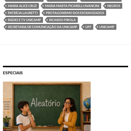
MARIA ALICE CRUZ
MARIA MARTA PICARELLI AVANCINI
NEGROS
PATRÍCIA LAURETTI
PROTAGONISMO DOS ESCRAVIZADOS
RÁDIO E TV UNICAMP
RICARDO PIROLA
SECRETARIA DE COMUNICAÇÃO DA UNICAMP
UFF
UNICAMP
ESPECIAIS