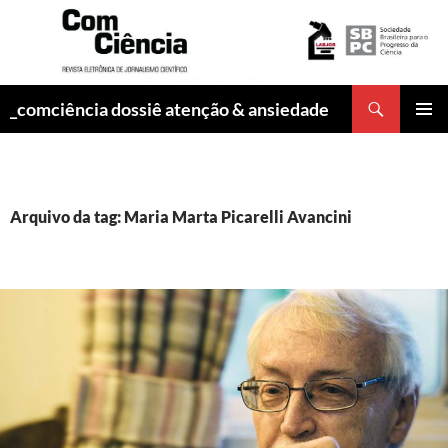
Pesquisar
_comciência dossiê atenção & ansiedade
PULAR
MENU
PARA
PRINCI
O
CONTEÚDO
Arquivo da tag: Maria Marta Picarelli Avancini