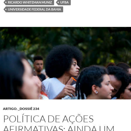
RICARDO WHITEMAN MUNIZ
UFBA
UNIVERSIDADE FEDERAL DA BAHIA
ARTIGO
,
_DOSSIÊ 234
POLÍTICA DE AÇÕES
AFIRMATIVAS: AINDA UM