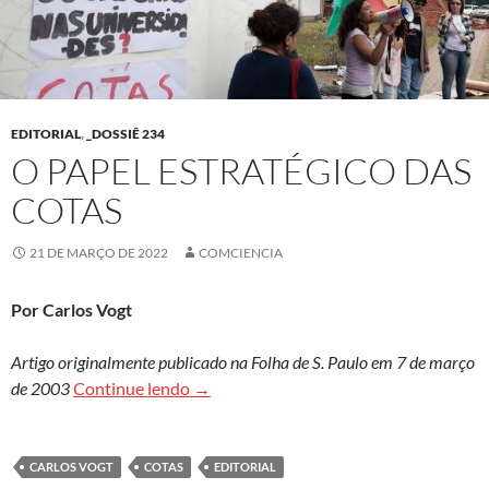
EDITORIAL
,
_DOSSIÊ 234
O PAPEL ESTRATÉGICO DAS
COTAS
21 DE MARÇO DE 2022
COMCIENCIA
Por Carlos Vogt
Artigo originalmente publicado na Folha de S. Paulo em 7 de março
O papel estratégico das cotas
de 2003
Continue lendo
→
CARLOS VOGT
COTAS
EDITORIAL