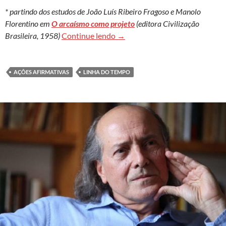
* partindo dos estudos de João Luís Ribeiro Fragoso e Manolo
Florentino em
O arcaísmo como projeto
(editora Civilização
Ações afirmativas: linha do te
Brasileira, 1958)
Continue lendo
→
AÇÕES AFIRMATIVAS
LINHA DO TEMPO