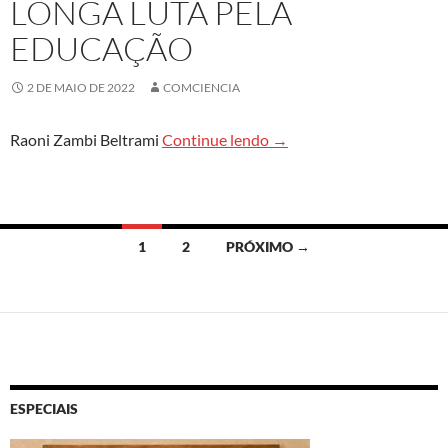
LONGA LUTA PELA
EDUCAÇÃO
2 DE MAIO DE 2022
COMCIENCIA
Movimento negro tem lon
Raoni Zambi Beltrami
Continue lendo
→
Navegação
1
2
PRÓXIMO →
por
posts
ESPECIAIS