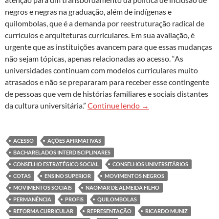
negros e negras na graduação, além de indígenas e
quilombolas, que é a demanda por reestruturação radical de
currículos e arquiteturas curriculares. Em sua avaliação, é
urgente que as instituições avancem para que essas mudanças
não sejam tópicas, apenas relacionadas ao acesso. “As
universidades continuam com modelos curriculares muito
atrasados e não se prepararam para receber esse contingente
de pessoas que vem de histórias familiares e sociais distantes
Naomar de Almeida: Alé
da cultura universitária.”
Continue lendo
→
ACESSO
AÇÕES AFIRMATIVAS
BACHARELADOS INTERDISCIPLINARES
CONSELHO ESTRATÉGICO SOCIAL
CONSELHOS UNIVERSITÁRIOS
COTAS
ENSINO SUPERIOR
MOVIMENTOS NEGROS
MOVIMENTOS SOCIAIS
NAOMAR DE ALMEIDA FILHO
PERMANÊNCIA
PROFIS
QUILOMBOLAS
REFORMA CURRICULAR
REPRESENTAÇÃO
RICARDO MUNIZ