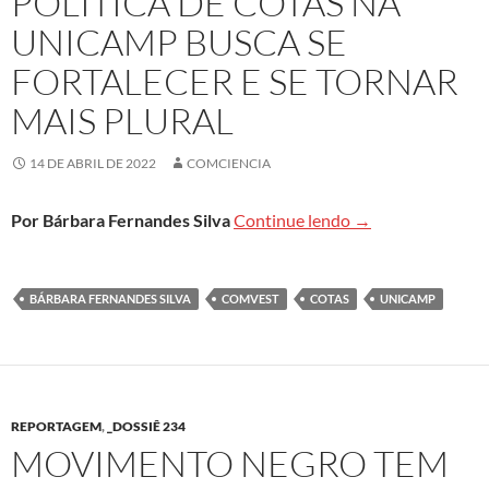
POLÍTICA DE COTAS NA
UNICAMP BUSCA SE
FORTALECER E SE TORNAR
MAIS PLURAL
14 DE ABRIL DE 2022
COMCIENCIA
Política de cotas 
Por Bárbara Fernandes Silva
Continue lendo
→
BÁRBARA FERNANDES SILVA
COMVEST
COTAS
UNICAMP
REPORTAGEM
,
_DOSSIÊ 234
MOVIMENTO NEGRO TEM