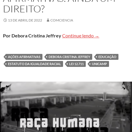
DIREITO?
13 DE ABRIL DE 2022
COMCIENCIA
Política de ações a
Por Debora Cristina Jeffrey
Continue lendo
→
AÇÕES AFIRMATIVAS
DEBORA CRISTINA JEFFREY
EDUCAÇÃO
ESTATUTO DA IGUALDADE RACIAL
LEI 12.711
UNICAMP