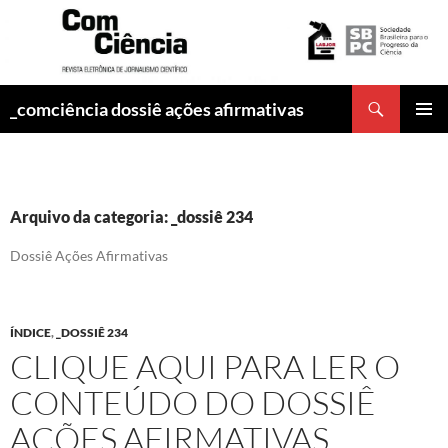
Pesquisar
_comciência dossiê ações afirmativas
PULAR
MENU
PARA
PRINCI
O
CONTEÚDO
Arquivo da categoria: _dossiê 234
Dossiê Ações Afirmativas
ÍNDICE
,
_DOSSIÊ 234
CLIQUE AQUI PARA LER O
CONTEÚDO DO DOSSIÊ
AÇÕES AFIRMATIVAS