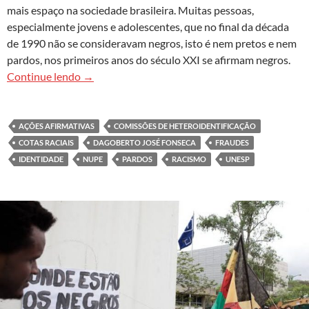
mais espaço na sociedade brasileira. Muitas pessoas,
especialmente jovens e adolescentes, que no final da década
de 1990 não se consideravam negros, isto é nem pretos e nem
pardos, nos primeiros anos do século XXI se afirmam negros.
As comissões de heteroidentificação, as cotas e
Continue lendo
→
AÇÕES AFIRMATIVAS
COMISSÕES DE HETEROIDENTIFICAÇÃO
COTAS RACIAIS
DAGOBERTO JOSÉ FONSECA
FRAUDES
IDENTIDADE
NUPE
PARDOS
RACISMO
UNESP