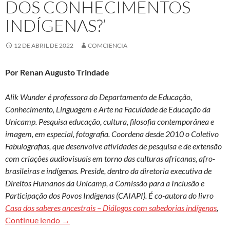
DOS CONHECIMENTOS
INDÍGENAS?’
12 DE ABRIL DE 2022
COMCIENCIA
Por Renan Augusto Trindade
Alik Wunder é professora do Departamento de Educação,
Conhecimento, Linguagem e Arte na Faculdade de Educação da
Unicamp. Pesquisa educação, cultura, filosofia contemporânea e
imagem, em especial, fotografia. Coordena desde 2010 o Coletivo
Fabulografias, que desenvolve atividades de pesquisa e de extensão
com criações audiovisuais em torno das culturas africanas, afro-
brasileiras e indígenas. Preside, dentro da diretoria executiva de
Direitos Humanos da Unicamp, a Comissão para a Inclusão e
Participação dos Povos Indígenas (CAIAPI). É co-autora do livro
Casa dos saberes ancestrais – Diálogos com sabedorias indígenas
.
Alik Wunder: ‘Como a universidade pode dialoga
Continue lendo
→